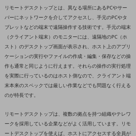
職場環境整備
リモートデスクトップとは、異なる場所にあるPCやサー
地域共創・地方創生
バーにネットワークを介してアクセスし、手元のPCやタ
ブレットなどの端末で遠隔操作する技術です。手元の端末
セキュリティ対策
（クライアント端末）のモニターには、遠隔地のPC（ホ
遠隔監視
スト）のデスクトップ画面が表示され、ホスト上のアプリ
顧客体験（CX）改善
ケーションの実行やファイルの作成・編集・保存などの操
自動化・省電化
作も通常と同じように行えます。それらの操作の実行処理
人材不足解消
を実際に行っているのはホスト側なので、クライアント端
業種・業態で探す
業種・業態で探すTOP
末本来のスペックでは厳しい作業などでも問題なく行える
のが特長です。
自治体
一次産業
リモートデスクトップは、複数の拠点を持つ組織やテレワ
医療・介護
ークを採用している企業などがよく活用しています。リモ
観光
ートデスクトップを使えば、ホストにアクセスする全員が