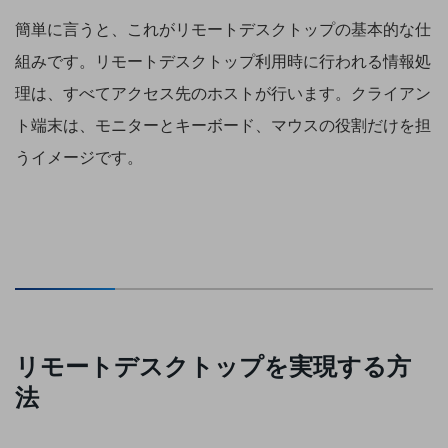
ビジネスお役立ち情報
簡単に言うと、これがリモートデスクトップの基本的な仕
旬な話題やお役立ち資料などDXの課題を
組みです。リモートデスクトップ利用時に行われる情報処
解決するヒントをお届けする記事サイト
新着記事
理は、すべてアクセス先のホストが行います。クライアン
お役立ち資料ダウンロード
トレンド記事特集
ト端末は、モニターとキーボード、マウスの役割だけを担
IT用語集
中堅中小企業向け
うイメージです。
サービス・ソリューション
課題やニーズに合ったサービスをご紹介し、
中堅中小企業のビジネスをサポート！
お悩みから見つける
お悩みから見つけるTOP
ネットワーク
モバイル・音声
リモートデスクトップを実現する方
バックオフィス
法
リモート・ハイブリッドワーク