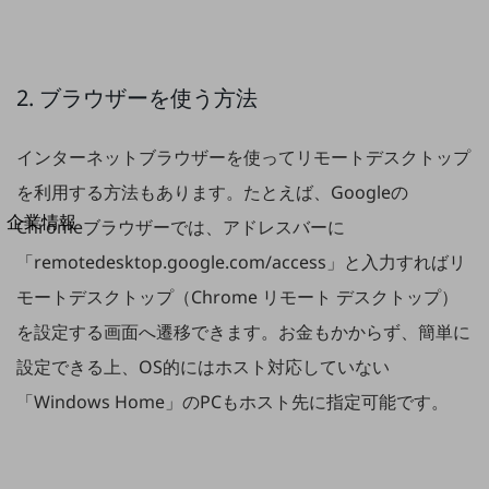
法人向けモバイルトップ
はじめての方へ
サービス・商品を探す
新規会員登録/ログインはこちら
2. ブラウザーを使う方法
100回線以上のお問い合わせ・お見積りはこちら
インターネットブラウザーを使ってリモートデスクトップ
を利用する方法もあります。たとえば、Googleの
別ウィンドウで開きます
企業情報
Chromeブラウザーでは、アドレスバーに
企業情報TOP
「remotedesktop.google.com/access」と入力すればリ
会社案内
会社案内TOP
モートデスクトップ（Chrome リモート デスクトップ）
を設定する画面へ遷移できます。お金もかからず、簡単に
組織
設定できる上、OS的にはホスト対応していない
沿革
「Windows Home」のPCもホスト先に指定可能です。
社長からのご挨拶
事業拠点