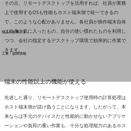
その点、リモートデスクトップを活用すれば、社員が業務
上で使用するOSも性能もホスト端末側で統一できるの
料金分析(ご利用料金管理サービス)
で、このような心配がありません。各社員が操作端末自体
Web明細(My docomo)
は自身の気に入ったもの、自分の使い慣れたものを利用し
個人のお客さま
NTTドコモ
つつ、会社の指定するデスクトップ環境で効率的に作業で
OCNなど
きます。
工事・故障情報
お客さまサポートサイト
SDPFナレッジセンター
NTTドコモ 通信障害情報
端末の性能以上の機能が使える
先述した通り、リモートデスクトップ使用時の計算処理は
ホスト端末側が請け負うことになります。したがって、本
来ならば手元のデバイスだと性能的に動かせないアプリケ
ーションや負荷の重い作業も、十分な処理能力のあるホス