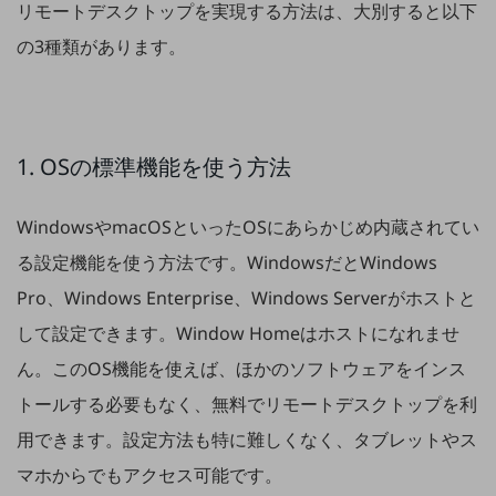
リモートデスクトップを実現する方法は、大別すると以下
セキュリティ
の3種類があります。
その他のお悩みはこちら
業界から見つける
業界から見つけるTOP
製造業
1. OSの標準機能を使う方法
小売・卸売業
運輸業
WindowsやmacOSといったOSにあらかじめ内蔵されてい
建設業
る設定機能を使う方法です。WindowsだとWindows
Pro、Windows Enterprise、Windows Serverがホストと
地域産業
して設定できます。Window Homeはホストになれませ
その他の業界はこちら
ゲーム感覚で見つける
ん。このOS機能を使えば、ほかのソフトウェアをインス
ビジネスお悩み診断
トールする必要もなく、無料でリモートデスクトップを利
NTTドコモビジネス
オンラインショップ
用できます。設定方法も特に難しくなく、タブレットやス
モバイル・ICTサービスをオンラインで
マホからでもアクセス可能です。
相談・申し込みができるバーチャルショップ