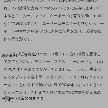
OSやアプリケーション、データはPC本体の中に保存さ
セキュリティ
れ、その計算能力もPC本体のスペックに依存します。PC
運用保守・故障紛失サポート
本体とモニター、マウス、キーボードは有線やBluetooth
回線・ネットワーク
お手続き
などで結ばれており、ユーザーはモニターを見ながらキー
ボードやマウスを使ってPC本体に信号を送り、必要な操
作を行う形です。
別ウィンドウで開きます
サービスをご利用中のお客さま
ここで、PC本体がローカル（近く）にない状況を想像し
導入事例・セミナー
導入事例TOP
てみてください。モニター、マウス、キーボードは、もは
やPC本体と有線でつながっていません。しかし、手元に
最新の導入事例や注目の導入事例をご紹介します
セミナー
あるタブレット端末等（クライアント）とそれらはインタ
開催・出展する各種セミナー、イベント情報をご紹介します
ーネットという不可視の長い線でPC本体（ホスト）とつ
ながっており、これまでと同じ要領でPC本体を使えるの
別ウィンドウで開きます
中堅中小企業のお客さま
です。
NTTドコモビジネスウォッチ