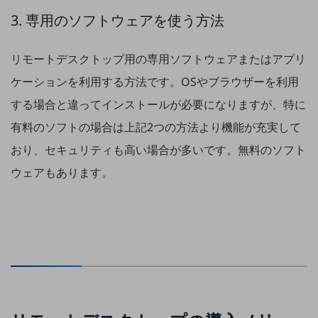
グループ会社
3. 専用のソフトウェアを使う方法
会社案内パンフレット
ニュースルーム
リモートデスクトップ用の専用ソフトウェアまたはアプリ
ニュースルームTOP
ケーションを利用する方法です。OSやブラウザーを利用
ニュースリリース
する場合と違ってインストールが必要になりますが、特に
地域からの発表
有料のソフトの場合は上記2つの方法より機能が充実して
重要なお知らせ
おり、セキュリティも高い場合が多いです。無料のソフト
お知らせ
ウェアもあります。
社外からの評価実績
サステナビリティ
サステナビリティTOP
NTTドコモビジネスグループのサステナビリティ
サステナビリティ基本方針
サステナビリティレポート