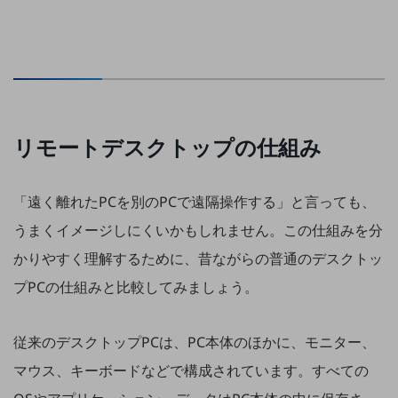
通信モジュール製品
衛星携帯電話
IOT完了済みメーカーブランド製品
料金
料金TOP
リモートデスクトップの仕組み
ドコモBiz データ無制限 ドコモ MAX ドコモ mini ドコモBiz かけ放題
ケータイプラン
「遠く離れたPCを別のPCで遠隔操作する」と言っても、
うまくイメージしにくいかもしれません。この仕組みを分
5Gデータプラス
かりやすく理解するために、昔ながらの普通のデスクトッ
データプラス
プPCの仕組みと比較してみましょう。
IoT向け回線料金
home5Gプラン
従来のデスクトップPCは、PC本体のほかに、モニター、
モバイルサービス
端末の一元管理
マウス、キーボードなどで構成されています。すべての