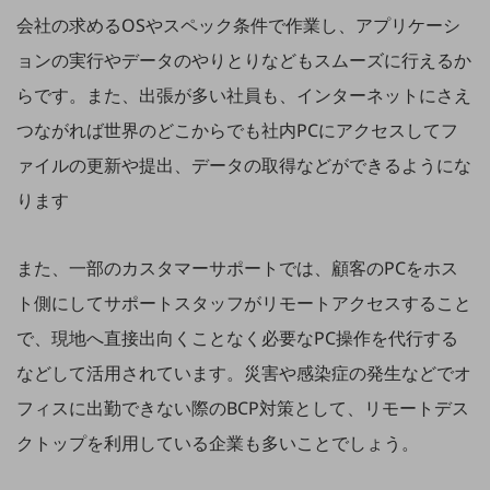
教育
会社の求めるOSやスペック条件で作業し、アプリケーシ
モビリティ
ョンの実行やデータのやりとりなどもスムーズに行えるか
らです。また、出張が多い社員も、インターネットにさえ
製造・建設業
つながれば世界のどこからでも社内PCにアクセスしてフ
小売業
キーワードで探す
ァイルの更新や提出、データの取得などができるようにな
モバイルTOP
ります
法人向けスマホ・携帯に関する、
おすすめの機種、料金やサービスをご紹介
製品
また、一部のカスタマーサポートでは、顧客のPCをホス
製品TOP
ト側にしてサポートスタッフがリモートアクセスすること
ビジネス向けスマートフォン
で、現地へ直接出向くことなく必要なPC操作を代行する
タフネススマートフォン
などして活用されています。災害や感染症の発生などでオ
データ通信製品
フィスに出勤できない際のBCP対策として、リモートデス
クトップを利用している企業も多いことでしょう。
ドコモケータイ
5G対応ホームルーター