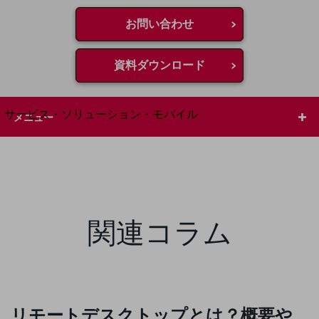
地域経済のさらなる活性化に取り組みます
自治体・地域社会との共創
お問い合わせ
LGPF(Local Government Platform)
資料ダウンロード
別ウィンドウで開きます
サービス・ソリューション・モバイル
メニュー
サービス・ソリューションTOP
DXに関する課題を解決する
サービス・ソリューションをご紹介
カテゴリーで探す
カテゴリーで探すTOP
関連コラム
ネットワーク・モバイル
クラウド・データセンター
電話・映像コミュニケーション
セキュリティ
リモートデスクトップとは？概要や