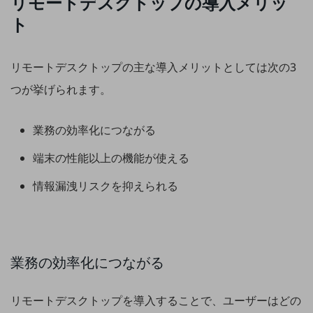
リモートデスクトップの導入メリッ
ダイバーシティ
ト
経営情報
経営情報TOP
業績
リモートデスクトップの主な導入メリットとしては次の3
決算公告
つが挙げられます。
電子公告
業務の効率化につながる
基礎的電気通信役務損益明細表
採用情報
端末の性能以上の機能が使える
採用情報TOP
情報漏洩リスクを抑えられる
新卒採用
経験者採用
障がい者採用
業務の効率化につながる
人材育成制度
広告・協賛
リモートデスクトップを導入することで、ユーザーはどの
広告