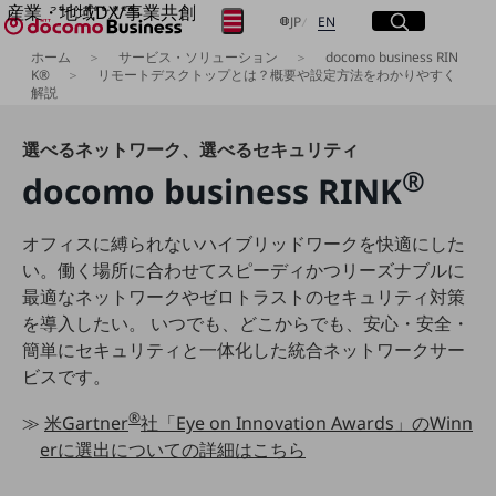
産業・地域DX/事業共創
サイト内検索
開く
日本語
English
メニュー
開く
JP
EN
OPEN HUB for Plural Futures
ホーム
サービス・ソリューション
docomo business RIN
自律・分散・協調型社会の実現を目指し、
K®
リモートデスクトップとは？概要や設定方法をわかりやすく
解説
フリーワードを入力して探す
「社会可能性」を探究・実装する事業共創エコシステムです。
OPEN HUB for Plural Futuresとは
イベント/ウェビナー
選べるネットワーク、選べるセキュリティ
検索する
記事コンテンツ
®
プレイヤー(カタリスト/パートナー企業)
docomo business RINK
事例
Smart World
フリーワードでNTTドコモビジネスの
オフィスに縛られないハイブリッドワークを快適にした
取り組みを検索
産業・地域DXプラットフォーマーとして
い。働く場所に合わせてスピーディかつリーズナブルに
企業と地域が持続成長する社会を目指します
最適なネットワークやゼロトラストのセキュリティ対策
Smart City
Smart Education
を導入したい。 いつでも、どこからでも、安心・安全・
Smart Healthcare
簡単にセキュリティと一体化した統合ネットワークサー
Smart Industry
ビスです。
Smart Mobility
Smart Worksite
®
生成AI(Generative AI)
≫
米Gartner
社「Eye on Innovation Awards」の
Winn
地域の取り組み
erに選出についての詳細はこちら
地域社会を支える皆さまと地域課題の解決や