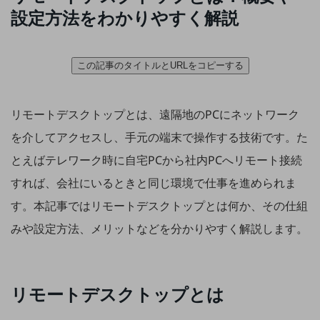
5G
設定方法をわかりやすく解説
IoT
AI
この記事のタイトルとURLをコピーする
データ利活用
リモートデスクトップとは、遠隔地のPCにネットワーク
運用管理
を介してアクセスし、手元の端末で操作する技術です。た
業務支援・マーケティング
とえばテレワーク時に自宅PCから社内PCへリモート接続
災害対策・BCP
すれば、会社にいるときと同じ環境で仕事を進められま
課題・ニーズで探す
課題・ニーズで探すTOP
す。本記事ではリモートデスクトップとは何か、その仕組
コミュニケーション・情報共有
みや設定方法、メリットなどを分かりやすく解説します。
マーケティング
業務効率化
リモートデスクトップとは
災害対策