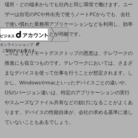
場所・どの端末からでも社内と同じ環境で働けます。ユー
協賛
NTTドコモグループ
ザーは自宅のPCや外出先で使うノートPCからでも、会社
で使い慣れた業務用アプリケーションなどを利用し、効率
的に仕事を進めることが可能です。
ログイン
オンラインショップ
ご契約中のお客さま
このようなリモートデスクトップの恩恵は、テレワークの
推進にも役立つものです。テレワークにおいては、さまざ
サービス別サポート情報
まなデバイスを使って仕事を行うことが想定されます。し
かし、Windowsやmacといったデバイスごとの違いや、
OSのバージョン違いは、特定のアプリケーションの実行
ご契約中サービスの一元管理
やスムーズなファイル共有などの妨げになることがよくあ
ります。デバイスの性能自体が、会社の求める基準に達し
ていないこともあるでしょう。
Web明細(ビリングステーション)