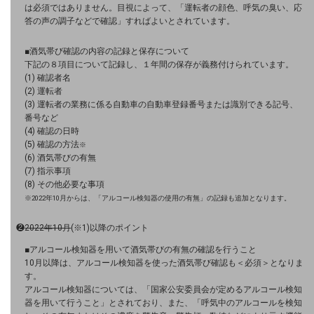
は必須ではありません。目視によって、「運転者の顔色、呼気の臭い、応
答の声の調子などで確認」すればよいとされています。
ドコモBiz データ無制限 ドコモ MAX ドコモ mini ドコモBiz かけ放題
■酒気帯び確認の内容の記録と保存について
ケータイプラン
下記の８項目について記録し、１年間の保存が義務付けられています。
(1) 確認者名
5Gデータプラス
(2) 運転者
(3) 運転者の業務に係る自動車の自動車登録番号または識別できる記号、
番号など
データプラス
(4) 確認の日時
(5) 確認の方法
※
IoT向け回線料金
(6) 酒気帯びの有無
(7) 指示事項
home5Gプラン
(8) その他必要な事項
モバイルサービス
※2022年10月からは、「アルコール検知器の使用の有無」の記録も追加となります。
端末の一元管理
❷
2022年10月
(※1)以降のポイント
セキュリティ
■アルコール検知器を用いて酒気帯びの有無の確認を行うこと
10月以降は、アルコール検知器を使った酒気帯び確認も＜必須＞となりま
運用保守・故障紛失サポート
す。
アルコール検知器については、「国家公安委員会が定めるアルコール検知
回線・ネットワーク
器を用いて行うこと」とされており、また、「呼気中のアルコールを検知