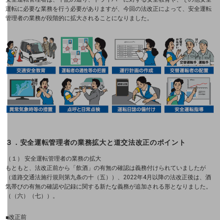
運転に必要な業務を行う必要がありますが、今回の法改正によって、安全運転
セキュリティ
管理者の業務が段階的に拡大されることになりました。
5G
IoT
AI
データ利活用
運用管理
業務支援・マーケティング
３．安全運転管理者の業務拡大と道交法改正のポイント
（１） 安全運転管理者の業務の拡大
災害対策・BCP
もともと、法改正前から「飲酒」の有無の確認は義務付けられていましたが
課題・ニーズで探す
（道路交通法施行規則第九条の十（五））、2022年4月以降の法改正後は、酒
課題・ニーズで探すTOP
気帯びの有無の確認や記録に関する新たな義務が追加される形となりました。
（（六）（七））。
コミュニケーション・情報共有
■改正前