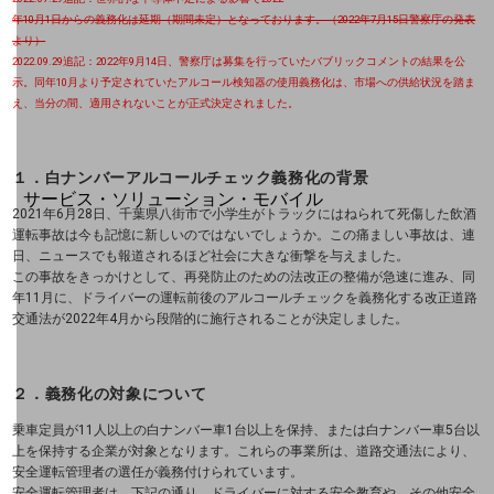
地域社会を支える皆さまと地域課題の解決や
年10月1日からの義務化は延期（期間未定）となっております。（2022年7月15日警察庁の発表
地域経済のさらなる活性化に取り組みます
自治体・地域社会との共創
より）
LGPF(Local Government Platform)
2022.09.29追記：2022年9月14日、警察庁は募集を行っていたバブリックコメントの結果を公
示。同年10月より予定されていたアルコール検知器の使用義務化は、市場への供給状況を踏ま
え、当分の間、適用されないことが正式決定されました。
別ウィンドウで開きます
１．白ナンバーアルコールチェック義務化の背景
サービス・ソリューション・モバイル
2021年6月28日、千葉県八街市で小学生がトラックにはねられて死傷した飲酒
サービス・ソリューションTOP
運転事故は今も記憶に新しいのではないでしょうか。この痛ましい事故は、連
日、ニュースでも報道されるほど社会に大きな衝撃を与えました。
DXに関する課題を解決する
この事故をきっかけとして、再発防止のための法改正の整備が急速に進み、同
サービス・ソリューションをご紹介
年11月に、ドライバーの運転前後のアルコールチェックを義務化する改正道路
カテゴリーで探す
交通法が2022年4月から段階的に施行されることが決定しました。
カテゴリーで探すTOP
ネットワーク・モバイル
２．義務化の対象について
クラウド・データセンター
乗車定員が11人以上の白ナンバー車1台以上を保持、または白ナンバー車5台以
上を保持する企業が対象となります。これらの事業所は、道路交通法により、
安全運転管理者の選任が義務付けられています。
電話・映像コミュニケーション
安全運転管理者は、下記の通り、ドライバーに対する安全教育や、その他安全