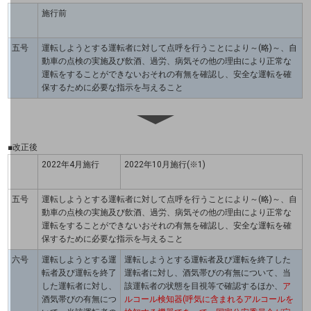
マーケティング
施行前
業務効率化
五号
運転しようとする運転者に対して点呼を行うことにより～(略)～、自
動車の点検の実施及び飲酒、過労、病気その他の理由により正常な
災害対策
運転をすることができないおそれの有無を確認し、安全な運転を確
保するために必要な指示を与えること
職場環境整備
地域共創・地方創生
■改正後
セキュリティ対策
2022年4月施行
2022年10月施行(※1)
遠隔監視
五号
運転しようとする運転者に対して点呼を行うことにより～(略)～、自
動車の点検の実施及び飲酒、過労、病気その他の理由により正常な
顧客体験（CX）改善
運転をすることができないおそれの有無を確認し、安全な運転を確
保するために必要な指示を与えること
自動化・省電化
六号
運転しようとする運
運転しようとする運転者及び運転を終了した
転者及び運転を終了
運転者に対し、酒気帯びの有無について、当
人材不足解消
した運転者に対し、
該運転者の状態を目視等で確認するほか、
ア
業種・業態で探す
酒気帯びの有無につ
ルコール検知器(呼気に含まれるアルコールを