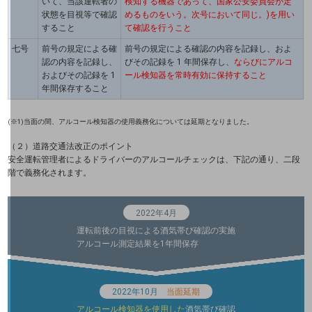
いて、当該運転者の
検知する機器であって、国家公安委員会が定
業種・業態で探すTOP
状態を目視等で確認
めるものをいう。次号において同じ。)を用い
すること
て確認を行うこと
自治体
七号
前号の規定による確
前号の規定による確認の内容を記録し、およ
認の内容を記録し、
びその記録を 1 年間保存し、
ならびにアルコ
一次産業
およびその記録を 1
ール検知器を常時有効に保持すること
年間保存すること
医療・介護
(※1)当面の間、アルコール検知器の使用義務化については延期となりました。
観光
（２）道路交通法改正のポイント
教育
安全運転管理者によるドライバーのアルコールチェックは、下記の通り、二段
階で義務化されます。
モビリティ
2022年4月
製造・建設業
運転前後の目視による酒気帯び確認の実施
アルコール測定結果を1年間保存
小売業
キーワードで探す
モバイルTOP
2022年10月
当面延期
法人向けスマホ・携帯に関する、
アルコール検知器を使用した
酒気帯び確認