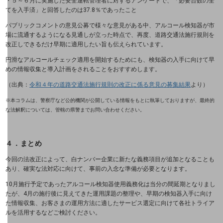
・５～６月に実施した安全運転管理者に対するアンケートで、「必要台数の全
てを入手済」と回答したのは37.8％であったこと
その他のお悩みはこちら
業界から見つける
パブリックコメントの意見公募で様々な意見がある中、アルコール検知器が市
業界から見つけるTOP
場に流通するようになる見通しが立った時点で、再度、道路交通法施行規則を
改正しできるだけ早期に適用したい旨も伝えられています。
製造業
円滑なアルコールチェック適用を開始するためにも、検知器の入手に向けて早
めの情報収集と導入計画をされることをおすすめします。
小売・卸売業
（出典：
令和４年の道路交通法施行規則の改正に係る意見の募集結果
より）
運輸業
※本コラムは、警察庁など公的機関が公開している情報をもとに執筆しておりますが、最終的
な法解釈については、管轄の県警までお問い合わせください。
建設業
４．まとめ
地域産業
今回の法改正によって、白ナンバー企業に新たな義務項目が追加となることも
その他の業界はこちら
あり、確実な法対応に向けて、事前の入念な準備が必要となります。
ゲーム感覚で見つける
ビジネスお悩み診断
10月施行予定であったアルコール検知器使用義務化は当分の間延期となりまし
たが、4月の施行後に見えてきた運用課題の整理や、早期の検知器入手に向け
NTTドコモビジネス
た情報収集、お客さまの運用方法に適したサービス選定に向けて各社トライア
オンラインショップ
ルを活用するなどご検討ください。