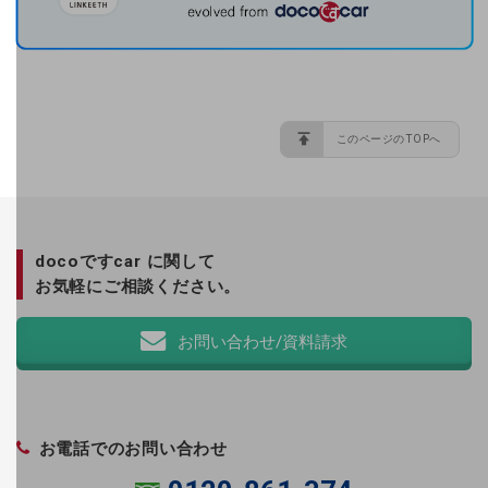
事業拠点
グループ会社
会社案内パンフレット
このページのTOPへ
ニュースルーム
ニュースルームTOP
ニュースリリース
docoですcar に関して
地域からの発表
お気軽にご相談ください。
重要なお知らせ
お問い合わせ/資料請求
お知らせ
社外からの評価実績
お電話でのお問い合わせ
サステナビリティ
サステナビリティTOP