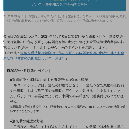
おすすめの機種、料金やサービスをご紹介
アルコール検知器を常時有効に保持
製品
製品TOP
2022年9月14日、警察庁より同年10月1日から予定されていたアルコール検知器を用いた酒気
帯び確認の義務化について当分の間、適用されないことが正式に発表されました。
ビジネス向けスマートフォン
各項目の定義について、2021年11月10日に警察庁から発出された「道路交通
タフネススマートフォン
法施行規則の一部を改正する内閣府令等の施行に伴う安全運転管理者業務の拡
充について(通達)」を引用しながら、そのポイントをご説明します。
データ通信製品
（※出典：
道路交通法施行規則の一部を改正する内閣府令等の施行に伴う安全
運転管理者業務の拡充について（通達）
）
ドコモケータイ
❶2022年4月以降のポイント
5G対応ホームルーター
■運転前後の運転者に対する酒気帯びの有無の確認
アルコールチェックは、運転の都度ではなく、「運転を含む業務の開始前
通信モジュール製品
や出勤時、および終了後や退勤時に行うことで足りる」とあります。ま
た、緑ナンバー事業者のように、中間での点呼までは義務付けられていま
せん。
衛星携帯電話
※酒気帯び運転：道交法では、呼気中のアルコール濃度が0.15mg/l 以上含まれた状態で運
転することを指します。
IOT完了済みメーカーブランド製品
■酒気帯び確認の方法
料金
「目視などで確認」すればよいとされており、この段階では検知器の導入
料金TOP