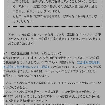
正常に作動し、故障がない状態で保持しておくことをいう。このた
新着記事
め、アルコール検知器の製作者が定めた取扱説明書に基づき、適切
お役立ち資料ダウンロード
トレンド記事特集
に使用し、管理し、および保守すると
IT用語集
ともに、定期的に故障の有無を確認し、故障がないものを使用しな
ければならない。
中堅中小企業向け
サービス・ソリューション
アルコール検知器はセンサーを使用しており、定期的なメンテナンスが不
課題やニーズに合ったサービスをご紹介し、
可欠となります。常に、検知器を正常に使えるよう保守の仕組みを整えて
中堅中小企業のビジネスをサポート！
おく必要があります。
お悩みから見つける
お悩みから見つけるTOP
（３）道路交通法施行規則の一部改正について
冒頭でお伝えしました通り、2022年10月施行予定であったアルコール検知器
ネットワーク
の使用義務化につきましては、2022年9月9日警察庁から「
安全運転管理者制
度に関する留意事項について（通達）
」が発出されました。アルコール検知器
モバイル・音声
の供給状況を踏まえ、当分の間、適用されないことが正式決定されました。
背景として下記があげられています。
バックオフィス
・アルコール検知器の需要の増加に対して、供給キャパシティが追い付いてい
ない状況であること
リモート・ハイブリッドワーク
・アルコール検知器の業界から、半導体不足、コロナ禍の物流停滞等により、
2022年10月１日までに十分な数のアルコール検知器を供給することが不可能
である旨の意見書の提出されたこと
セキュリティ