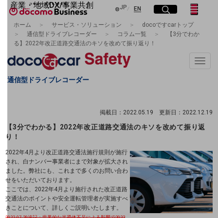
産業・地域DX/事業共創
日本語
JP
English
サイト内検索
開く
メニュー
開く
EN
OPEN HUB for Plural Futures
ホーム
サービス・ソリューション
docoですcarトップ
自律・分散・協調型社会の実現を目指し、
通信型ドライブレコーダー
コラム一覧
【3分でわか
フリーワードを入力して探す
「社会可能性」を探究・実装する事業共創エコシステムです。
る】2022年改正道路交通法のキソを改めて振り返り！
OPEN HUB for Plural Futuresとは
イベント/ウェビナー
Toggle
検索する
記事コンテンツ
naviga
プレイヤー(カタリスト/パートナー企業)
通信型ドライブレコーダー
事例
Smart World
フリーワードでNTTドコモビジネスの
取り組みを検索
掲載日：2022.05.19 更新日：2022.12.19
産業・地域DXプラットフォーマーとして
【3分でわかる】2022年改正道路交通法のキソを改めて振り返
企業と地域が持続成長する社会を目指します
Smart City
り！
Smart Education
2022年4月より改正道路交通法施行規則が施行
Smart Healthcare
Smart Industry
され、白ナンバー事業者にまで対象が拡大され
Smart Mobility
ました。弊社にも、これまで多くのお問い合わ
Smart Worksite
せをいただいております。
生成AI(Generative AI)
ここでは、2022年4月より施行された改正道路
交通法のポイントや安全運転管理者が実施すべ
地域の取り組み
きことについて、詳しくご説明いたします。
2022.07.29追記：世界的な半導体不足による影響で2022