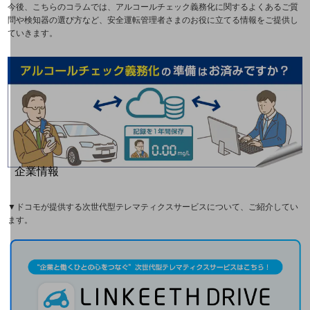
モバイル・ICTサービスをオンラインで
今後、こちらのコラムでは、アルコールチェック義務化に関するよくあるご質
相談・申し込みができるバーチャルショップ
問や検知器の選び方など、安全運転管理者さまのお役に立てる情報をご提供し
法人向けモバイルトップ
ていきます。
はじめての方へ
サービス・商品を探す
新規会員登録/ログインはこちら
100回線以上のお問い合わせ・お見積りはこちら
別ウィンドウで開きます
企業情報
企業情報TOP
会社案内
▼ドコモが提供する次世代型テレマティクスサービスについて、ご紹介してい
会社案内TOP
ます。
組織
沿革
社長からのご挨拶