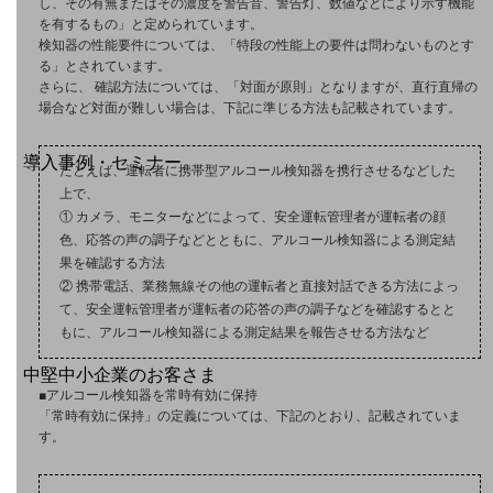
お手続き
し、その有無またはその濃度を警告音、警告灯、数値などにより示す機能
を有するもの」と定められています。
検知器の性能要件については、「特段の性能上の要件は問わないものとす
る」とされています。
さらに、 確認方法については、「対面が原則」となりますが、直行直帰の
場合など対面が難しい場合は、下記に準じる方法も記載されています。
別ウィンドウで開きます
サービスをご利用中のお客さま
導入事例・セミナー
たとえば、運転者に携帯型アルコール検知器を携行させるなどした
導入事例TOP
上で、
① カメラ、モニターなどによって、安全運転管理者が運転者の顔
最新の導入事例や注目の導入事例をご紹介します
色、応答の声の調子などとともに、アルコール検知器による測定結
セミナー
果を確認する方法
② 携帯電話、業務無線その他の運転者と直接対話できる方法によっ
開催・出展する各種セミナー、イベント情報をご紹介します
て、安全運転管理者が運転者の応答の声の調子などを確認するとと
もに、アルコール検知器による測定結果を報告させる方法など
別ウィンドウで開きます
中堅中小企業のお客さま
■アルコール検知器を常時有効に保持
NTTドコモビジネスウォッチ
「常時有効に保持」の定義については、下記のとおり、記載されていま
ビジネスお役立ち情報
す。
旬な話題やお役立ち資料などDXの課題を
解決するヒントをお届けする記事サイト