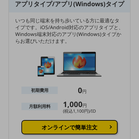
アプリタイプ/アプリ(Windows)タイプ
職場環境整備
地域共創・地方創生
いつも同じ端末を持ち歩いている方に最適なタ
イプです。iOS/Android対応のアプリタイプと、
セキュリティ対策
Windows端末対応のアプリ(Windows)タイプか
遠隔監視
らお選びいただけます。
顧客体験（CX）改善
自動化・省電化
人材不足解消
業種・業態で探す
業種・業態で探すTOP
0
初期費用
円
自治体
1,000
円
月額利用料
一次産業
(税込1,100円)/ID
医療・介護
オンラインで簡単注文
観光