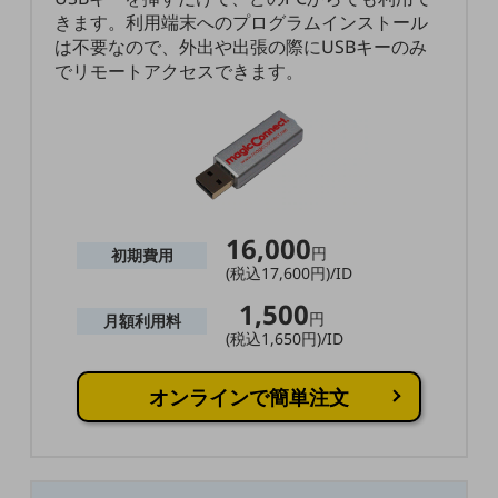
5G
きます。利用端末へのプログラムインストール
は不要なので、外出や出張の際にUSBキーのみ
IoT
でリモートアクセスできます。
AI
データ利活用
運用管理
業務支援・マーケティング
16,000
円
初期費用
災害対策・BCP
(税込17,600円)/ID
課題・ニーズで探す
1,500
課題・ニーズで探すTOP
円
月額利用料
(税込1,650円)/ID
コミュニケーション・情報共有
マーケティング
オンラインで簡単注文
業務効率化
災害対策