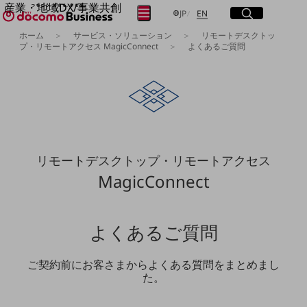
産業・地域DX/事業共創
サイト内検索
開く
日本語
English
メニュー
開く
JP
EN
OPEN HUB for Plural Futures
ホーム
サービス・ソリューション
リモートデスクトッ
自律・分散・協調型社会の実現を目指し、
プ・リモートアクセス MagicConnect
よくあるご質問
フリーワードを入力して探す
「社会可能性」を探究・実装する事業共創エコシステムです。
OPEN HUB for Plural Futuresとは
イベント/ウェビナー
検索する
記事コンテンツ
プレイヤー(カタリスト/パートナー企業)
事例
Smart World
フリーワードでNTTドコモビジネスの
取り組みを検索
リモートデスクトップ・リモートアクセス
産業・地域DXプラットフォーマーとして
企業と地域が持続成長する社会を目指します
MagicConnect
Smart City
Smart Education
Smart Healthcare
Smart Industry
よくあるご質問
Smart Mobility
Smart Worksite
生成AI(Generative AI)
ご契約前にお客さまからよくある質問をまとめまし
地域の取り組み
た。
地域社会を支える皆さまと地域課題の解決や