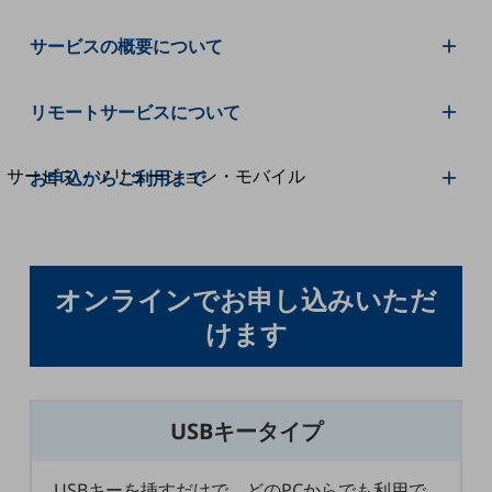
地域経済のさらなる活性化に取り組みます
自治体・地域社会との共創
サービスの概要について
LGPF(Local Government Platform)
リモートサービスについて
別ウィンドウで開きます
サービス・ソリューション・モバイル
お申込からご利用まで
サービス・ソリューションTOP
DXに関する課題を解決する
サービス・ソリューションをご紹介
カテゴリーで探す
オンラインでお申し込みいただ
カテゴリーで探すTOP
けます
ネットワーク・モバイル
クラウド・データセンター
電話・映像コミュニケーション
USBキータイプ
セキュリティ
USBキーを挿すだけで、どのPCからでも利用で