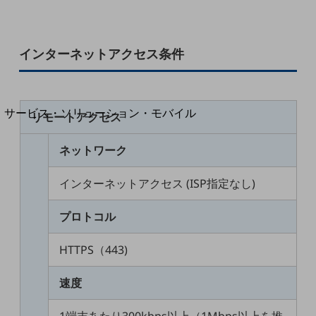
地域経済のさらなる活性化に取り組みます
自治体・地域社会との共創
LGPF(Local Government Platform)
インターネットアクセス条件
別ウィンドウで開きます
サービス・ソリューション・モバイル
リモートアクセス
サービス・ソリューションTOP
ネットワーク
DXに関する課題を解決する
サービス・ソリューションをご紹介
カテゴリーで探す
インターネットアクセス (ISP指定なし)
カテゴリーで探すTOP
プロトコル
ネットワーク・モバイル
クラウド・データセンター
HTTPS（443)
電話・映像コミュニケーション
速度
セキュリティ