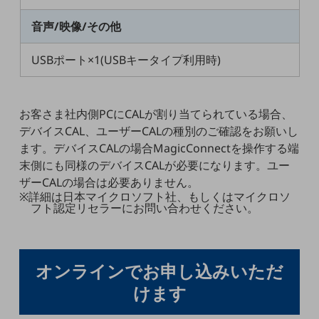
セキュリティ
音声/映像/その他
その他のお悩みはこちら
業界から見つける
USBポート×1(USBキータイプ利用時)
業界から見つけるTOP
製造業
お客さま社内側PCにCALが割り当てられている場合、
小売・卸売業
デバイスCAL、ユーザーCALの種別のご確認をお願いし
運輸業
ます。デバイスCALの場合MagicConnectを操作する端
末側にも同様のデバイスCALが必要になります。ユー
建設業
ザーCALの場合は必要ありません。
地域産業
※詳細は日本マイクロソフト社、もしくはマイクロソ
フト認定リセラーにお問い合わせください。
その他の業界はこちら
ゲーム感覚で見つける
ビジネスお悩み診断
NTTドコモビジネス
オンラインでお申し込みいただ
オンラインショップ
けます
モバイル・ICTサービスをオンラインで
相談・申し込みができるバーチャルショップ