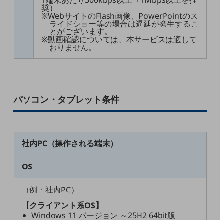
1端末あたり300kbps以上（1Mbps以上を推
5G
奨）
※WebサイトのFlash画像、PowerPointのス
ライドショー等の場合は遅延が発生するこ
IoT
とがございます。
※動画確認については、本サービスは適して
AI
おりません。
データ利活用
運用管理
業務支援・マーケティング
パソコン・タブレット条件
災害対策・BCP
課題・ニーズで探す
課題・ニーズで探すTOP
社内PC（操作される端末）
コミュニケーション・情報共有
OS
マーケティング
（例：社内PC）
業務効率化
【クライアント系OS】
災害対策
Windows 11 バージョン ～25H2 64bit版