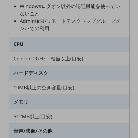
教育
Windowsログオン以外の認証機能を使ってい
ないこと
モビリティ
Admin権限/リモートデスクトップグループメ
製造・建設業
ンバでの利用
小売業
CPU
キーワードで探す
モバイルTOP
Celeron 2GHz 相当以上(目安)
法人向けスマホ・携帯に関する、
おすすめの機種、料金やサービスをご紹介
ハードディスク
製品
製品TOP
10MB以上の空き容量(目安)
ビジネス向けスマートフォン
メモリ
タフネススマートフォン
データ通信製品
512MB以上(目安)
ドコモケータイ
音声/映像/その他
5G対応ホームルーター