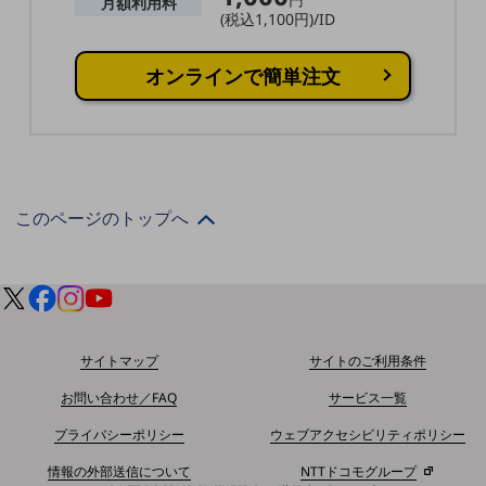
月額利用料
ダイバーシティ
(税込1,100円)/ID
経営情報
経営情報TOP
オンラインで簡単注文
業績
決算公告
電子公告
基礎的電気通信役務損益明細表
このページのトップへ
採用情報
採用情報TOP
新卒採用
経験者採用
サイトマップ
サイトのご利用条件
障がい者採用
お問い合わせ／FAQ
サービス一覧
人材育成制度
プライバシーポリシー
ウェブアクセシビリティポリシー
広告・協賛
広告
情報の外部送信について
NTTドコモグループ