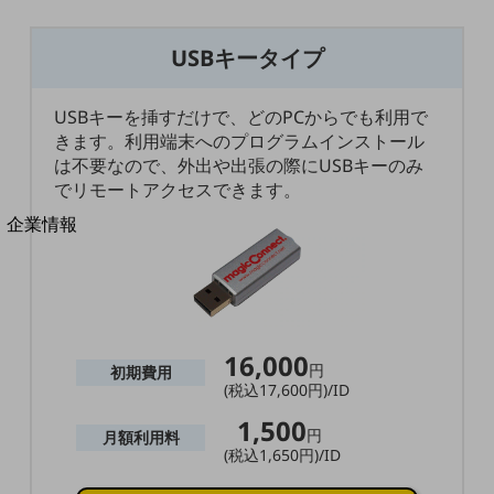
法人向けモバイルトップ
はじめての方へ
USBキータイプ
サービス・商品を探す
新規会員登録/ログインはこちら
100回線以上のお問い合わせ・お見積りはこちら
USBキーを挿すだけで、どのPCからでも利用で
きます。利用端末へのプログラムインストール
は不要なので、外出や出張の際にUSBキーのみ
でリモートアクセスできます。
別ウィンドウで開きます
企業情報
企業情報TOP
会社案内
会社案内TOP
組織
16,000
円
初期費用
沿革
(税込17,600円)/ID
社長からのご挨拶
1,500
円
月額利用料
(税込1,650円)/ID
事業拠点