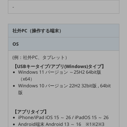
-
通信モジュール製品
衛星携帯電話
社外PC（操作する端末）
IOT完了済みメーカーブランド製品
料金
料金TOP
OS
ドコモBiz データ無制限 ドコモ MAX ドコモ mini ドコモBiz かけ放題
(例：社外PC、タブレット）
ケータイプラン
【USBキータイプ/アプリ(Windows)タイプ】
Windows 11 バージョン ～25H2 64bit版
5Gデータプラス
（x64）
データプラス
Windows 10 バージョン 22H2 32bit版 , 64bit
版
IoT向け回線料金
home5Gプラン
モバイルサービス
【アプリタイプ】
端末の一元管理
iPhone/iPad iOS 15 ～ 26 / iPadOS 15 ～ 26
Android端末 Android 13 ～ 16 ※1※2※3