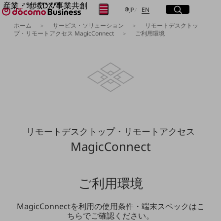
産業・地域DX/事業共創
サイト内検索
開く
日本語
English
メニュー
開く
JP
EN
OPEN HUB for Plural Futures
ホーム
サービス・ソリューション
リモートデスクトッ
自律・分散・協調型社会の実現を目指し、
プ・リモートアクセス MagicConnect
ご利用環境
フリーワードを入力して探す
「社会可能性」を探究・実装する事業共創エコシステムです。
OPEN HUB for Plural Futuresとは
イベント/ウェビナー
検索する
記事コンテンツ
プレイヤー(カタリスト/パートナー企業)
事例
Smart World
フリーワードでNTTドコモビジネスの
取り組みを検索
産業・地域DXプラットフォーマーとして
企業と地域が持続成長する社会を目指します
リモートデスクトップ・リモートアクセス
Smart City
MagicConnect
Smart Education
Smart Healthcare
Smart Industry
Smart Mobility
Smart Worksite
ご利用環境
生成AI(Generative AI)
地域の取り組み
MagicConnectを利用の使用条件・端末スペックはこ
ちらでご確認ください。
地域社会を支える皆さまと地域課題の解決や