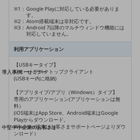
セキュリティ
※1：
Google Playに対応している必要がありま
運用保守・故障紛失サポート
す。
※2：
Atom搭載端末は非対応です。
回線・ネットワーク
※3：
Android 7以降のマルチウィンドウ機能には
お手続き
対応していません。
利用アプリケーション
別ウィンドウで開きます
【USBキータイプ】
サービスをご利用中のお客さま
リモートデスクトップクライアント
導入事例・セミナー
(USBキー内に格納)
導入事例TOP
最新の導入事例や注目の導入事例をご紹介します
【アプリタイプ/アプリ（Windows）タイプ】
セミナー
専用のアプリケーション(アプリケーションは無
料）
開催・出展する各種セミナー、イベント情報をご紹介します
(iOS端末はApp Store、Android端末はGoogle
Playからダウンロード。
別ウィンドウで開きます
Windows端末はお客さまサポートページよりダウ
中堅中小企業のお客さま
ンロード）
NTTドコモビジネスウォッチ