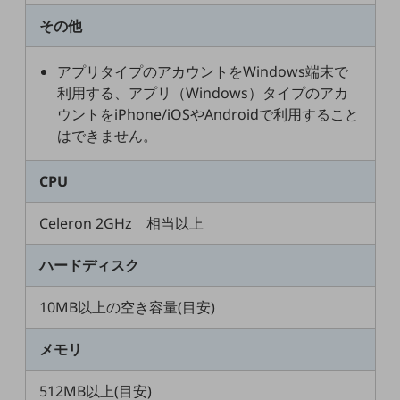
ビジネスお役立ち情報
その他
旬な話題やお役立ち資料などDXの課題を
解決するヒントをお届けする記事サイト
新着記事
アプリタイプのアカウントをWindows端末で
お役立ち資料ダウンロード
利用する、アプリ（Windows）タイプのアカ
トレンド記事特集
ウントをiPhone/iOSやAndroidで利用すること
IT用語集
はできません。
中堅中小企業向け
サービス・ソリューション
CPU
課題やニーズに合ったサービスをご紹介し、
中堅中小企業のビジネスをサポート！
Celeron 2GHz 相当以上
お悩みから見つける
お悩みから見つけるTOP
ハードディスク
ネットワーク
10MB以上の空き容量(目安)
モバイル・音声
バックオフィス
メモリ
リモート・ハイブリッドワーク
512MB以上(目安)