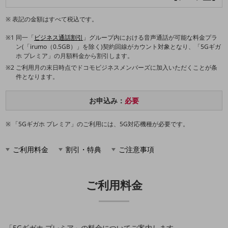
職場環境整備
表記の金額はすべて税込です。
地域共創・地方創生
同一「
ビジネス通話割引
」グループ内における音声通話が可能な料金プラ
セキュリティ対策
ン(「irumo（0.5GB）」を除く)契約回線がカウント対象となり、「5Gギガ
ホ プレミア」の月額料金から割引します。
遠隔監視
ご利用月の末日時点でドコモビジネスメンバーズに加入いただくことが条
件となります。
顧客体験（CX）改善
自動化・省電化
お申込み：
必要
人材不足解消
「5Gギガホ プレミア」のご利用には、5G対応機種が必要です。
業種・業態で探す
業種・業態で探すTOP
ご利用料金
割引・特典
ご注意事項
自治体
一次産業
ご利用料金
医療・介護
観光
「5Gギガホ プレミア」の料金についてご案内します。