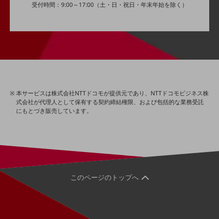
受付時間：9:00～17:00（土・日・祝日・年末年始を除く）
経営情報TOP
業績
決算公告
電子公告
基礎的電気通信役務損益明細表
採用情報
本サービスは株式会社NTTドコモが提供元であり、NTTドコモビジネス株
採用情報TOP
式会社が代理人として保有する契約締結権限、および包括的な業務受託
にもとづき販売しています。
新卒採用
経験者採用
障がい者採用
人材育成制度
このページのトップへ
広告・協賛
広告
協賛
NTTドコモグループ