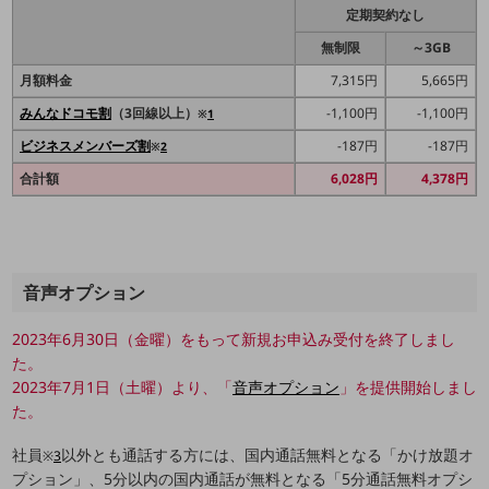
定期契約なし
通信モジュール製品
無制限
～3GB
衛星携帯電話
月額料金
7,315円
5,665円
IOT完了済みメーカーブランド製品
みんなドコモ割
（3回線以上）
-1,100円
-1,100円
※
1
料金
ビジネスメンバーズ割
-187円
-187円
料金TOP
※
2
合計額
6,028円
4,378円
ドコモBiz データ無制限 ドコモ MAX ドコモ mini ドコモBiz かけ放題
ケータイプラン
5Gデータプラス
音声オプション
データプラス
2023年6月30日（金曜）をもって新規お申込み受付を終了しまし
IoT向け回線料金
た。
2023年7月1日（土曜）より、「
音声オプション
」を提供開始しまし
home5Gプラン
モバイルサービス
た。
端末の一元管理
社員
以外とも通話する方には、国内通話無料となる「かけ放題オ
※
3
セキュリティ
プション」、5分以内の国内通話が無料となる「5分通話無料オプシ