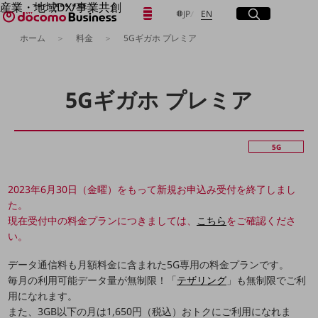
産業・地域DX/事業共創
日本語
English
メニュー
開く
サイト内検索
開く
JP
EN
OPEN HUB for Plural Futures
ホーム
料金
5Gギガホ プレミア
自律・分散・協調型社会の実現を目指し、
「社会可能性」を探究・実装する事業共創エコシステムです。
フリーワードを入力して探す
OPEN HUB for Plural Futuresとは
イベント/ウェビナー
5Gギガホ プレミア
記事コンテンツ
検索する
プレイヤー(カタリスト/パートナー企業)
事例
Smart World
フリーワードでNTTドコモビジネスの
5G
取り組みを検索
産業・地域DXプラットフォーマーとして
企業と地域が持続成長する社会を目指します
2023年6月30日（金曜）をもって新規お申込み受付を終了しまし
Smart City
Smart Education
た。
Smart Healthcare
現在受付中の料金プランにつきましては、
こちら
をご確認くださ
Smart Industry
い。
Smart Mobility
Smart Worksite
データ通信料も月額料金に含まれた5G専用の料金プランです。
生成AI(Generative AI)
毎月の利用可能データ量が無制限！「
テザリング
」も無制限でご利
地域の取り組み
用になれます。
地域社会を支える皆さまと地域課題の解決や
また、3GB以下の月は1,650円（税込）おトクにご利用になれま