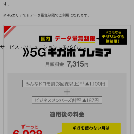
地域経済のさらなる活性化に取り組みます
す。
自治体・地域社会との共創
LGPF(Local Government Platform)
4Gエリアでもデータ量無制限でご利用になれます。
別ウィンドウで開きます
サービス・ソリューション・モバイル
サービス・ソリューションTOP
DXに関する課題を解決する
サービス・ソリューションをご紹介
カテゴリーで探す
カテゴリーで探すTOP
ネットワーク・モバイル
クラウド・データセンター
電話・映像コミュニケーション
セキュリティ