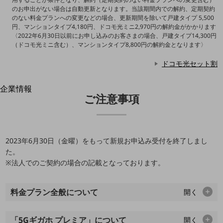
はじめての方へ
のお申出がない場合は自動更新となります。当該期間内での解約、定期契約
サービス・商品を探す
のない料金プランへの変更などの場合、更新期間を除いて戸建タイプ 5,500
新規会員登録/ログインはこちら
円、マンションタイプ4,180円、ドコモ光ミニ2,970円の解約金がかかります
100回線以上のお問い合わせ・お見積りはこちら
〈2022年6月30日以前にお申し込みのお客さまの場合、戸建タイプ14,300円
（ドコモ光ミニ含む）、マンションタイプ8,800円の解約金となります〉
ドコモ光セット割
企業情報
別ウィンドウで開きます
ご注意事項
企業情報TOP
会社案内
会社案内TOP
組織
2023年6月30日（金曜）をもって新規お申込み受付を終了しまし
た。
沿革
※法人でのご契約の場合の記載となっております。
社長からのご挨拶
料金プラン全般について
開く
事業拠点
グループ会社
「5Gギガホ プレミア」について
開く