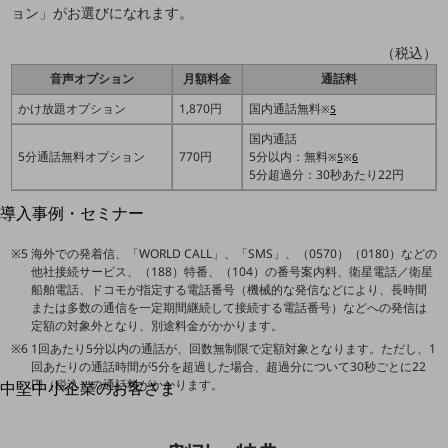
ョン」がお選びになれます。
運用保守・故障紛失サポート
（税込）
回線・ネットワーク
お手続き
音声オプション
月額料金
通話料
かけ放題オプション
1,870円
国内通話無料
※
5
国内通話
5分通話無料オプション
770円
5分以内：無料
※
5
※
6
5分超過分：30秒あたり22円
別ウィンドウで開きます
サービスをご利用中のお客さま
導入事例・セミナー
導入事例TOP
海外での発着信、「WORLD CALL」、「SMS」、（0570）（0180）などの
最新の導入事例や注目の導入事例をご紹介します
他社接続サービス、（188）特番、（104）の番号案内料、衛星電話／衛星
セミナー
船舶電話、ドコモが指定する電話番号（機械的な発信などにより、長時間
または多数の通信を一定期間継続して接続する電話番号）などへの発信は
開催・出展する各種セミナー、イベント情報をご紹介します
定額の対象外となり、別途料金がかかります。
1回あたり5分以内の通話が、回数無制限で定額対象となります。ただし、1
回あたりの通話時間が5分を超過した場合、超過分について30秒ごとに22
円（税込）の通話料がかかります。
中堅中小企業のお客さま
別ウィンドウで開きます
NTTドコモビジネスウォッチ
ビジネスお役立ち情報