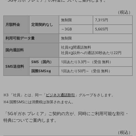
教育
（税込）
モビリティ
無制限
7,315円
製造・建設業
月額料金
定期契約なし
～3GB
5,665円
小売業
利用可能データ量
無制限
キーワードで探す
モバイルTOP
社員
間通話無料
※
3
国内通話料
社員
以外への通話30秒あたり22円
※
3
法人向けスマホ・携帯に関する、
SMS（国内）
1回あたり3.3円～（受信 無料）
おすすめの機種、料金やサービスをご紹介
SMS送信料
製品
国際SMS
1回あたり50円～（受信 無料）
※
4
製品TOP
ビジネス向けスマートフォン
「社員」とは、同一「
ビジネス通話割引
」グループをさします。
タフネススマートフォン
国際SMSには消費税は加算されません。
データ通信製品
「5Gギガホ プレミア」ご契約の方が、同時にご利用可能な割引・
特典についてご案内します。
ドコモケータイ
5G対応ホームルーター
（税込）