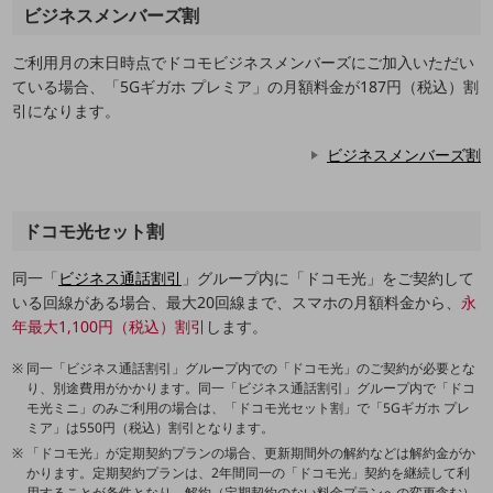
ビジネスメンバーズ割
その他のお悩みはこちら
業界から見つける
ご利用月の末日時点でドコモビジネスメンバーズにご加入いただい
業界から見つけるTOP
ている場合、「5Gギガホ プレミア」の月額料金が187円（税込）割
引になります。
製造業
小売・卸売業
ビジネスメンバーズ割
運輸業
ドコモ光セット割
建設業
地域産業
同一「
ビジネス通話割引
」グループ内に「ドコモ光」をご契約して
いる回線がある場合、最大20回線まで、スマホの月額料金から、
永
その他の業界はこちら
年最大1,100円（税込）割引
します。
ゲーム感覚で見つける
ビジネスお悩み診断
同一「ビジネス通話割引」グループ内での「ドコモ光」のご契約が必要とな
NTTドコモビジネス
り、別途費用がかかります。同一「ビジネス通話割引」グループ内で「ドコ
オンラインショップ
モ光ミニ」のみご利用の場合は、「ドコモ光セット割」で「5Gギガホ プレ
ミア」は550円（税込）割引となります。
モバイル・ICTサービスをオンラインで
「ドコモ光」が定期契約プランの場合、更新期間外の解約などは解約金がか
相談・申し込みができるバーチャルショップ
かります。定期契約プランは、2年間同一の「ドコモ光」契約を継続して利
法人向けモバイルトップ
用することが条件となり、解約（定期契約のない料金プランへの変更含む）