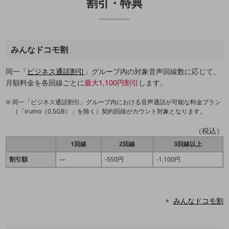
割引・特典
旬な話題やお役立ち資料などDXの課題を
解決するヒントをお届けする記事サイト
新着記事
お役立ち資料ダウンロード
トレンド記事特集
みんなドコモ割
IT用語集
中堅中小企業向け
同一「
ビジネス通話割引
」グループ内の対象音声回線数に応じて、
サービス・ソリューション
月額料金を各回線ごとに
最大1,100円割引
します。
課題やニーズに合ったサービスをご紹介し、
同一「ビジネス通話割引」グループ内における音声通話が可能な料金プラン
中堅中小企業のビジネスをサポート！
（「irumo（0.5GB）」を除く）契約回線がカウント対象となります。
お悩みから見つける
お悩みから見つけるTOP
（税込）
1回線
2回線
3回線以上
ネットワーク
割引額
―
-550円
-1,100円
モバイル・音声
バックオフィス
みんなドコモ割
リモート・ハイブリッドワーク
セキュリティ