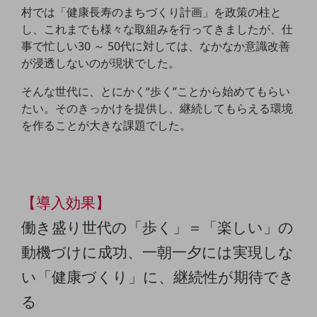
ビジネスお役立ち情報
村では「健康長寿のまちづくり計画」を政策の柱と
し、これまでも様々な取組みを行ってきましたが、仕
旬な話題やお役立ち資料などDXの課題を
解決するヒントをお届けする記事サイト
事で忙しい30 ～ 50代に対しては、なかなか意識改善
新着記事
が浸透しないのが現状でした。
お役立ち資料ダウンロード
トレンド記事特集
そんな世代に、とにかく“歩く”ことから始めてもらい
IT用語集
たい。そのきっかけを提供し、継続してもらえる環境
中堅中小企業向け
を作ることが大きな課題でした。
サービス・ソリューション
課題やニーズに合ったサービスをご紹介し、
中堅中小企業のビジネスをサポート！
お悩みから見つける
お悩みから見つけるTOP
【導入効果】
ネットワーク
働き盛り世代の「歩く」＝「楽しい」の
モバイル・音声
動機づけに成功、一朝一夕には実現しな
バックオフィス
い「健康づくり」に、継続性が期待でき
リモート・ハイブリッドワーク
る