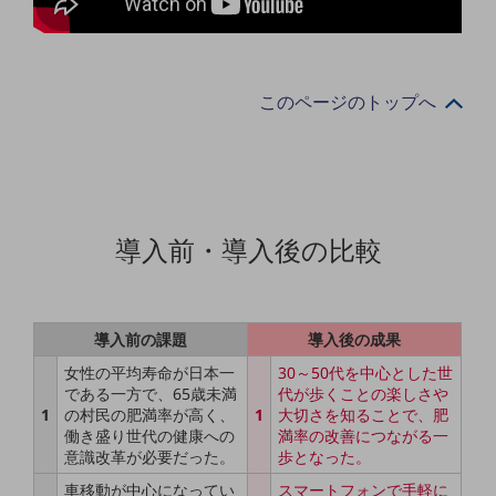
職場環境整備
地域共創・地方創生
セキュリティ対策
このページのトップへ
遠隔監視
顧客体験（CX）改善
自動化・省電化
導入前・導入後の比較
人材不足解消
業種・業態で探す
業種・業態で探すTOP
導入前の課題
導入後の成果
自治体
女性の平均寿命が日本一
30～50代を中心とした世
一次産業
である一方で、65歳未満
代が歩くことの楽しさや
1
の村民の肥満率が高く、
1
大切さを知ることで、肥
医療・介護
働き盛り世代の健康への
満率の改善につながる一
意識改革が必要だった。
歩となった。
観光
車移動が中心になってい
スマートフォンで手軽に