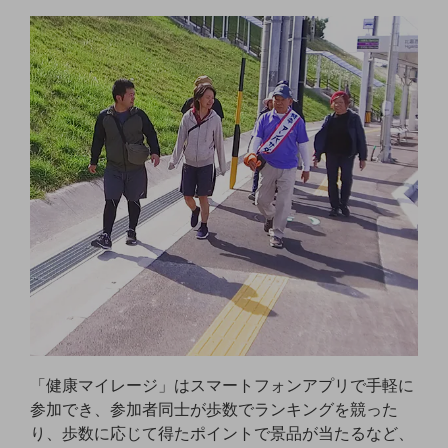
セキュリティ
その他のお悩みはこちら
業界から見つける
業界から見つけるTOP
製造業
小売・卸売業
運輸業
建設業
地域産業
その他の業界はこちら
ゲーム感覚で見つける
ビジネスお悩み診断
NTTドコモビジネス
「健康マイレージ」はスマートフォンアプリで手軽に
オンラインショップ
参加でき、参加者同士が歩数でランキングを競った
モバイル・ICTサービスをオンラインで
り、歩数に応じて得たポイントで景品が当たるなど、
相談・申し込みができるバーチャルショップ