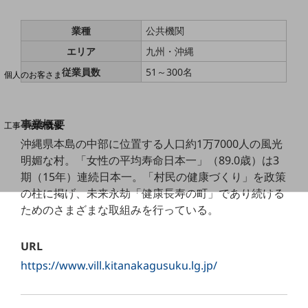
業種
公共機関
料金分析(ご利用料金管理サービス)
エリア
九州・沖縄
Web明細(My docomo)
従業員数
51～300名
個人のお客さま
NTTドコモ
OCNなど
事業概要
工事・故障情報
お客さまサポートサイト
沖縄県本島の中部に位置する人口約1万7000人の風光
明媚な村。「女性の平均寿命日本一」（89.0歳）は3
SDPFナレッジセンター
期（15年）連続日本一。「村民の健康づくり」を政策
NTTドコモ 通信障害情報
の柱に掲げ、未来永劫「健康長寿の町」であり続ける
ためのさまざまな取組みを行っている。
URL
https://www.vill.kitanakagusuku.lg.jp/