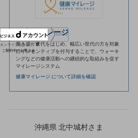
協賛
NTTドコモグループ
健康マイレージ
ログイン
働き盛り世代をはじめ、幅広い世代の方を対象
オンラインショップ
にインセンティブを付与することで、ウォーキ
ご契約中のお客さま
ングなどの健康活動への継続的な取組みを促す
マイレージシステム
サービス別サポート情報
健康マイレージ について詳細を確認
ご契約中サービスの一元管理
沖縄県 北中城村さま
Web明細(ビリングステーション)