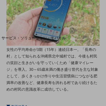
地域経済のさらなる活性化に取り組みます
自治体・地域社会との共創
LGPF(Local Government Platform)
別ウィンドウで開きます
サービス・ソリューション・モバイル
サービス・ソリューションTOP
女性の平均寿命が3期（15年）連続日本一。「長寿の
DXに関する課題を解決する
村」として知られる沖縄県北中城村では、今後も村民
サービス・ソリューションをご紹介
カテゴリーで探す
の笑顔と生きがいを守っていくため「健康マイレー
カテゴリーで探すTOP
ジ」を導入。30～65歳未満の働き盛り世代を主な対象
ネットワーク・モバイル
として、歩くきっかけ作りや生活習慣病につながる肥
満率の改善など、健康長寿を誇れる村であり続けるた
クラウド・データセンター
めの村民の意識改革に成功している。
電話・映像コミュニケーション
セキュリティ