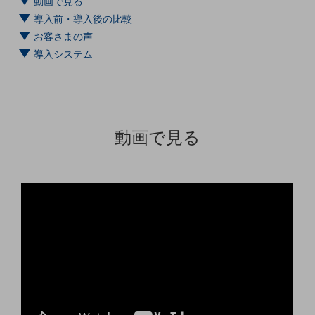
動画で見る
5G
導入前・導入後の比較
IoT
お客さまの声
導入システム
AI
データ利活用
運用管理
動画で見る
業務支援・マーケティング
災害対策・BCP
課題・ニーズで探す
課題・ニーズで探すTOP
コミュニケーション・情報共有
マーケティング
業務効率化
災害対策