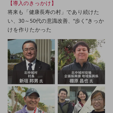
【導入のきっかけ】
通信モジュール製品
将来も「健康長寿の村」であり続けた
衛星携帯電話
い、30～50代の意識改善、“歩く”きっか
IOT完了済みメーカーブランド製品
けを作りたかった
料金
料金TOP
ドコモBiz データ無制限 ドコモ MAX ドコモ mini ドコモBiz かけ放題
ケータイプラン
5Gデータプラス
データプラス
IoT向け回線料金
home5Gプラン
モバイルサービス
端末の一元管理