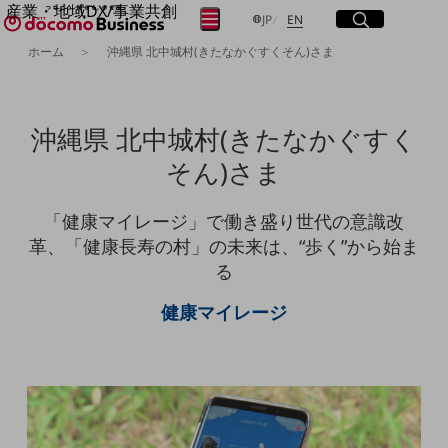
産業・地域DX/事業共創
サイト内検索
開く
日本語
English
メニュー
開く
JP
EN
OPEN HUB for Plural Futures
ホーム
沖縄県 北中城村(きたなかぐすくそん)さま
自律・分散・協調型社会の実現を目指し、
フリーワードを入力して探す
「社会可能性」を探究・実装する事業共創エコシステムです。
OPEN HUB for Plural Futuresとは
イベント/ウェビナー
沖縄県 北中城村(きたなかぐすく
検索する
記事コンテンツ
プレイヤー(カタリスト/パートナー企業)
そん)さま
事例
Smart World
フリーワードでNTTドコモビジネスの
「健康マイレージ」で働き盛り世代の意識改
取り組みを検索
産業・地域DXプラットフォーマーとして
革、「健康長寿の村」の未来は、“歩く”から始ま
企業と地域が持続成長する社会を目指します
る
Smart City
Smart Education
Smart Healthcare
健康マイレージ
Smart Industry
Smart Mobility
Smart Worksite
生成AI(Generative AI)
地域の取り組み
地域社会を支える皆さまと地域課題の解決や