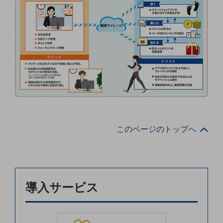
ダイバーシティ
経営情報
経営情報TOP
業績
決算公告
電子公告
基礎的電気通信役務損益明細表
採用情報
採用情報TOP
このページのトップへ
新卒採用
経験者採用
障がい者採用
導入サービス
人材育成制度
広告・協賛
広告