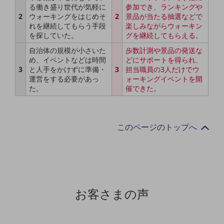
る働き盛り世代が気軽に
参加でき、ランキングや
教育
2
ウォーキングをはじめそ
2
景品が当たる抽選などで
れを継続してもらう手段
楽しみながらウォーキン
モビリティ
を探していた。
グを継続してもらえる。
製造・建設業
自治体の規模が小さいた
歩数計測や景品の発送な
め、イベントなどは時間
どにサポートを得られ、
小売業
3
と人手をかけずに準備・
3
担当職員の3人だけでウ
キーワードで探す
運営をする必要があっ
ォーキングイベントを開
モバイルTOP
た。
催できた。
法人向けスマホ・携帯に関する、
おすすめの機種、料金やサービスをご紹介
製品
このページのトップへ
製品TOP
ビジネス向けスマートフォン
タフネススマートフォン
データ通信製品
お客さまの声
ドコモケータイ
5G対応ホームルーター