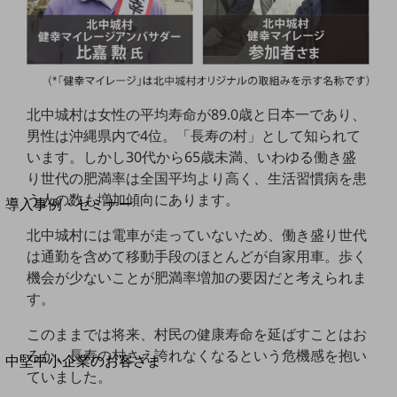
セキュリティ
運用保守・故障紛失サポート
回線・ネットワーク
お手続き
北中城村は女性の平均寿命が89.0歳と日本一であり、
男性は沖縄県内で4位。「長寿の村」として知られて
います。しかし30代から65歳未満、いわゆる働き盛
り世代の肥満率は全国平均より高く、生活習慣病を患
別ウィンドウで開きます
サービスをご利用中のお客さま
う人の数も増加傾向にあります。
導入事例・セミナー
導入事例TOP
北中城村には電車が走っていないため、働き盛り世代
は通勤を含めて移動手段のほとんどが自家用車。歩く
最新の導入事例や注目の導入事例をご紹介します
セミナー
機会が少ないことが肥満率増加の要因だと考えられま
す。
開催・出展する各種セミナー、イベント情報をご紹介します
このままでは将来、村民の健康寿命を延ばすことはお
ろか、長寿の村さえ誇れなくなるという危機感を抱い
別ウィンドウで開きます
中堅中小企業のお客さま
ていました。
NTTドコモビジネスウォッチ