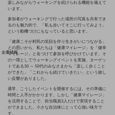
楽しみながらウォーキングを続けられる機能を備えて
法人向けモバイルトップ
います。
はじめての方へ
サービス・商品を探す
新規会員登録/ログインはこちら
参加者がウォーキングで行った場所の写真を共有でき
100回線以上のお問い合わせ・お見積りはこちら
るのも魅力的で、「私も歩いてそこに行ってみよう」
という動機づけにもなっていると思います。
「健康こそが村民の笑顔を作り生きがいにつながる」
との思いから、私たちは「健康マイレージ」を「健幸
別ウィンドウで開きます
企業情報
マイレージ」と名づけて参加を呼びかけています。そ
企業情報TOP
の一環としてウォーキングイベントを実施、ターゲッ
会社案内
トである30 ～ 50代のみなさまから「楽しく歩くこと
会社案内TOP
ができた」「これからも続けていきたい」という嬉し
い反響がありました。
組織
沿革
通常、こうしたイベントを開催するには、その準備に
時間と人手がかかります。しかし「健康マイレージ」
社長からのご挨拶
を活用することで、担当職員3人だけで実現すること
ができました。小さな自治体にとって心強い味方で
事業拠点
す。