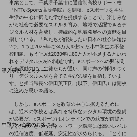
セキュリティ
事業として、千葉県千葉市に通信制高校サポート校
『NTTe-Sports高等学院』を開校。eスポーツを学生
運用保守・故障紛失サポート
生活の中心に据えた学びを提供することで、楽しみな
回線・ネットワーク
がら社会で必要なスキルを育み、地域で活躍できるデ
お手続き
ジタル人材を育成し、持続的な地域発展への貢献を目
指している。「私たちが解決したい日本の社会課題は
2つ。1つは2025年に34万人を超えた小中学生の不登
校問題、もう1つは2030年に80万人が不足するといわ
れるデジタル人材の問題です。eスポーツへの興味関
別ウィンドウで開きます
サービスをご利用中のお客さま
心を原動力に、生徒たちが通い、同じ志の仲間をつく
導入事例・セミナー
り、デジタル人材を育てる学びの場を目指していま
導入事例TOP
す」と担当課長の伊田英正氏（以下、伊田氏）は開校
最新の導入事例や注目の導入事例をご紹介します
に込めた思いを語る。
セミナー
しかし、eスポーツを教育の中心に据えるために
開催・出展する各種セミナー、イベント情報をご紹介します
は、通常の学校とは異なる特殊なデジタル環境の整備
が必要だ。eスポーツはオンラインでの競技が前提と
別ウィンドウで開きます
中堅中小企業のお客さま
なるため、とりわけネットワーク環境には高いレベル
NTTドコモビジネスウォッチ
の通信速度、低遅延、安定性が求められる。「とくに