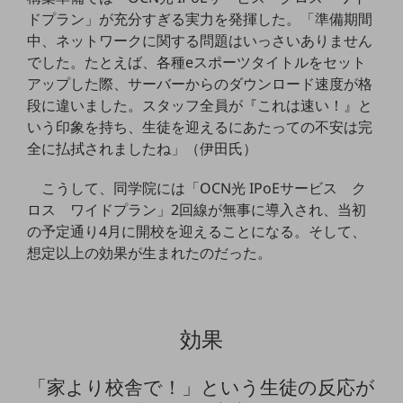
グループ会社
ドプラン」が充分すぎる実力を発揮した。「準備期間
会社案内パンフレット
中、ネットワークに関する問題はいっさいありません
ニュースルーム
でした。たとえば、各種eスポーツタイトルをセット
ニュースルームTOP
アップした際、サーバーからのダウンロード速度が格
段に違いました。スタッフ全員が『これは速い！』と
ニュースリリース
いう印象を持ち、生徒を迎えるにあたっての不安は完
地域からの発表
全に払拭されましたね」（伊田氏）
重要なお知らせ
こうして、同学院には「OCN光 IPoEサービス ク
ロス ワイドプラン」2回線が無事に導入され、当初
お知らせ
の予定通り4月に開校を迎えることになる。そして、
社外からの評価実績
想定以上の効果が生まれたのだった。
サステナビリティ
サステナビリティTOP
NTTドコモビジネスグループのサステナビリティ
効果
サステナビリティ基本方針
サステナビリティレポート
「家より校舎で！」という生徒の反応が