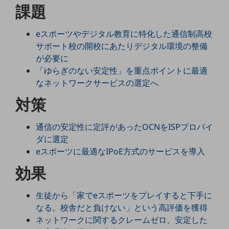
課題
5G
IoT
eスポーツやデジタル教育に特化した通信制高校
AI
サポート校の開校にあたりデジタル環境の整備
が必要に
データ利活用
「ゆらぎのない安定性」を重点ポイントに最適
なネットワークサービスの選定へ
運用管理
対策
業務支援・マーケティング
災害対策・BCP
通信の安定性に定評があったOCNをISPプロバイ
課題・ニーズで探す
ダに選定
課題・ニーズで探すTOP
eスポーツに最適なIPoE方式のサービスを導入
コミュニケーション・情報共有
効果
マーケティング
生徒から「家でeスポーツをプレイすると下手に
業務効率化
なる。校舎だと負けない」という高評価を獲得
災害対策
ネットワークに関するクレームゼロ、安定した