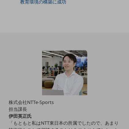
教育環境の構築に成功
職場環境整備
地域共創・地方創生
セキュリティ対策
遠隔監視
顧客体験（CX）改善
自動化・省電化
人材不足解消
業種・業態で探す
業種・業態で探すTOP
自治体
一次産業
株式会社NTTe-Sports
担当課長
医療・介護
伊田英正氏
観光
「もともと私はNTT東日本の所属でしたので、あまり