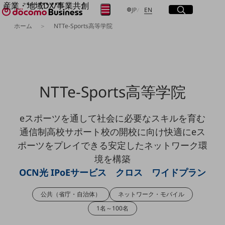
産業・地域DX/事業共創
サイト内検索
開く
日本語
English
メニュー
開く
JP
EN
OPEN HUB for Plural Futures
ホーム
NTTe-Sports高等学院
自律・分散・協調型社会の実現を目指し、
フリーワードを入力して探す
「社会可能性」を探究・実装する事業共創エコシステムです。
OPEN HUB for Plural Futuresとは
イベント/ウェビナー
検索する
記事コンテンツ
プレイヤー(カタリスト/パートナー企業)
NTTe-Sports高等学院
事例
Smart World
フリーワードでNTTドコモビジネスの
取り組みを検索
eスポーツを通して社会に必要なスキルを育む
産業・地域DXプラットフォーマーとして
企業と地域が持続成長する社会を目指します
通信制高校サポート校の開校に向け快適にeス
Smart City
ポーツをプレイできる安定したネットワーク環
Smart Education
Smart Healthcare
境を構築
Smart Industry
OCN光 IPoEサービス クロス ワイドプラン
Smart Mobility
Smart Worksite
生成AI(Generative AI)
公共（省庁・自治体）
ネットワーク・モバイル
地域の取り組み
1名～100名
地域社会を支える皆さまと地域課題の解決や