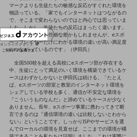
マークよりも生徒たちの敏感な反応がすぐれた環境を
協賛
NTTドコモグループ
物語っている。「家でもインターネットはつながるの
で、そこまで変わらないのではと内心では思っていま
した。しかし、生徒たちの反応はまったく違います。
私には気づけない些細な差かもしれませんが、eスポ
ログイン
ーツプレイヤーだけにわかる環境の違いが高い満足度
オンラインショップ
につながっているのです」（伊田氏）
ご契約中のお客さま
全国500校を超える高校にeスポーツ部が存在する
サービス別サポート情報
中、生徒にとって満足のいく環境を構築できているケ
ースはわずかしかないと伊田氏は続ける。「たとえ
ば、eスポーツの部室と教室のインターネット環境を
シェアしている学校も多く、通信が不安定な環境を
ご契約中サービスの一元管理
『こういうものなんだ』と諦めているケースが少なく
ありません。長年、eスポーツ事業に携わってきて断
言できるのは『通信環境の違いは比較しないとわから
ない』ということです。しっかりISPやサービスを選
Web明細(ビリングステーション)
んでローカルの環境を見直せば、ここまでの環境が構
築できることを私たちは証明しました。これは実際に