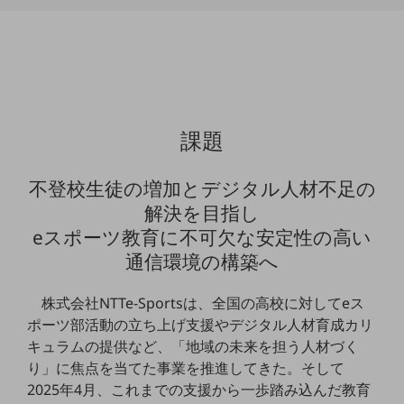
通信モジュール製品
衛星携帯電話
IOT完了済みメーカーブランド製品
料金
課題
料金TOP
ドコモBiz データ無制限 ドコモ MAX ドコモ mini ドコモBiz かけ放題
不登校生徒の増加とデジタル人材不足の
ケータイプラン
解決を目指し
eスポーツ教育に不可欠な安定性の高い
5Gデータプラス
通信環境の構築へ
データプラス
IoT向け回線料金
株式会社NTTe-Sportsは、全国の高校に対してeス
ポーツ部活動の立ち上げ支援やデジタル人材育成カリ
home5Gプラン
キュラムの提供など、「地域の未来を担う人材づく
モバイルサービス
り」に焦点を当てた事業を推進してきた。そして
端末の一元管理
2025年4月、これまでの支援から一歩踏み込んだ教育