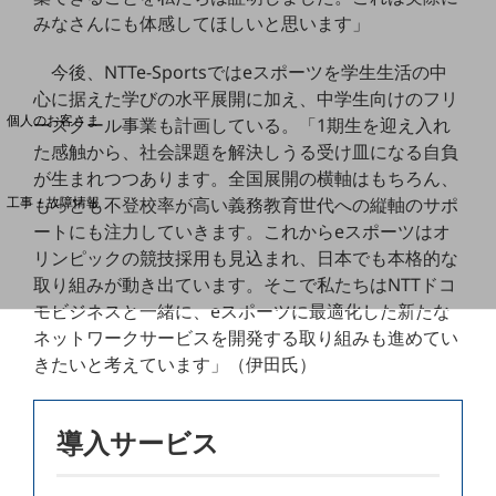
みなさんにも体感してほしいと思います」
料金分析(ご利用料金管理サービス)
今後、NTTe-Sportsではeスポーツを学生生活の中
心に据えた学びの水平展開に加え、中学生向けのフリ
Web明細(My docomo)
個人のお客さま
ースクール事業も計画している。「1期生を迎え入れ
NTTドコモ
た感触から、社会課題を解決しうる受け皿になる自負
が生まれつつあります。全国展開の横軸はもちろん、
OCNなど
工事・故障情報
もっとも不登校率が高い義務教育世代への縦軸のサポ
お客さまサポートサイト
ートにも注力していきます。これからeスポーツはオ
リンピックの競技採用も見込まれ、日本でも本格的な
SDPFナレッジセンター
取り組みが動き出ています。そこで私たちはNTTドコ
NTTドコモ 通信障害情報
モビジネスと一緒に、eスポーツに最適化した新たな
ネットワークサービスを開発する取り組みも進めてい
きたいと考えています」（伊田氏）
導入サービス