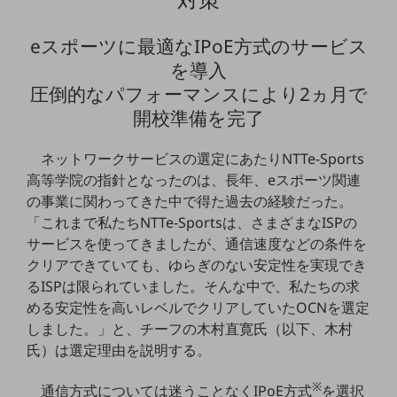
セキュリティ
その他のお悩みはこちら
eスポーツに最適なIPoE方式のサービス
業界から見つける
を導入
業界から見つけるTOP
圧倒的なパフォーマンスにより2ヵ月で
製造業
開校準備を完了
小売・卸売業
ネットワークサービスの選定にあたりNTTe-Sports
運輸業
高等学院の指針となったのは、長年、eスポーツ関連
の事業に関わってきた中で得た過去の経験だった。
建設業
「これまで私たちNTTe-Sportsは、さまざまなISPの
地域産業
サービスを使ってきましたが、通信速度などの条件を
クリアできていても、ゆらぎのない安定性を実現でき
その他の業界はこちら
るISPは限られていました。そんな中で、私たちの求
ゲーム感覚で見つける
める安定性を高いレベルでクリアしていたOCNを選定
ビジネスお悩み診断
NTTドコモビジネス
しました。」と、チーフの木村直寛氏（以下、木村
オンラインショップ
氏）は選定理由を説明する。
モバイル・ICTサービスをオンラインで
※
通信方式については迷うことなくIPoE方式
を選択
相談・申し込みができるバーチャルショップ