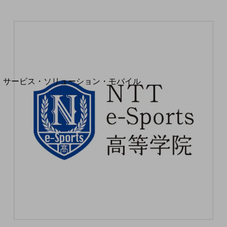
地域経済のさらなる活性化に取り組みます
自治体・地域社会との共創
LGPF(Local Government Platform)
別ウィンドウで開きます
サービス・ソリューション・モバイル
サービス・ソリューションTOP
DXに関する課題を解決する
サービス・ソリューションをご紹介
カテゴリーで探す
カテゴリーで探すTOP
ネットワーク・モバイル
クラウド・データセンター
電話・映像コミュニケーション
セキュリティ