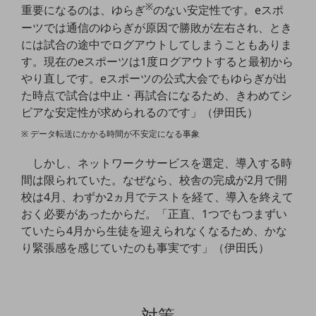
ビジネスお役立ち情報
※
重要になるのは、ゆらぎ
のない安定性です。eスポ
ーツでは通信のゆらぎが原因で勝敗が左右され、とき
旬な話題やお役立ち資料などDXの課題を
解決するヒントをお届けする記事サイト
には試合の途中でログアウトしてしまうこともありま
新着記事
す。現在のeスポーツは1度ログアウトすると最初から
お役立ち資料ダウンロード
やり直しです。eスポーツの公式大会でもゆらぎが出
トレンド記事特集
IT用語集
た時点で試合は中止・再試合になるため、きわめてシ
中堅中小企業向け
ビアな安定性が求められるのです」（伊田氏）
サービス・ソリューション
※ データ転送にかかる時間が不安定になる事象
課題やニーズに合ったサービスをご紹介し、
しかし、ネットワークサービスを選定、導入する時
中堅中小企業のビジネスをサポート！
お悩みから見つける
間は限られていた。なぜなら、校舎の完成が2月で開
お悩みから見つけるTOP
校は4月、わずか2ヵ月でテストを経て、導入を終えて
おく必要があったからだ。「正直、1つでもつまずい
ネットワーク
ていたら4月から生徒を迎えられなくなるため、かな
モバイル・音声
り緊張感を感じていたのも事実です」（伊田氏）
バックオフィス
リモート・ハイブリッドワーク
対策