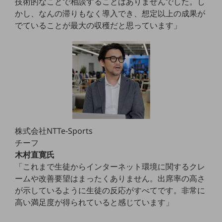
技術的なことで相談することはありませんでした。し
教育
かし、なんの滞りもなく導入でき、想定以上の成果が
でていることが最大の収穫だと思っています」
モビリティ
製造・建設業
小売業
キーワードで探す
モバイルTOP
法人向けスマホ・携帯に関する、
おすすめの機種、料金やサービスをご紹介
製品
製品TOP
株式会社NTTe-Sports
チーフ
ビジネス向けスマートフォン
木村直寛氏
タフネススマートフォン
「これまで生徒からインターネット環境に関するクレ
ームや改善要望はまったくありません。出席率の高さ
データ通信製品
が示しているように生徒の反応がすべてです。非常に
高い満足度が得られていると感じています」
ドコモケータイ
5G対応ホームルーター