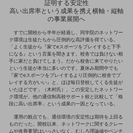
証明する安定性
ダイバーシティ
経営情報
高い出席率という成果を携え横軸・縦軸
経営情報TOP
の事業展開へ
業績
すでに開校から半年が経過し、同学院のネットワー
決算公告
ク環境は生徒たちから圧倒的な高評価を得ている。
「よく生徒から『家でeスポーツをプレイすると下手
電子公告
になる』という言葉を聞きます。校舎では負けない相
基礎的電気通信役務損益明細表
手に家だと負けてしまう。だから校舎に来てやりたい
採用情報
という生徒が本当に多いのです。夏休み期間中でも
採用情報TOP
『家でeスポーツをプレイするより圧倒的に校舎でプ
レイする方がいい』と、ほぼ毎日登校してくる生徒が
新卒採用
いたほどです」（木村氏）。この安定したネットワー
経験者採用
ク環境が、他の通信制高校サポート校と比較して「格
段に高い出席率」という成果の一因となっている。
障がい者採用
人材育成制度
運用の観点でも、通信環境の安定性は期待を上回る
広告・協賛
ものだった。開校以来、ネットワークに関するクレー
広告
ムや改善要望はいっさいなく、むしろ理論値やベンチ