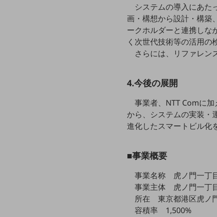
システムの導入にあた
データ通信製品
画・構想から設計・構築、運用に
ドコモケータイ
ークホルダーと連携しな
く次世代技術等の活用の
5G対応ホームルーター
さらには、リファレン
通信モジュール製品
4.今後の展開
衛星携帯電話
IOT完了済みメーカーブランド製品
事業者、NTT Com
料金
から、システムの実装・
料金TOP
進化したスマートビル化
ドコモBiz データ無制限 ドコモ MAX ドコモ mini ドコモBiz かけ放題
■事業概要
ケータイプラン
5Gデータプラス
事業名称 虎ノ門一丁
事業主体 虎ノ門一丁
データプラス
所在 東京都港区虎ノ門
容積率 1,500%
IoT向け回線料金