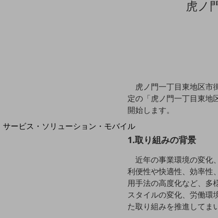
虎ノ
地域経済のさらなる活性化に取り組みます
自治体・地域社会との共創
LGPF(Local Government Platform)
別ウィンドウで開きます
虎ノ門一丁目東地区市街地
定の「虎ノ門一丁目東地
開始します。
サービス・ソリューション・モバイル
サービス・ソリューションTOP
1.取り組みの背景
DXに関する課題を解決する
近年の事業環境の変化
サービス・ソリューションをご紹介
利便性や快適性、効率性
カテゴリーで探す
用手法の高度化など、多
カテゴリーで探すTOP
スタイルの変化、労働環
ネットワーク・モバイル
た取り組みを推進してま