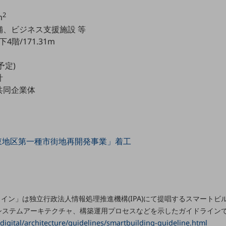
2
m
舗、ビジネス支援施設 等
階/171.31m
予定)
計
共同企業体
東地区第一種市街地再開発事業」着工
イン」は独立行政法人情報処理推進機構(IPA)にて提唱するスマート
システムアーキテクチャ、構築運用プロセスなどを示したガイドライン
/digital/architecture/guidelines/smartbuilding-guideline.html