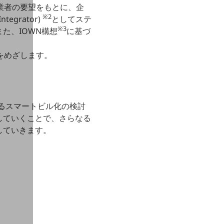
業者の要望をもとに、企
※2
grator)
としてステ
※3
た、IOWN構想
に基づ
をめざします。
けるスマートビル化の検討
していくことで、さらなる
していきます。