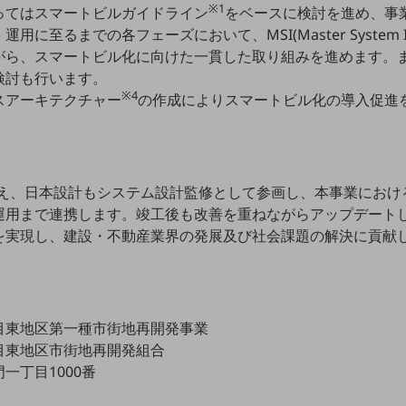
※1
ってはスマートビルガイドライン
をベースに検討を進め、事
至るまでの各フェーズにおいて、MSI(Master System Inte
がら、スマートビル化に向けた一貫した取り組みを進めます。ま
検討も行います。
※4
スアーキテクチャー
の作成によりスマートビル化の導入促進
に加え、日本設計もシステム設計監修として参画し、本事業にお
運用まで連携します。竣工後も改善を重ねながらアップデート
を実現し、建設・不動産業界の発展及び社会課題の解決に貢献
目東地区第一種市街地再開発事業
目東地区市街地再開発組合
一丁目1000番