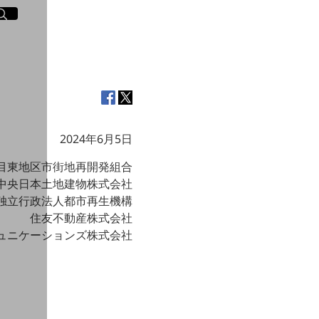
イト内検索
く
2024年6月5日
目東地区市街地再開発組合
中央日本土地建物株式会社
独立行政法人都市再生機構
住友不動産株式会社
ミュニケーションズ株式会社