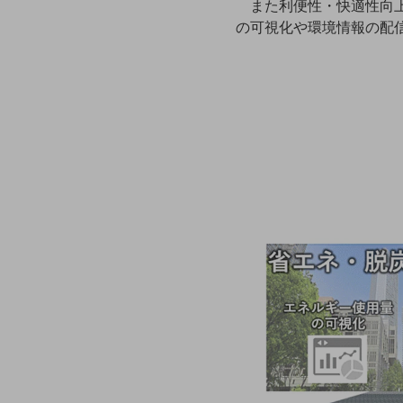
マーケティング
また利便性・快適性向
の可視化や環境情報の配
業務効率化
災害対策
職場環境整備
地域共創・地方創生
セキュリティ対策
遠隔監視
顧客体験（CX）改善
自動化・省電化
人材不足解消
業種・業態で探す
業種・業態で探すTOP
自治体