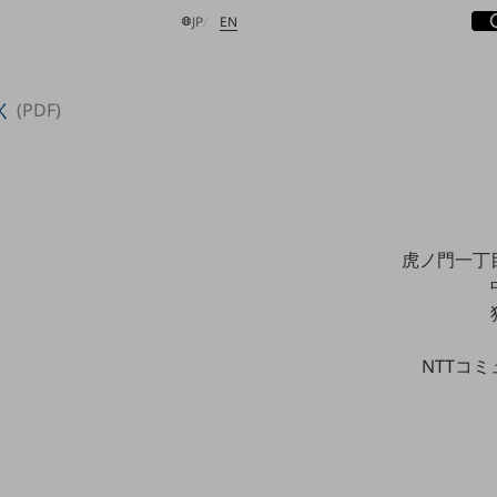
サ
開
日本語
English
JP
EN
く
(PDF)
検索する
虎ノ門一丁
NTTコ