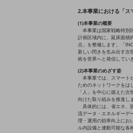
クラウド・データセンター
2.本事業における「
電話・映像コミュニケーション
(1)本事業の概要
セキュリティ
本事業は国家戦略特別区
5G
計画区域内に、延床面積約
点」を整備します。「INC
IoT
新しい閃きを生み出す次
AI
術を世界へと発信してい
データ利活用
(2)本事業のめざす姿
本事業では、スマート
運用管理
ためのネットワークをは
業務支援・マーケティング
「人」を中心に据えた次
向けた取り組みを推進し
災害対策・BCP
課題・ニーズで探す
具体的には、省エネ、
課題・ニーズで探すTOP
流データ・エネルギーデ
理・運用の効率向上にお
コミュニケーション・情報共有
ル内設備と連動可能な各