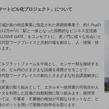
スマートビル化プロジェクト」について
域計画の特定事業に指定された再開発事業で、約1.1haの
2
12万m
の「駅と一体となった国際的なビジネス交流拠
LUSIVE GATE」をコンセプトに、虎ノ門に様々な出会いと
世代型ワークプレイスと共創の場を創出し、人・情報・技
きます。
ビルプラットフォームを中核とし、センサー類を接続する
じめ、ビル内のさまざまな設備を連携させることで、
世代型ワークプレイスの創出とさまざまな社会課題解決に
ます。
脱炭素の取り組みとして、エネルギー使用量の可視化や人
ータを利用した設備の自動制御に取り組みます。維持管
いては、不審者・不審物の検知が可能なロボットなど、ビ
種ロボットを用いて業務の効率化を図ります。