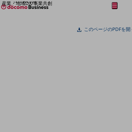
産業・地域DX/事業共創
メニュー
開く
OPEN HUB for Plural Futures
自律・分散・協調型社会の実現を目指し、
フリーワードを入力して探す
「社会可能性」を探究・実装する事業共創エコシステムです。
このページのPDFを開
OPEN HUB for Plural Futuresとは
イベント/ウェビナー
記事コンテンツ
プレイヤー(カタリスト/パートナー企業)
事例
Smart World
フリーワードでNTTドコモビジネスの
取り組みを検索
産業・地域DXプラットフォーマーとして
企業と地域が持続成長する社会を目指します
Smart City
Smart Education
Smart Healthcare
Smart Industry
Smart Mobility
Smart Worksite
生成AI(Generative AI)
地域の取り組み
地域社会を支える皆さまと地域課題の解決や