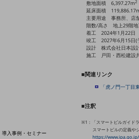
2
敷地面積 6,397.27m
home5Gプラン
延床面積 119,886.17
モバイルサービス
主要用途 事務所、店
端末の一元管理
階数/高さ 地上29階地下4
セキュリティ
着工 2024年1月22日
竣工 2027年6月15日(
運用保守・故障紛失サポート
設計 株式会社日本設
回線・ネットワーク
施工 戸田・西松建設
お手続き
■関連リンク
「虎ノ門一丁目
■注釈
※1：「スマートビルガイドラ
別ウィンドウで開きます
サービスをご利用中のお客さま
スマートビルの定義や
導入事例・セミナー
https://www.ipa.go.jp