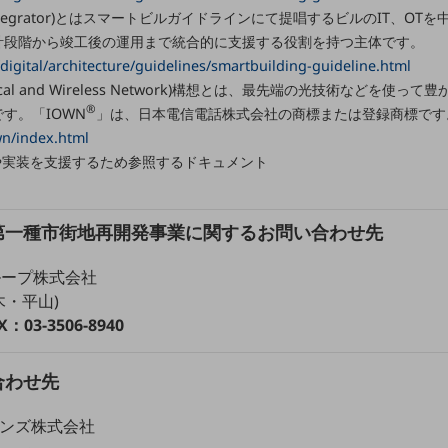
tem Integrator)とはスマートビルガイドラインにて提唱するビルのIT、
計段階から竣工後の運用まで統合的に支援する役割を持つ主体です。
/digital/architecture/guidelines/smartbuilding-guideline.html
 Optical and Wireless Network)構想とは、最先端の光技術など
®
す。「IOWN
」は、日本電信電話株式会社の商標または登録商標です
wn/index.html
や実装を支援するため参照するドキュメント
別ウィンドウで開きます
第一種市街地再開発事業に関するお問い合わせ先
ループ株式会社
木・平山)
X：03-3506-8940
合わせ先
ョンズ株式会社