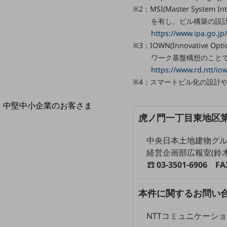
導入事例TOP
※2：MSI(Master Sys
最新の導入事例や注目の導入事例をご紹介します
を有し、ビル構築の設
セミナー
https://www.ipa.go.jp
※3：IOWN(Innovative
開催・出展する各種セミナー、イベント情報をご紹介します
ワーク基盤構想のことで
https://www.rd.ntt/io
※4：スマートビル化の設計
中堅中小企業のお客さま
NTTドコモビジネスウォッチ
虎ノ門一丁目東地区
ビジネスお役立ち情報
中央日本土地建物グ
旬な話題やお役立ち資料などDXの課題を
経営企画部広報室(鈴
解決するヒントをお届けする記事サイト
03-3501-6906 FA
新着記事
お役立ち資料ダウンロード
トレンド記事特集
本件に関するお問い
IT用語集
中堅中小企業向け
NTTコミュニケーシ
サービス・ソリューション