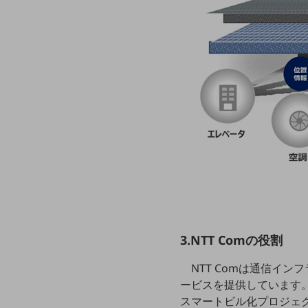
一次産業
医療・介護
観光
教育
モビリティ
製造・建設業
小売業
キーワードで探す
モバイルTOP
法人向けスマホ・携帯に関する、
おすすめの機種、料金やサービスをご紹介
製品
3.NTT Comの役割
製品TOP
NTT Comは通信イ
ビジネス向けスマートフォン
ービスを提供しています
タフネススマートフォン
スマートビル化プロジェ