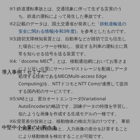
セキュリティ
※1:鉄道運転事故とは、交通現象に伴って生ずる災害のう
運用保守・故障紛失サポート
ち、鉄道の運転によって発生した事故です。
※2:記載のデータは、国土交通省が発表した「
鉄軌道輸送の
回線・ネットワーク
お手続き
安全に関わる情報(令和3年度)
」を参考としたものです。
※3:踏切支障検知装置とは、自動車などが踏切で立ち往生し
た場合にセンサーが検知し、接近する列車の運転士に異
常を知らせる信号を送る装置です。
®
※4:「docomo MEC
」とは、移動通信網においてお客さま
別ウィンドウで開きます
サービスをご利用中のお客さま
により近い位置にサーバーやストレージを配備しデータ
導入事例・セミナー
処理する技術であるMEC(Multi-access Edge
導入事例TOP
Computing)を、NTTドコモとNTT Comが連携して提供
最新の導入事例や注目の導入事例をご紹介します
する国内初のサービスです。
セミナー
※5:VAEとは、変分オートエンコーダ(Variational
AutoEncoder)の略語です。訓練データの特徴を学習し、
開催・出展する各種セミナー、イベント情報をご紹介します
似たような画像を作成する生成モデルの一種です。
※6:背景差分技術とは、移動物体の検出方法の1つです。 事前
別ウィンドウで開きます
中堅中小企業のお客さま
に用意した背景画像と、入力画像の差分を計算すること
NTTドコモビジネスウォッチ
により移動物体を検出することが可能です。