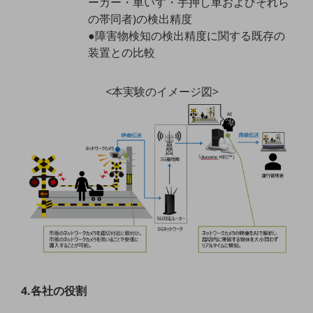
ーカー・車いす・手押し車およびそれら
教育
の帯同者)の検出精度
●障害物検知の検出精度に関する既存の
モビリティ
装置との比較
製造・建設業
小売業
<本実験のイメージ図>
キーワードで探す
モバイルTOP
法人向けスマホ・携帯に関する、
おすすめの機種、料金やサービスをご紹介
製品
製品TOP
ビジネス向けスマートフォン
タフネススマートフォン
データ通信製品
ドコモケータイ
4.各社の役割
5G対応ホームルーター