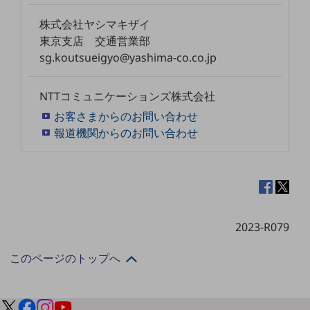
セキュリティ
株式会社ヤシマキザイ
その他のお悩みはこちら
東京支店 交通営業部
業界から見つける
sg.koutsueigyo@yashima-co.co.jp
業界から見つけるTOP
製造業
NTTコミュニケーションズ株式会社
小売・卸売業
お客さまからのお問い合わせ
報道機関からのお問い合わせ
運輸業
建設業
地域産業
その他の業界はこちら
2023-R079
ゲーム感覚で見つける
ビジネスお悩み診断
NTTドコモビジネス
このページのトップへ
オンラインショップ
モバイル・ICTサービスをオンラインで
相談・申し込みができるバーチャルショップ