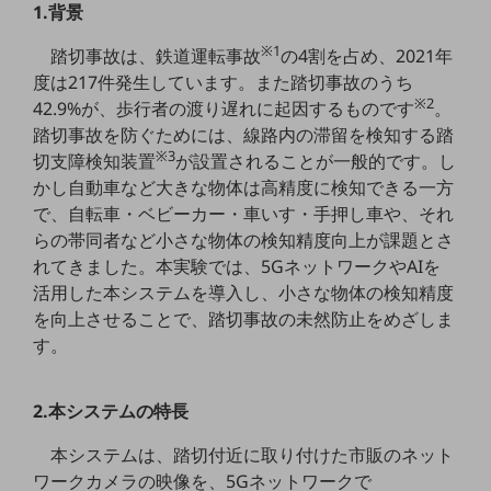
1.背景
5G
※1
踏切事故は、鉄道運転事故
の4割を占め、2021年
IoT
度は217件発生しています。また踏切事故のうち
AI
※2
42.9%が、歩行者の渡り遅れに起因するものです
。
踏切事故を防ぐためには、線路内の滞留を検知する踏
データ利活用
※3
切支障検知装置
が設置されることが一般的です。し
運用管理
かし自動車など大きな物体は高精度に検知できる一方
で、自転車・ベビーカー・車いす・手押し車や、それ
業務支援・マーケティング
らの帯同者など小さな物体の検知精度向上が課題とさ
災害対策・BCP
れてきました。本実験では、5GネットワークやAIを
課題・ニーズで探す
活用した本システムを導入し、小さな物体の検知精度
課題・ニーズで探すTOP
を向上させることで、踏切事故の未然防止をめざしま
す。
コミュニケーション・情報共有
マーケティング
2.本システムの特長
業務効率化
本システムは、踏切付近に取り付けた市販のネット
災害対策
ワークカメラの映像を、5Gネットワークで