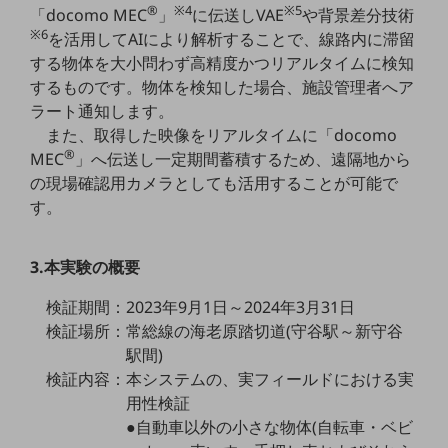
®
※4
※5
「docomo MEC
」
に伝送しVAE
や背景差分技術
職場環境整備
※6
を活用してAIにより解析することで、線路内に滞留
地域共創・地方創生
する物体を大小問わず高精度かつリアルタイムに検知
するものです。物体を検知した場合、施設管理者へア
セキュリティ対策
ラート通知します。
遠隔監視
また、取得した映像をリアルタイムに「docomo
®
MEC
」へ伝送し一定期間蓄積するため、遠隔地から
顧客体験（CX）改善
の現場確認用カメラとしても活用することが可能で
自動化・省電化
す。
人材不足解消
業種・業態で探す
3.本実験の概要
業種・業態で探すTOP
検証期間：2023年9月1日～2024年3月31日
自治体
検証場所：常総線の海老原踏切道(守谷駅～新守谷
一次産業
駅間)
検証内容：本システムの、実フィールドにおける実
医療・介護
用性検証
観光
●自動車以外の小さな物体(自転車・ベビ