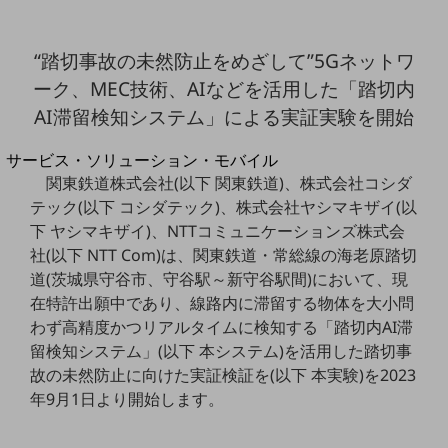
地域経済のさらなる活性化に取り組みます
自治体・地域社会との共創
LGPF(Local Government Platform)
“踏切事故の未然防止をめざして”5Gネットワ
ーク、MEC技術、AIなどを活用した「踏切内
別ウィンドウで開きます
AI滞留検知システム」による実証実験を開始
サービス・ソリューション・モバイル
サービス・ソリューションTOP
関東鉄道株式会社(以下 関東鉄道)、株式会社コシダ
テック(以下 コシダテック)、株式会社ヤシマキザイ(以
DXに関する課題を解決する
下 ヤシマキザイ)、NTTコミュニケーションズ株式会
サービス・ソリューションをご紹介
社(以下 NTT Com)は、関東鉄道・常総線の海老原踏切
カテゴリーで探す
カテゴリーで探すTOP
道(茨城県守谷市、守谷駅～新守谷駅間)において、現
在特許出願中であり、線路内に滞留する物体を大小問
ネットワーク・モバイル
わず高精度かつリアルタイムに検知する「踏切内AI滞
留検知システム」(以下 本システム)を活用した踏切事
クラウド・データセンター
故の未然防止に向けた実証検証を(以下 本実験)を2023
電話・映像コミュニケーション
年9月1日より開始します。
セキュリティ