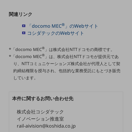
ビジネスお役立ち情報
旬な話題やお役立ち資料などDXの課題を
関連リンク
解決するヒントをお届けする記事サイト
新着記事
®
「docomo MEC
」のWebサイト
お役立ち資料ダウンロード
コシダテックのWebサイト
トレンド記事特集
IT用語集
中堅中小企業向け
®
*「docomo MEC
」は株式会社NTTドコモの商標です。
サービス・ソリューション
®
*「docomo MEC
」は、株式会社NTTドコモが提供元であ
課題やニーズに合ったサービスをご紹介し、
り、NTTコミュニケーションズ株式会社が代理人として契
中堅中小企業のビジネスをサポート！
約締結権限を授与され、包括的な業務受託にもとづき販売
お悩みから見つける
しています。
お悩みから見つけるTOP
ネットワーク
本件に関するお問い合わせ先
モバイル・音声
株式会社コシダテック
バックオフィス
イノベーション推進室
リモート・ハイブリッドワーク
rail-aivision@koshida.co.jp