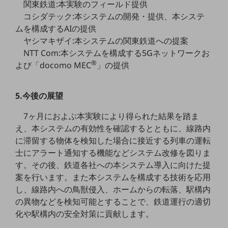
関東鉄道:本実験のフィールド提供
コシダテック:本システムの開発・提供、本システ
通信モジュール製品
ムを構成するAIの提供
衛星携帯電話
ヤシマキザイ:本システムの関東鉄道への提案
NTT Com:本システムを構成する5Gネットワークお
IOT完了済みメーカーブランド製品
®
よび「docomo MEC
」の提供
料金
料金TOP
5.今後の展望
ドコモBiz データ無制限 ドコモ MAX ドコモ mini ドコモBiz かけ放題
ケータイプラン
7ヶ月におよぶ本実験により得られた結果を踏ま
え、本システムの有効性を確認するとともに、線路内
5Gデータプラス
に滞留する物体を検知した場合に接近する列車の運転
データプラス
士にアラート通知する機能などシステム改修を図りま
す。その後、鉄道各社への本システム導入に向けた提
IoT向け回線料金
案を行います。また本システムを構成する技術を応用
し、線路内への鳥獣侵入、ホームからの転落、駅構内
home5Gプラン
モバイルサービス
の異物などを検知可能とすることで、鉄道運行の適切
端末の一元管理
化や駅構内の安全対策に貢献します。