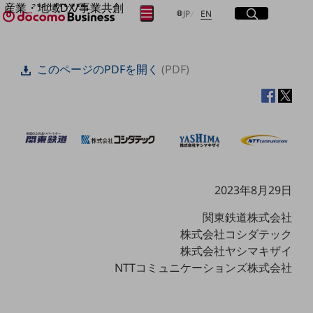
産業・地域DX/事業共創
サイト内検索
開く
日本語
English
メニュー
開く
JP
EN
OPEN HUB for Plural Futures
自律・分散・協調型社会の実現を目指し、
フリーワードを入力して探す
「社会可能性」を探究・実装する事業共創エコシステムです。
このページのPDFを開く
(PDF)
OPEN HUB for Plural Futuresとは
イベント/ウェビナー
検索する
記事コンテンツ
プレイヤー(カタリスト/パートナー企業)
事例
Smart World
フリーワードでNTTドコモビジネスの
取り組みを検索
産業・地域DXプラットフォーマーとして
企業と地域が持続成長する社会を目指します
2023年8月29日
Smart City
Smart Education
Smart Healthcare
関東鉄道株式会社
Smart Industry
株式会社コシダテック
Smart Mobility
株式会社ヤシマキザイ
Smart Worksite
生成AI(Generative AI)
NTTコミュニケーションズ株式会社
地域の取り組み
地域社会を支える皆さまと地域課題の解決や