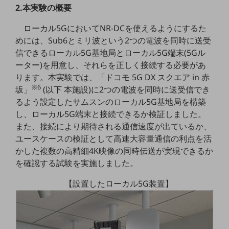
2.本実験の概要
5G
IoT
ローカル5GにおいてNR-DCを使えるようにするた
めには、Sub6とミリ波という2つの電波を同時に送受
AI
信できるローカル5G基地局とローカル5G端末(5Gル
データ利活用
ーター)を用意し、それらを正しく接続する必要があ
ります。本実験では、「ドコモ 5G DX スクエア in 赤
運用管理
※6
坂」
(以下 本施設)に2つの電波を同時に送受信でき
るよう設定したサムスンのローカル5G基地局を構築
業務支援・マーケティング
し、ローカル5G端末と接続できるか検証しました。
災害対策・BCP
また、接続により期待される通信速度が出ているか、
課題・ニーズで探す
ユースケースの検証として高速大容量通信の利点を活
課題・ニーズで探すTOP
かした複数の高精細4K映像の同時伝送が実現できるか
コミュニケーション・情報共有
を確認する試験を実施しました。
マーケティング
【設置したローカル5G装置】
業務効率化
災害対策