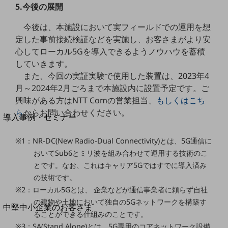
セキュリティ
5.今後の展開
運用保守・故障紛失サポート
今後は、本施設において実フィールドでの運用を想
回線・ネットワーク
定した事前接続検証などを実施し、お客さまがより安
お手続き
心してローカル5Gを導入できるようノウハウを蓄積
していきます。
また、今回の実証実験で使用した装置は、2023年4
月～2024年2月ごろまで本施設内に設置予定です。ご
興味がある方はNTT Comの営業担当、
もしくはこち
別ウィンドウで開きます
サービスをご利用中のお客さま
ら
からお問い合わせください。
導入事例・セミナー
導入事例TOP
※1：NR-DC(New Radio-Dual Connectivity)とは、5G通信に
最新の導入事例や注目の導入事例をご紹介します
おいてSub6とミリ波を組み合わせて運用する技術のこ
セミナー
とです。なお、これはキャリア5Gではすでに導入済み
開催・出展する各種セミナー、イベント情報をご紹介します
の技術です。
※2：ローカル5Gとは、 企業などが通信事業者に頼らず自社
の建物や土地において独自の5Gネットワークを構築す
別ウィンドウで開きます
中堅中小企業のお客さま
ることができる仕組みのことです。
NTTドコモビジネスウォッチ
※3：SA(Stand Alone)とは、5G専用のコアネットワーク設備