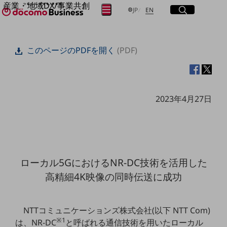
産業・地域DX/事業共創
サイト内検索
開く
日本語
English
メニュー
開く
JP
EN
OPEN HUB for Plural Futures
自律・分散・協調型社会の実現を目指し、
フリーワードを入力して探す
「社会可能性」を探究・実装する事業共創エコシステムです。
このページのPDFを開く
(PDF)
OPEN HUB for Plural Futuresとは
イベント/ウェビナー
検索する
記事コンテンツ
プレイヤー(カタリスト/パートナー企業)
事例
2023年4月27日
Smart World
フリーワードでNTTドコモビジネスの
取り組みを検索
産業・地域DXプラットフォーマーとして
企業と地域が持続成長する社会を目指します
Smart City
Smart Education
Smart Healthcare
ローカル5GにおけるNR-DC技術を活用した
Smart Industry
Smart Mobility
高精細4K映像の同時伝送に成功
Smart Worksite
生成AI(Generative AI)
地域の取り組み
NTTコミュニケーションズ株式会社(以下 NTT Com)
※1
地域社会を支える皆さまと地域課題の解決や
は、NR-DC
と呼ばれる通信技術を用いたローカル