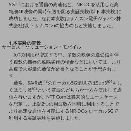
地域経済のさらなる活性化に取り組みます
※2
5G
における通信の高速化と、NR-DCを活用した高
自治体・地域社会との共創
精細4K映像の同時伝送を図る実証実験(以下 本実験)に
LGPF(Local Government Platform)
成功しました。なお本実験はサムスン電子ジャパン株
式会社(以下 サムスン)の協力のもと実施しました。
別ウィンドウで開きます
1.本実験の背景
サービス・ソリューション・モバイル
サービス・ソリューションTOP
IoTの利用が増加する中、多数の映像の送受信を伴
う複数の機器の遠隔操作の場合などにおいては、より
DXに関する課題を解決する
高速で大容量の通信が必要となることが予想されま
サービス・ソリューションをご紹介
カテゴリーで探す
す。
カテゴリーで探すTOP
※3
※4
通常、SA構成
のローカル5G環境ではSub6
もし
※5
くはミリ波
という電波のどちらか一方を使用して通
ネットワーク・モバイル
信を行いますが、NTT Comは将来的なユースケース
クラウド・データセンター
を想定し、上記2つの周波数を同時に利用することで
より高速な通信を可能にするNR-DCをローカル5Gで
電話・映像コミュニケーション
利用する実証実験を実施しました。
セキュリティ