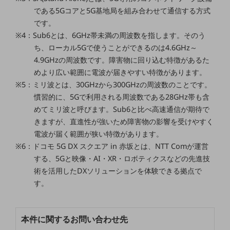
ビジネスお役立ち情報
である5Gコアと5G基地局を組み合わせて通信する方式
旬な話題やお役立ち資料などDXの課題を
です。
解決するヒントをお届けする記事サイト
※4：Sub6とは、6GHz帯未満の周波数を指します。そのう
新着記事
ち、ローカル5Gで使うことができるのは4.6GHz～
お役立ち資料ダウンロード
トレンド記事特集
4.9GHzの周波数です。障害物に回り込む特徴があるた
IT用語集
めより広い範囲に電波が届きやすい特徴があります。
中堅中小企業向け
※5：ミリ波とは、30GHzから300GHzの周波数のことです。
サービス・ソリューション
慣習的に、5Gで利用される周波数である28GHz帯も含
課題やニーズに合ったサービスをご紹介し、
めてミリ波と呼びます。Sub6と比べ高速通信が期待で
中堅中小企業のビジネスをサポート！
きますが、直進性が強いため障害物の影響を受けやすく
お悩みから見つける
電波が届く範囲が狭い特徴があります。
お悩みから見つけるTOP
※6：ドコモ 5G DX スクエア in 赤坂とは、NTT Comが運営
する、5Gと映像・AI・XR・ロボティクスなどの先進技
ネットワーク
術を活用したDXソリューションを体験できる拠点で
モバイル・音声
す。
バックオフィス
リモート・ハイブリッドワーク
本件に関するお問い合わせ先