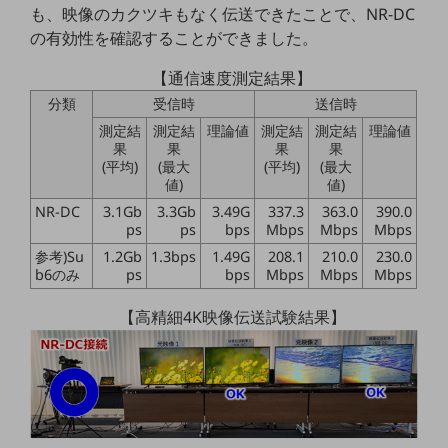
も、映像のカクツキもなく伝送できたことで、NR-DC
教育
の有効性を確認することができました。
モビリティ
【通信速度測定結果】
製造・建設業
分類
受信時
送信時
小売業
測定結
測定結
理論値
測定結
測定結
理論値
キーワードで探す
果
果
果
果
モバイルTOP
(平均)
(最大
(平均)
(最大
値)
値)
法人向けスマホ・携帯に関する、
NR-DC
3.1Gb
3.3Gb
3.49G
337.3
363.0
390.0
おすすめの機種、料金やサービスをご紹介
ps
ps
bps
Mbps
Mbps
Mbps
製品
参考)Su
1.2Gb
1.3bps
1.49G
208.1
210.0
230.0
製品TOP
b6のみ
ps
bps
Mbps
Mbps
Mbps
ビジネス向けスマートフォン
【高精細4K映像伝送試験結果】
タフネススマートフォン
データ通信製品
ドコモケータイ
5G対応ホームルーター