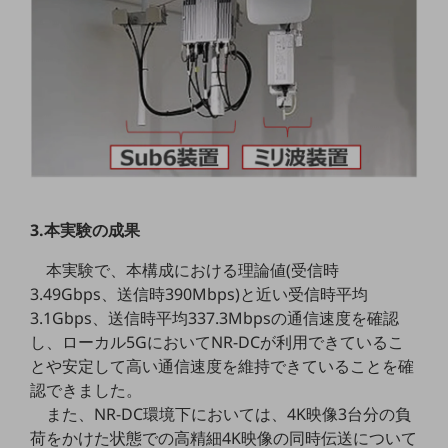
職場環境整備
地域共創・地方創生
セキュリティ対策
遠隔監視
顧客体験（CX）改善
自動化・省電化
3.本実験の成果
人材不足解消
業種・業態で探す
本実験で、本構成における理論値(受信時
業種・業態で探すTOP
3.49Gbps、送信時390Mbps)と近い受信時平均
自治体
3.1Gbps、送信時平均337.3Mbpsの通信速度を確認
し、ローカル5GにおいてNR-DCが利用できているこ
一次産業
とや安定して高い通信速度を維持できていることを確
医療・介護
認できました。
また、NR-DC環境下においては、4K映像3台分の負
観光
荷をかけた状態での高精細4K映像の同時伝送について