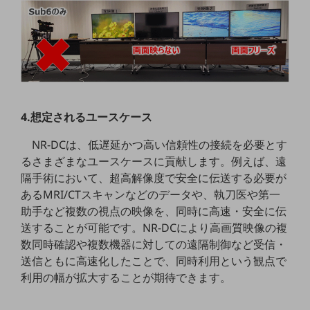
通信モジュール製品
衛星携帯電話
IOT完了済みメーカーブランド製品
料金
料金TOP
4.想定されるユースケース
ドコモBiz データ無制限 ドコモ MAX ドコモ mini ドコモBiz かけ放題
NR-DCは、低遅延かつ高い信頼性の接続を必要とす
ケータイプラン
るさまざまなユースケースに貢献します。例えば、遠
隔手術において、超高解像度で安全に伝送する必要が
5Gデータプラス
あるMRI/CTスキャンなどのデータや、執刀医や第一
データプラス
助手など複数の視点の映像を、同時に高速・安全に伝
送することが可能です。NR-DCにより高画質映像の複
IoT向け回線料金
数同時確認や複数機器に対しての遠隔制御など受信・
home5Gプラン
送信ともに高速化したことで、同時利用という観点で
モバイルサービス
利用の幅が拡大することが期待できます。
端末の一元管理