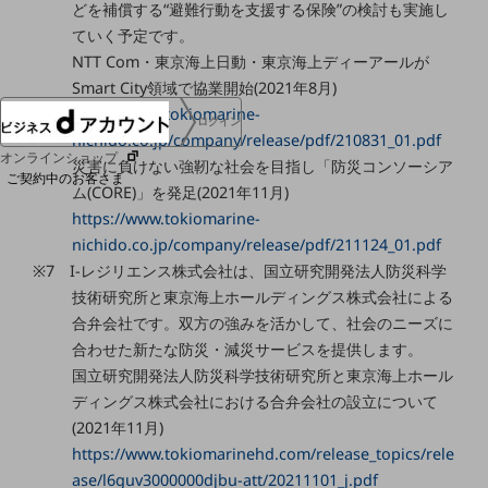
どを補償する“避難行動を支援する保険”の検討も実施し
協賛
ていく予定です。
NTTドコモグループ
NTT Com・東京海上日動・東京海上ディーアールが
Smart City領域で協業開始(2021年8月)
https://www.tokiomarine-
ログイン
nichido.co.jp/company/release/pdf/210831_01.pdf
オンラインショップ
災害に負けない強靭な社会を目指し「防災コンソーシア
ご契約中のお客さま
ム(CORE)」を発足(2021年11月)
https://www.tokiomarine-
サービス別サポート情報
nichido.co.jp/company/release/pdf/211124_01.pdf
※7 I-レジリエンス株式会社は、国立研究開発法人防災科学
技術研究所と東京海上ホールディングス株式会社による
合弁会社です。双方の強みを活かして、社会のニーズに
ご契約中サービスの一元管理
合わせた新たな防災・減災サービスを提供します。
国立研究開発法人防災科学技術研究所と東京海上ホール
ディングス株式会社における合弁会社の設立について
(2021年11月)
Web明細(ビリングステーション)
https://www.tokiomarinehd.com/release_topics/rele
ase/l6guv3000000djbu-att/20211101_j.pdf