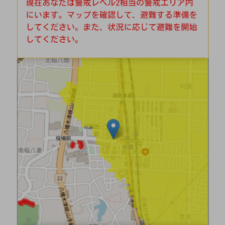
教育
モビリティ
製造・建設業
小売業
キーワードで探す
モバイルTOP
法人向けスマホ・携帯に関する、
おすすめの機種、料金やサービスをご紹介
製品
製品TOP
ビジネス向けスマートフォン
タフネススマートフォン
データ通信製品
ドコモケータイ
5G対応ホームルーター