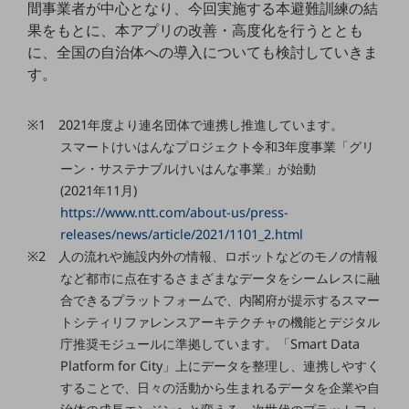
グループ会社
間事業者が中心となり、今回実施する本避難訓練の結
果をもとに、本アプリの改善・高度化を行うととも
会社案内パンフレット
に、全国の自治体への導入についても検討していきま
ニュースルーム
す。
ニュースルームTOP
ニュースリリース
※1 2021年度より連名団体で連携し推進しています。
地域からの発表
スマートけいはんなプロジェクト令和3年度事業「グリ
ーン・サステナブルけいはんな事業」が始動
重要なお知らせ
(2021年11月)
お知らせ
https://www.ntt.com/about-us/press-
releases/news/article/2021/1101_2.html
社外からの評価実績
※2 人の流れや施設内外の情報、ロボットなどのモノの情報
サステナビリティ
など都市に点在するさまざまなデータをシームレスに融
サステナビリティTOP
合できるプラットフォームで、内閣府が提示するスマー
NTTドコモビジネスグループのサステナビリティ
トシティリファレンスアーキテクチャの機能とデジタル
庁推奨モジュールに準拠しています。「Smart Data
サステナビリティ基本方針
Platform for City」上にデータを整理し、連携しやすく
サステナビリティレポート
することで、日々の活動から生まれるデータを企業や自