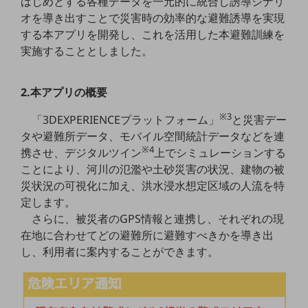
はじめとする各種データを一元的に統合し誘導シナリ
職場環境整備
オを導き出すことで災害時の効率的な避難誘導を実現
する本アプリを開発し、これを活用した本避難訓練を
地域共創・地方創生
実施することとしました。
セキュリティ対策
遠隔監視
2.本アプリの概要
顧客体験（CX）改善
※3
「3DEXPERIENCEプラットフォーム」
と災害デー
タや避難所データ、モバイル空間統計データなどを連
自動化・省電化
※4
携させ、デジタルツイン
上でシミュレーションする
人材不足解消
ことにより、河川の氾濫や土砂災害の状況、建物の被
業種・業態で探す
災状況の可視化に加え、洪水浸水想定区域の人流を特
業種・業態で探すTOP
定します。
自治体
さらに、被災者のGPS情報と連携し、それぞれの現
在地に合わせてどの避難所に避難すべきかを導き出
一次産業
し、利用者に案内することができます。
医療・介護
観光