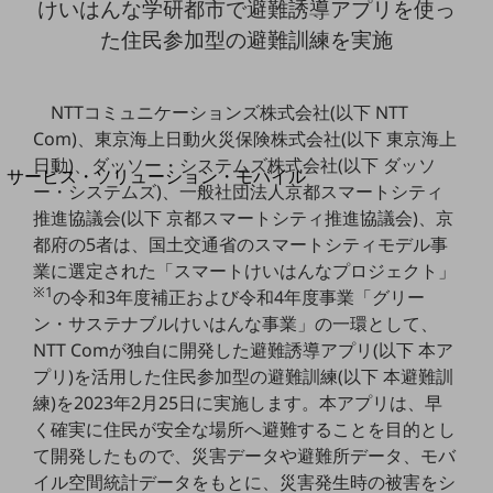
けいはんな学研都市で避難誘導アプリを使っ
地域経済のさらなる活性化に取り組みます
自治体・地域社会との共創
た住民参加型の避難訓練を実施
LGPF(Local Government Platform)
NTTコミュニケーションズ株式会社(以下 NTT
別ウィンドウで開きます
Com)、東京海上日動火災保険株式会社(以下 東京海上
日動)、ダッソー・システムズ株式会社(以下 ダッソ
サービス・ソリューション・モバイル
ー・システムズ)、一般社団法人京都スマートシティ
サービス・ソリューションTOP
推進協議会(以下 京都スマートシティ推進協議会)、京
DXに関する課題を解決する
都府の5者は、国土交通省のスマートシティモデル事
サービス・ソリューションをご紹介
業に選定された「スマートけいはんなプロジェクト」
カテゴリーで探す
※1
の令和3年度補正および令和4年度事業「グリー
カテゴリーで探すTOP
ン・サステナブルけいはんな事業」の一環として、
ネットワーク・モバイル
NTT Comが独自に開発した避難誘導アプリ(以下 本ア
プリ)を活用した住民参加型の避難訓練(以下 本避難訓
クラウド・データセンター
練)を2023年2月25日に実施します。本アプリは、早
電話・映像コミュニケーション
く確実に住民が安全な場所へ避難することを目的とし
て開発したもので、災害データや避難所データ、モバ
セキュリティ
イル空間統計データをもとに、災害発生時の被害をシ