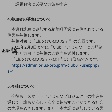
課題解決に必要な方策を推進
法人向けモバイルトップ
はじめての方へ
サービス・商品を探す
新規会員登録/ログインはこちら
4.参加者の募集について
100回線以上のお問い合わせ・お見積りはこちら
本避難訓練に参加する精華町周辺に在住されている
住民を募集します。
※8
募集対象は「Club けいはんな」
の会員です。
2023年2月8日までに「Club けいはんな」にご登録
別ウィンドウで開きます
企業情報
された方向けに募集のご案内を送付します。
企業情報TOP
「Club けいはんな」へは下記より登録できます。
会社案内
https://admin.prius-pro.jp/m/club01/user.php?
会社案内TOP
a=1
組織
沿革
5.今後について
社長からのご挨拶
今後も、スマートけいはんなプロジェクトの推進を
通じて、誰もが安心・安全に暮らすことができる社会
事業拠点
の実現をめざします。また、本実証に参加している民