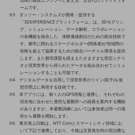
治体の成長エンジンへと変える、次世代のプラットフォ
ダイバーシティ
ームです。
経営情報
※3 ダッソー・システムズが開発・提供する
経営情報TOP
「3DEXPERIENCEプラットフォーム」は、3Dモデリン
業績
グ、シミュレーション、データ解析、コラボレーション
の各機能を統合した、体験価値創出のための統合技術で
決算公告
す。都市に関わるステークホルダー(関係者)が領域間の
電子公告
垣根を超えて協業するための統合バーチャル環境を提供
します。また都市課題を踏まえたさまざまな想定シナリ
基礎的電気通信役務損益明細表
オと現実世界から得られたデータを組み合わせてシミュ
採用情報
採用情報TOP
レーションすることも可能です。
※4 デジタルデータを活用して現実世界のツイン(双子)を仮
新卒採用
想空間上に再現する技術です。
※5 本アプリには、個々人のGPS情報と連携し、それぞれの
経験者採用
現在地に合わせた適切な避難所への経路を案内する機能
障がい者採用
がありますが、本避難訓練においては参加者は同一の場
所から避難を開始します。
人材育成制度
広告・協賛
※6 東京海上日動は、NTT Comとスマートシティ領域にお
広告
いて下記で連携しており、今後は災害発生時の宿泊費な