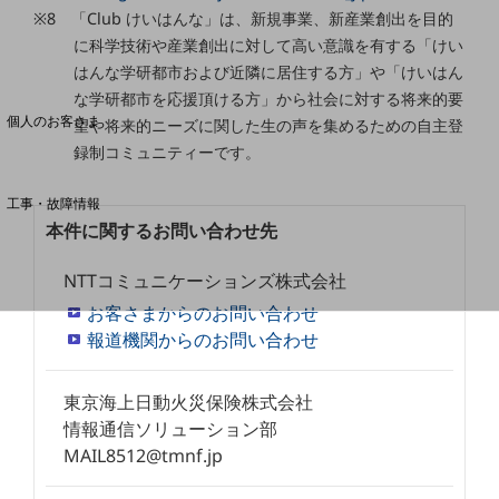
※8 「Club けいはんな」は、新規事業、新産業創出を目的
に科学技術や産業創出に対して高い意識を有する「けい
料金分析(ご利用料金管理サービス)
はんな学研都市および近隣に居住する方」や「けいはん
Web明細(My docomo)
な学研都市を応援頂ける方」から社会に対する将来的要
個人のお客さま
望や将来的ニーズに関した生の声を集めるための自主登
NTTドコモ
録制コミュニティーです。
OCNなど
工事・故障情報
お客さまサポートサイト
本件に関するお問い合わせ先
SDPFナレッジセンター
NTTコミュニケーションズ株式会社
NTTドコモ 通信障害情報
お客さまからのお問い合わせ
報道機関からのお問い合わせ
東京海上日動火災保険株式会社
情報通信ソリューション部
MAIL8512@tmnf.jp