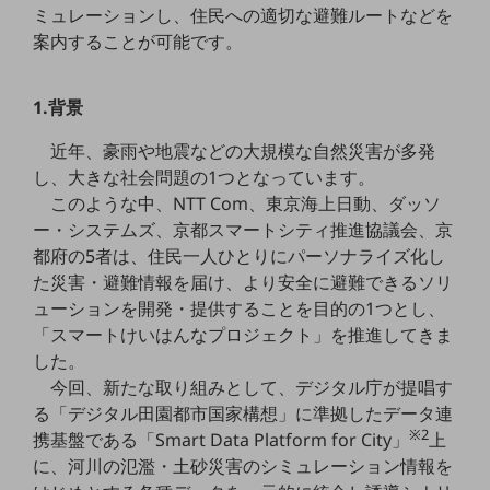
ミュレーションし、住民への適切な避難ルートなどを
5G
案内することが可能です。
IoT
AI
1.背景
データ利活用
近年、豪雨や地震などの大規模な自然災害が多発
し、大きな社会問題の1つとなっています。
運用管理
このような中、NTT Com、東京海上日動、ダッソ
業務支援・マーケティング
ー・システムズ、京都スマートシティ推進協議会、京
都府の5者は、住民一人ひとりにパーソナライズ化し
災害対策・BCP
課題・ニーズで探す
た災害・避難情報を届け、より安全に避難できるソリ
課題・ニーズで探すTOP
ューションを開発・提供することを目的の1つとし、
「スマートけいはんなプロジェクト」を推進してきま
コミュニケーション・情報共有
した。
マーケティング
今回、新たな取り組みとして、デジタル庁が提唱す
る「デジタル田園都市国家構想」に準拠したデータ連
業務効率化
※2
携基盤である「Smart Data Platform for City」
上
に、河川の氾濫・土砂災害のシミュレーション情報を
災害対策