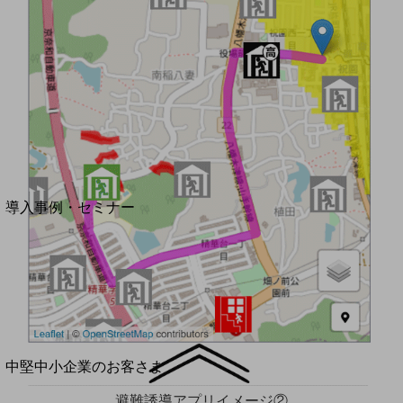
セキュリティ
運用保守・故障紛失サポート
回線・ネットワーク
お手続き
別ウィンドウで開きます
サービスをご利用中のお客さま
導入事例・セミナー
導入事例TOP
最新の導入事例や注目の導入事例をご紹介します
セミナー
開催・出展する各種セミナー、イベント情報をご紹介します
別ウィンドウで開きます
中堅中小企業のお客さま
NTTドコモビジネスウォッチ
避難誘導アプリイメージ②