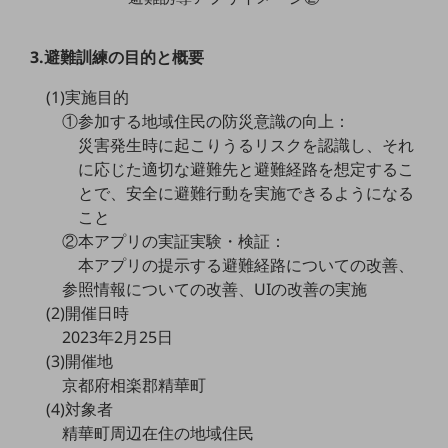
ビジネスお役立ち情報
旬な話題やお役立ち資料などDXの課題を
3.避難訓練の目的と概要
解決するヒントをお届けする記事サイト
新着記事
(1)実施目的
お役立ち資料ダウンロード
トレンド記事特集
①参加する地域住民の防災意識の向上：
IT用語集
災害発生時に起こりうるリスクを認識し、それ
中堅中小企業向け
に応じた適切な避難先と避難経路を想定するこ
サービス・ソリューション
とで、安全に避難行動を実施できるようになる
課題やニーズに合ったサービスをご紹介し、
こと
中堅中小企業のビジネスをサポート！
②本アプリの実証実験・検証：
お悩みから見つける
本アプリの提示する避難経路についての改善、
お悩みから見つけるTOP
参照情報についての改善、UIの改善の実施
ネットワーク
(2)開催日時
2023年2月25日
モバイル・音声
(3)開催地
バックオフィス
京都府相楽郡精華町
(4)対象者
リモート・ハイブリッドワーク
精華町周辺在住の地域住民