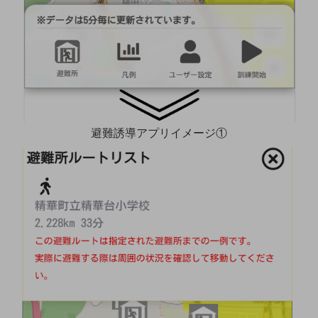
通信モジュール製品
衛星携帯電話
IOT完了済みメーカーブランド製品
料金
料金TOP
避難誘導アプリイメージ①
ドコモBiz データ無制限 ドコモ MAX ドコモ mini ドコモBiz かけ放題
ケータイプラン
5Gデータプラス
データプラス
IoT向け回線料金
home5Gプラン
モバイルサービス
端末の一元管理