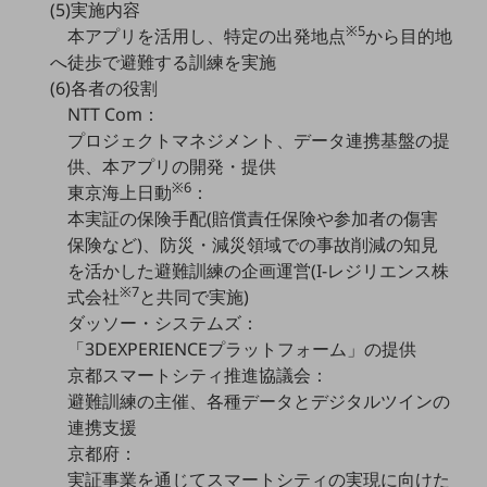
(5)実施内容
セキュリティ
※5
本アプリを活用し、特定の出発地点
から目的地
その他のお悩みはこちら
へ徒歩で避難する訓練を実施
業界から見つける
(6)各者の役割
業界から見つけるTOP
NTT Com：
製造業
プロジェクトマネジメント、データ連携基盤の提
供、本アプリの開発・提供
小売・卸売業
※6
東京海上日動
：
運輸業
本実証の保険手配(賠償責任保険や参加者の傷害
保険など)、防災・減災領域での事故削減の知見
建設業
を活かした避難訓練の企画運営(I-レジリエンス株
※7
式会社
と共同で実施)
地域産業
ダッソー・システムズ：
その他の業界はこちら
「3DEXPERIENCEプラットフォーム」の提供
ゲーム感覚で見つける
京都スマートシティ推進協議会：
ビジネスお悩み診断
NTTドコモビジネス
避難訓練の主催、各種データとデジタルツインの
オンラインショップ
連携支援
京都府：
モバイル・ICTサービスをオンラインで
実証事業を通じてスマートシティの実現に向けた
相談・申し込みができるバーチャルショップ