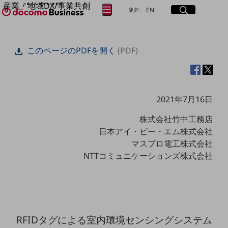
産業・地域DX/事業共創
サイト内検索
開く
日本語
English
メニュー
開く
JP
EN
OPEN HUB for Plural Futures
自律・分散・協調型社会の実現を目指し、
フリーワードを入力して探す
「社会可能性」を探究・実装する事業共創エコシステムです。
このページのPDFを開く
(PDF)
OPEN HUB for Plural Futuresとは
イベント/ウェビナー
検索する
記事コンテンツ
プレイヤー(カタリスト/パートナー企業)
事例
2021年7月16日
Smart World
フリーワードでNTTドコモビジネスの
取り組みを検索
株式会社竹中工務店
産業・地域DXプラットフォーマーとして
企業と地域が持続成長する社会を目指します
日本アイ・ビー・エム株式会社
Smart City
マスプロ電工株式会社
Smart Education
NTTコミュニケーションズ株式会社
Smart Healthcare
Smart Industry
Smart Mobility
Smart Worksite
生成AI(Generative AI)
地域の取り組み
RFIDタグによる室内環境センシングシステム
地域社会を支える皆さまと地域課題の解決や