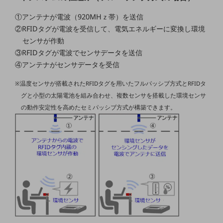
①アンテナが電波（920MHｚ帯）を送信
通信モジュール製品
②RFIDタグが電波を受信して、電気エネルギーに変換し環境
衛星携帯電話
センサが作動
③RFIDタグが電波でセンサデータを送信
IOT完了済みメーカーブランド製品
料金
④アンテナがセンサデータを受信
料金TOP
※温度センサが搭載されたRFIDタグを用いたフルパッシブ方式とRFIDタ
ドコモBiz データ無制限 ドコモ MAX ドコモ mini ドコモBiz かけ放題
グと小型の太陽電池を組み合わせ、複数センサを搭載した環境センサ
の動作安定性を高めたセミパッシブ方式が構築できます。
ケータイプラン
5Gデータプラス
データプラス
IoT向け回線料金
home5Gプラン
モバイルサービス
端末の一元管理