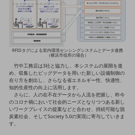
職場環境整備
地域共創・地方創生
セキュリティ対策
遠隔監視
顧客体験（CX）改善
RFIDタグによる室内環境センシングシステムとデータ連携
（横浜市役所の場合）
自動化・省電化
竹中工務店は3社と協力し、本システムの展開を進
人材不足解消
め、収集したビッグデータを用いた新しい設備制御の
業種・業態で探す
在り方を創出し、さらなる省エネルギー性、快適性、
業種・業態で探すTOP
知的生産性の向上に活用します。
さらに、人の在不在データから人流を把握し、昨今
自治体
のコロナ禍において社会的ニーズとなりつつある新し
一次産業
いワークプレイスの提案などと合わせ、持続可能な脱
炭素社会、そしてSociety 5.0の実現に寄与していきま
医療・介護
す。
観光