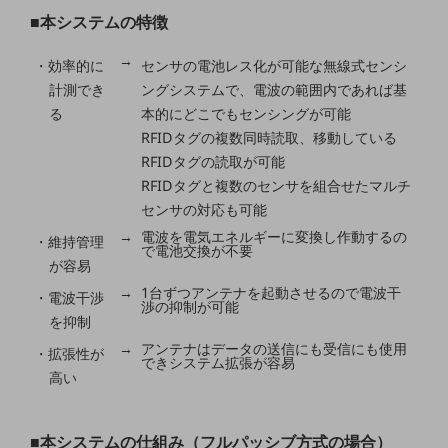
教育
■本システムの特徴
モビリティ
→
・効率的に
センサの電池レス化が可能な無線式センシ
製造・建設業
計測でき
ングシステムで、電波の範囲内であれば基
る
本的にどこでもセンシングが可能
小売業
RFIDタグの複数同時読取、移動している
キーワードで探す
RFIDタグの読取が可能
モバイルTOP
RFIDタグと複数のセンサを組合せたマルチ
法人向けスマホ・携帯に関する、
センサの対応も可能
おすすめの機種、料金やサービスをご紹介
→
電波を電気エネルギーに変換し作動するの
製品
・維持管理
で電池交換が不要
製品TOP
が容易
→
1台ずつアンテナを起動させるので電波干
・電波干渉
ビジネス向けスマートフォン
渉の抑制が可能
を抑制
タフネススマートフォン
→
アンテナはデータの送信にも受信にも使用
・拡張性が
できシステム拡張が容易
データ通信製品
高い
ドコモケータイ
■本システムの仕組み（フルパッシブ方式の場合）
5G対応ホームルーター