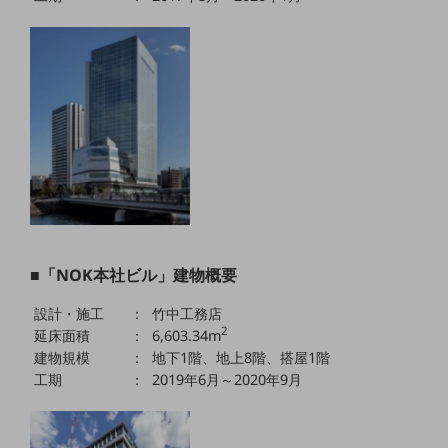
ビジネスお役立ち情報
旬な話題やお役立ち資料などDXの課題を
解決するヒントをお届けする記事サイト
新着記事
お役立ち資料ダウンロード
トレンド記事特集
IT用語集
中堅中小企業向け
サービス・ソリューション
課題やニーズに合ったサービスをご紹介し、
中堅中小企業のビジネスをサポート！
お悩みから見つける
お悩みから見つけるTOP
■「NOK本社ビル」建物概要
ネットワーク
設計・施工
：
竹中工務店
2
延床面積
：
6,603.34m
モバイル・音声
建物規模
：
地下1階、地上8階、搭屋1階
工期
：
2019年6月～2020年9月
バックオフィス
リモート・ハイブリッドワーク