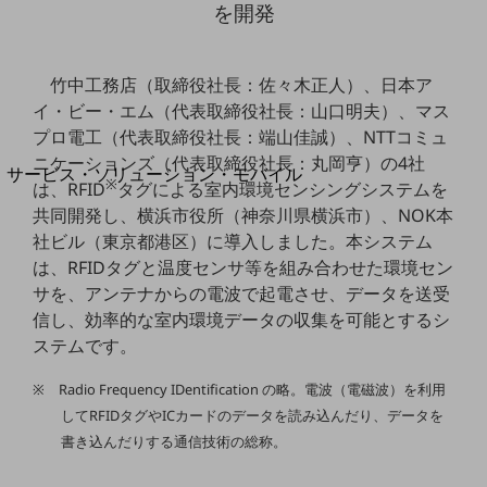
を開発
地域経済のさらなる活性化に取り組みます
自治体・地域社会との共創
LGPF(Local Government Platform)
竹中工務店（取締役社長：佐々木正人）、日本ア
イ・ビー・エム（代表取締役社長：山口明夫）、マス
別ウィンドウで開きます
プロ電工（代表取締役社長：端山佳誠）、NTTコミュ
ニケーションズ（代表取締役社長：丸岡亨）の4社
サービス・ソリューション・モバイル
※
は、RFID
タグによる室内環境センシングシステムを
サービス・ソリューションTOP
共同開発し、横浜市役所（神奈川県横浜市）、NOK本
DXに関する課題を解決する
社ビル（東京都港区）に導入しました。本システム
サービス・ソリューションをご紹介
は、RFIDタグと温度センサ等を組み合わせた環境セン
カテゴリーで探す
サを、アンテナからの電波で起電させ、データを送受
カテゴリーで探すTOP
信し、効率的な室内環境データの収集を可能とするシ
ネットワーク・モバイル
ステムです。
クラウド・データセンター
※ Radio Frequency IDentification の略。電波（電磁波）を利用
してRFIDタグやICカードのデータを読み込んだり、データを
電話・映像コミュニケーション
書き込んだりする通信技術の総称。
セキュリティ