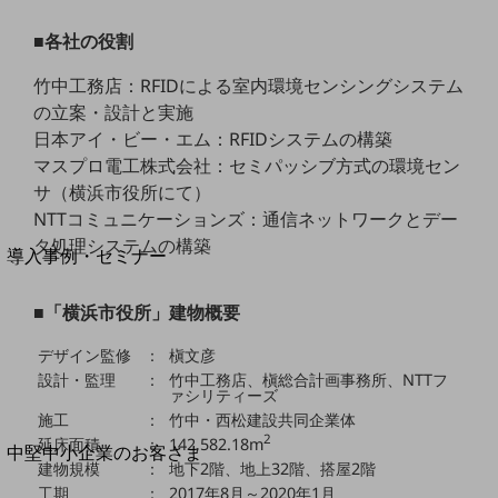
セキュリティ
■各社の役割
運用保守・故障紛失サポート
回線・ネットワーク
竹中工務店：RFIDによる室内環境センシングシステム
お手続き
の立案・設計と実施
日本アイ・ビー・エム：RFIDシステムの構築
マスプロ電工株式会社：セミパッシブ方式の環境セン
サ（横浜市役所にて）
NTTコミュニケーションズ：通信ネットワークとデー
別ウィンドウで開きます
サービスをご利用中のお客さま
タ処理システムの構築
導入事例・セミナー
導入事例TOP
■「横浜市役所」建物概要
最新の導入事例や注目の導入事例をご紹介します
セミナー
デザイン監修
：
槇文彦
設計・監理
：
竹中工務店、槇総合計画事務所、NTTフ
開催・出展する各種セミナー、イベント情報をご紹介します
ァシリティーズ
施工
：
竹中・西松建設共同企業体
2
延床面積
：
142,582.18m
別ウィンドウで開きます
中堅中小企業のお客さま
建物規模
：
地下2階、地上32階、搭屋2階
NTTドコモビジネスウォッチ
工期
：
2017年8月～2020年1月