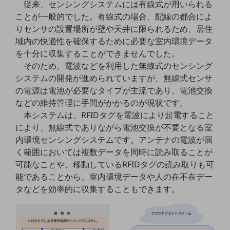
従来、センシングシステムには有線式が用いられる
5G
ことが一般的でした。有線式の場合、配線の都合によ
IoT
りセンサの設置場所が壁や天井に限られるため、居住
域内の快適性を確保するために必要な室内環境データ
AI
を十分に収集することができませんでした。
データ利活用
そのため、電波などを利用した無線式のセンシング
システムの開発が進められていますが、無線式センサ
運用管理
の電源は電池が必要なタイプが主流であり、電池交換
などの維持管理に手間がかかるのが現状です。
業務支援・マーケティング
本システムは、RFIDタグを電波により起電すること
災害対策・BCP
により、無線式でありながら電池交換が不要となる室
課題・ニーズで探す
内環境センシングシステムです。アンテナの電波が届
課題・ニーズで探すTOP
く範囲においては複数データを同時に読み取ることが
コミュニケーション・情報共有
可能なことや、移動しているRFIDタグの読み取りも可
能であることから、室内環境データや人の在不在デー
マーケティング
タなどを効率的に収集することもできます。
業務効率化
災害対策