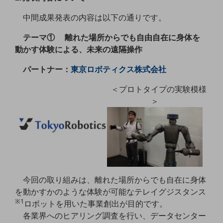
5G
中間成果発表の内容は以下の通りです。
IoT
テーマ① 離れた場所からでも自由自在に身体を
AI
動かす体験による、未来の遠隔操作
データ利活用
パートナー：
東京ロボティクス株式会社
運用管理
＜プロトタイプの実験模様
業務支援・マーケティング
＞
災害対策・BCP
課題・ニーズで探す
課題・ニーズで探すTOP
コミュニケーション・情報共有
マーケティング
今回の取り組みは、離れた場所からでも自在に身体
を動かすかのような体験が可能なテレイグジスタンス
業務効率化
※1
ロボットを用いた事業創出が目的です。
災害対策
各業界へのヒアリング調査を行い、データセンター