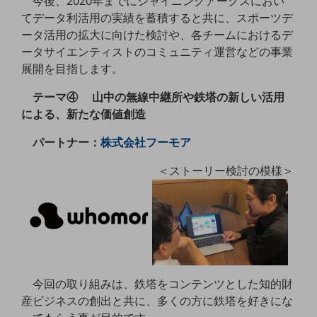
今後、2020年までにシャイニングアークスにおい
セキュリティ
てデータ利活用の実績を蓄積すると共に、スポーツデ
その他のお悩みはこちら
ータ活用の拡大に向けた検討や、各チームにおけるデ
業界から見つける
ータサイエンティストのコミュニティ運営などの事業
業界から見つけるTOP
展開を目指します。
製造業
テーマ④ 山中の無線中継所や鉄塔の新しい活用
による、新たな価値創造
小売・卸売業
運輸業
パートナー：
株式会社フーモア
建設業
＜ストーリー検討の模様＞
地域産業
その他の業界はこちら
ゲーム感覚で見つける
ビジネスお悩み診断
NTTドコモビジネス
オンラインショップ
今回の取り組みは、鉄塔をコンテンツとした知的財
産ビジネスの創出と共に、多くの方に鉄塔を好きにな
モバイル・ICTサービスをオンラインで
相談・申し込みができるバーチャルショップ