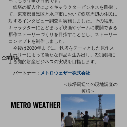
ってもらう事が目的です。
法人向けモバイルトップ
鉄塔の擬人化によるキャラクタービジネスを目指し
はじめての方へ
て、東京都目黒区と水戸市において鉄塔周辺の住民に
サービス・商品を探す
新規会員登録/ログインはこちら
対するインタビュー調査を実施しました。その結果、
100回線以上のお問い合わせ・お見積りはこちら
キャラクターにとどまらず映画やゲームに展開できる
原作ストーリーづくりを目指すこととし、ストーリー
コンセプトを制作しました。
今後は2020年までに、鉄塔をテーマとした原作ス
トーリーによって新たな作品を生み出し、2次展開に
別ウィンドウで開きます
企業情報
よる知的財産ビジネスの実現を目指します。
企業情報TOP
会社案内
パートナー：
メトロウェザー株式会社
会社案内TOP
＜鉄塔周辺での現地調査の
組織
模様＞
沿革
社長からのご挨拶
事業拠点