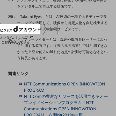
協賛
をデジタル上で再現する技術です。
NTTドコモグループ
※6：「Takumi Eyes」とは、AI技術の一種であるディープラ
ーニングを活用して、映像から特定人物を自動検出する
ことができるAI人物検索サービスです。
ログイン
オンラインショップ
※7：ドップラーライダーとは、風速や風向をレーザーによっ
ご契約中のお客さま
て計測する装置です。従来の風向風速計では計測できな
かった上空や前方の離れた地点の計測が可能となるとい
サービス別サポート情報
う特長があります。
関連リンク
ご契約中サービスの一元管理
NTT Communications OPEN INNOVATION
PROGRAM
NTT Comの豊富なリソースを活用できるオー
プンイノベーションプログラム「NTT
Web明細(ビリングステーション)
Communications OPEN INNOVATION
PROGRAM」を開始(2019年1月)