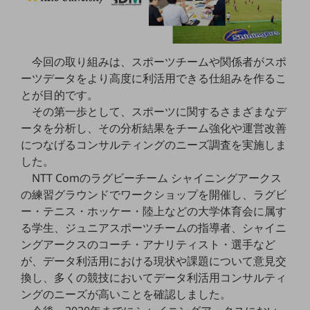
ビジネスお役立ち情報
旬な話題やお役立ち資料などDXの課題を
解決するヒントをお届けする記事サイト
新着記事
今回の取り組みは、スポーツチームや関係者がスポ
お役立ち資料ダウンロード
ーツデータをより高度に利活用できる仕組みを作るこ
トレンド記事特集
IT用語集
とが目的です。
中堅中小企業向け
その第一歩として、スポーツに関するさまざまなデ
サービス・ソリューション
ータを分析し、その分析結果をチーム強化や運営改善
につなげるコンサルティングのニーズ調査を実施しま
課題やニーズに合ったサービスをご紹介し、
した。
中堅中小企業のビジネスをサポート！
お悩みから見つける
NTT Comのラグビーチーム シャイニングアークス
お悩みから見つけるTOP
の練習グラウンドでワークショップを開催し、ラグビ
ー・テニス・ホッケー・陸上などの大学体育会に属す
ネットワーク
る学生、ジュニアスポーツチームの指導者、シャイニ
モバイル・音声
ングアークスのコーチ・アナリティスト・選手など
が、データ利活用における現状や課題について意見交
バックオフィス
換し、多くの競技においてデータ利活用コンサルティ
リモート・ハイブリッドワーク
ングのニーズが高いことを確認しました。