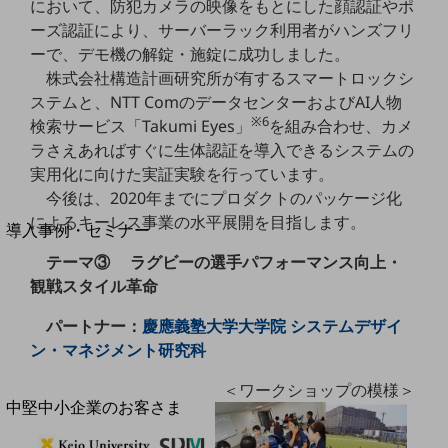
セキュリティ
において、防犯カメラの映像をもとにした顔認証やポ
ーズ認証により、サーバーラック利用者がハンズフリ
運用保守・故障紛失サポート
ーで、デモ機の解錠・施錠に成功しました。
回線・ネットワーク
株式会社構造計画研究所が有するスマートロックシ
お手続き
ステムと、NTT ComのデータセンターおよびAI人物
※6
検索サービス「Takumi Eyes」
を組み合わせ、カメ
ラさえあればすぐに生体認証を導入できるシステムの
実用化に向けた実証実験を行っています。
今後は、2020年までにプロダクトのパッケージ化
別ウィンドウで開きます
サービスをご利用中のお客さま
によるキーレス事業の水平展開を目指します。
導入事例・セミナー
導入事例TOP
テーマ③ ラグビーの選手パフォーマンス向上・
観戦スタイル革命
最新の導入事例や注目の導入事例をご紹介します
セミナー
パートナー：
慶應義塾大学大学院 システムデザイ
開催・出展する各種セミナー、イベント情報をご紹介します
ン・マネジメント研究科
＜ワークショップの模様＞
別ウィンドウで開きます
中堅中小企業のお客さま
NTTドコモビジネスウォッチ