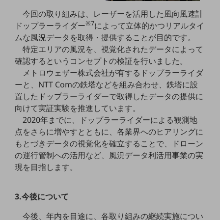
グループ会社
今回の取り組みは、レーザーを活用した風向風速計
会社案内パンフレット
※7
ドップラーライダー
によって立体的かつリアルタイ
ニュースルーム
ムな風況データを取得・提供することが目的です。
ニュースルームTOP
特定エリアの風況を、視覚化されたデータによって
ニュースリリース
確認するというコンセプトの検証を行いました。
メトロウェザー株式会社が有するドップラーライダ
地域からの発表
ーと、NTT Comの鉄塔などを組み合わせ、鉄塔に設
置したドップラーライダーで取得したデータの提供に
重要なお知らせ
向けて実証実験を推進しています。
お知らせ
2020年までに、ドップラーライダーによる観測地
点をさらに増やすとともに、各業界へのヒアリングに
社外からの評価実績
サステナビリティ
もとづきデータの視覚化を確立することで、ドローン
サステナビリティTOP
の運行管制への活用など、風況データ利活用事業の実
現を目指します。
NTTドコモビジネスグループのサステナビリティ
サステナビリティ基本方針
3.今後について
サステナビリティレポート
今後、年内を目途に、各取り組みの継続実施につい