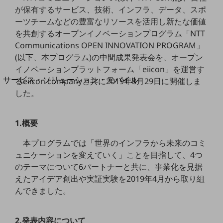
地域経済のさらなる活性化に取り組みます
が保有するサービス、技術、インフラ、データ、スポ
自治体・地域社会との共創
ーツチームなどの豊富なリソースを活用し新たな価値
LGPF(Local Government Platform)
を共創するオープンイノベーションプログラム「NTT
Communications OPEN INNOVATION PROGRAM」
別ウィンドウで開きます
(以下、本プログラム)の中間成果発表会を、オープン
イノベーションプラットフォーム「eiicon」を運営す
サービス・ソリューション・モバイル
るeiicon companyと共に2019年8月29日に開催しま
サービス・ソリューションTOP
した。
DXに関する課題を解決する
サービス・ソリューションをご紹介
1.概要
カテゴリーで探す
カテゴリーで探すTOP
本プログラムでは「世界のインフラから未来のコミ
ュニケーションを変えていく」ことを目指して、4つ
ネットワーク・モバイル
のテーマについて6パートナーと共に、事業化を見据
クラウド・データセンター
えたアイデア創出や実証実験を2019年4月から取り組
んできました。
電話・映像コミュニケーション
セキュリティ
2.発表内容について