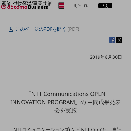
産業・地域DX/事業共創
サイト内検索
開く
日本語
English
メニュー
開く
JP
EN
OPEN HUB for Plural Futures
自律・分散・協調型社会の実現を目指し、
フリーワードを入力して探す
「社会可能性」を探究・実装する事業共創エコシステムです。
このページのPDFを開く
(PDF)
OPEN HUB for Plural Futuresとは
イベント/ウェビナー
検索する
記事コンテンツ
プレイヤー(カタリスト/パートナー企業)
事例
2019年8月30日
Smart World
フリーワードでNTTドコモビジネスの
取り組みを検索
産業・地域DXプラットフォーマーとして
企業と地域が持続成長する社会を目指します
Smart City
Smart Education
Smart Healthcare
「NTT Communications OPEN
Smart Industry
Smart Mobility
INNOVATION PROGRAM」の 中間成果発表
Smart Worksite
会を実施
生成AI(Generative AI)
地域の取り組み
地域社会を支える皆さまと地域課題の解決や
NTTコミュニケーションズ(以下 NTT Com)は、自社