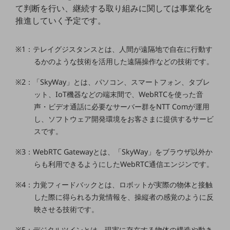
ダイバーシティ
て判断を行い、継続する取り組みに関しては事業化を
経営情報
推進していく予定です。
経営情報TOP
業績
※1：テレイグジスタンスとは、人間が遠隔地で自在に行動す
るかのような技術を活用した遠隔操作などの技術です。
決算公告
※2：「SkyWay」とは、パソコン、スマートフォン、タブレ
電子公告
ット、IoT機器などの端末間で、WebRTCを使った音
基礎的電気通信役務損益明細表
声・ビデオ通話に必要なサーバー群をNTT Comが運用
採用情報
し、ソフトウェア開発環境をお客さまに提供するサービ
採用情報TOP
スです。
新卒採用
※3：WebRTC Gatewayとは、「SkyWay」をブラウザ以外か
経験者採用
らも利用できるようにしたWebRTC通信エンジンです。
障がい者採用
※4：力覚フィードバックとは、ロボットが実際の物体と接触
した際に得られる力覚情報を、操縦者の感覚のように反
人材育成制度
映させる技術です。
広告・協賛
広告
※5：デジタルツインとは、現実に存在する物体の構造や動き