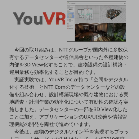
教育
モビリティ
製造・建設業
小売業
キーワードで探す
今回の取り組みは、NTTグループが国内外に多数保
モバイルTOP
有するデータセンターや通信局舎といった各種建物の
法人向けスマホ・携帯に関する、
内部を3D View化することで、建物設備の設計構築・
おすすめの機種、料金やサービスをご紹介
運用業務を効率化することが目的です。
製品
実証実験では、YouVR Inc.が持つ「空間をデジタル
製品TOP
化する技術」とNTT Comのデータセンターなどの設
ビジネス向けスマートフォン
備を組み合わせ、設計構築現場や既存建物における実
地調査・計測作業の効率化について有効性の確認を実
タフネススマートフォン
施しました。データセンターの一部を3D View化した
データ通信製品
ことに加え、アプリケーションのUX/UI改善や情報管
理機能の開発を両社で進めています。
ドコモケータイ
※5
今後は、建物のデジタルツイン
を実現するプラッ
5G対応ホームルーター