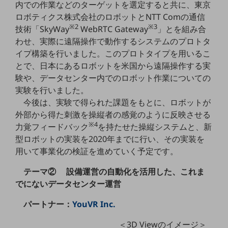
内での作業などのターゲットを選定すると共に、東京
職場環境整備
ロボティクス株式会社のロボットとNTT Comの通信
地域共創・地方創生
※2
※3
技術「SkyWay
WebRTC Gateway
」とを組み合
わせ、実際に遠隔操作で動作するシステムのプロトタ
セキュリティ対策
イプ構築を行いました。このプロトタイプを用いるこ
遠隔監視
とで、日本にあるロボットを米国から遠隔操作する実
験や、データセンター内でのロボット作業についての
顧客体験（CX）改善
実験を行いました。
今後は、実験で得られた課題をもとに、ロボットが
自動化・省電化
外部から得た刺激を操縦者の感覚のように反映させる
人材不足解消
※4
力覚フィードバック
を持たせた操縦システムと、新
業種・業態で探す
型ロボットの実装を2020年までに行い、その実装を
業種・業態で探すTOP
用いて事業化の検証を進めていく予定です。
自治体
テーマ② 設備運営の自動化を活用した、これま
一次産業
でにないデータセンター運営
医療・介護
パートナー：
YouVR Inc.
観光
＜3D Viewのイメージ＞