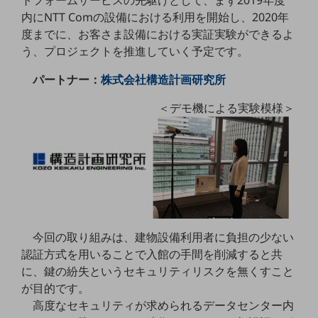
トフォームサービスの先駆けとして、まず2019年度
内にNTT Comの設備における利用を開始し、2020年
通信モジュール製品
度までに、お客さま設備における実証実験ができるよ
う、プロジェクトを推進していく予定です。
衛星携帯電話
IOT完了済みメーカーブランド製品
パートナー：
株式会社構造計画研究所
料金
料金TOP
＜デモ機による実験模様＞
ドコモBiz データ無制限 ドコモ MAX ドコモ mini ドコモBiz かけ放題
ケータイプラン
5Gデータプラス
データプラス
今回の取り組みは、建物設備利用者に負担の少ない
IoT向け回線料金
認証方式を用いることで入館の手間を削減すると共
home5Gプラン
に、鍵の紛失というセキュリティリスクを無くすこと
モバイルサービス
が目的です。
端末の一元管理
高度なセキュリティが求められるデータセンター内