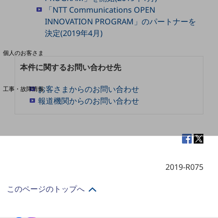
「NTT Communications OPEN
INNOVATION PROGRAM」のパートナーを
料金分析(ご利用料金管理サービス)
決定(2019年4月)
Web明細(My docomo)
個人のお客さま
NTTドコモ
本件に関するお問い合わせ先
OCNなど
お客さまからのお問い合わせ
工事・故障情報
お客さまサポートサイト
報道機関からのお問い合わせ
SDPFナレッジセンター
NTTドコモ 通信障害情報
2019-R075
このページのトップへ