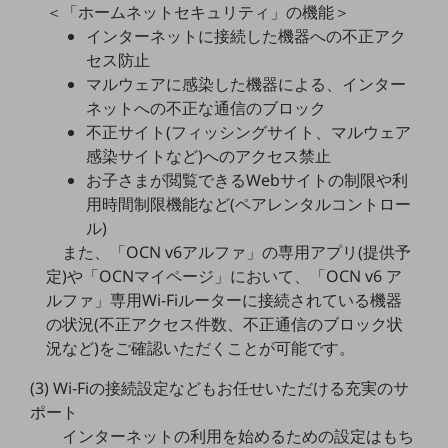
＜「ホームネットセキュリティ」の機能＞
教育
インターネットに接続した機器への不正アク
モビリティ
セス防止
マルウェアに感染した機器による、インター
製造・建設業
ネットへの不正な通信のブロック
小売業
不正サイト(フィッシングサイト、マルウェア
キーワードで探す
感染サイトなど)へのアクセス禁止
モバイルTOP
お子さまが閲覧できるWebサイトの制限や利
法人向けスマホ・携帯に関する、
用時間制限機能など(ペアレンタルコントロー
おすすめの機種、料金やサービスをご紹介
ル)
製品
また、「OCN v6アルファ」の専用アプリ(提供予
製品TOP
定)や「OCNマイページ」において、「OCN v6 ア
ビジネス向けスマートフォン
ルファ」専用Wi-Fiルーターに接続されている機器
の状況(不正アクセス件数、不正通信のブロック状
タフネススマートフォン
況など)をご確認いただくことが可能です。
データ通信製品
(3) Wi-Fiの接続設定などもお任せいただける充実のサ
ドコモケータイ
ポート
インターネットの利用を始めるための設定はもち
5G対応ホームルーター