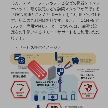
ろん、スマートフォンやテレビなどの機器をインタ
ーネットに繋ぐ設定などを訪問スタッフが代行する
通信モジュール製品
「OCN開通とことんサポート」をご利用いただけま
衛星携帯電話
す。初回のご利用は無料です。また、「OCN v6 ア
ルファ」専用Wi-Fiルーターについては、遠隔で設
IOT完了済みメーカーブランド製品
料金
定をお手伝いするリモートサポートもご利用いただ
料金TOP
けます。
ドコモBiz データ無制限 ドコモ MAX ドコモ mini ドコモBiz かけ放題
＜サービス提供イメージ＞
ケータイプラン
5Gデータプラス
データプラス
IoT向け回線料金
home5Gプラン
モバイルサービス
端末の一元管理