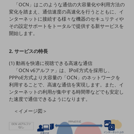
「OCN」はこのような通信の大容量化や利用方法の
5G
変化を踏まえ、通信速度の高速化を行うとともに、イ
IoT
ンターネットに接続する様々な機器のセキュリティや
その設定サポートをトータルで提供する新サービスを
AI
開始します。
データ利活用
運用管理
2. サービスの特長
業務支援・マーケティング
(1) 動画を快適に視聴できる高速な通信
「OCN v6アルファ」は、IPoE方式を採用し、
災害対策・BCP
課題・ニーズで探す
PPPoE方式より大容量の「OCN」のネットワークを
課題・ニーズで探すTOP
利用することで、高速な通信を実現します。また、イ
ンターネットの利用が集中する時間帯などでも安定し
コミュニケーション・情報共有
た速度で通信できるようになります。
マーケティング
＜イメージ図＞
業務効率化
災害対策