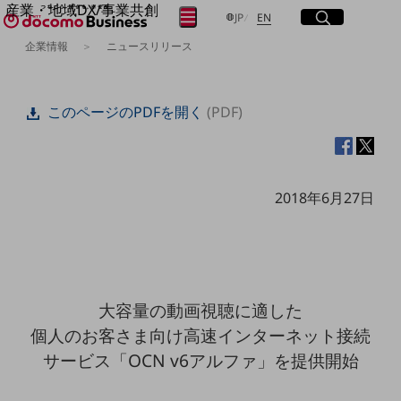
産業・地域DX/事業共創
サイト内検索
開く
日本語
English
メニュー
開く
JP
EN
OPEN HUB for Plural Futures
企業情報
ニュースリリース
自律・分散・協調型社会の実現を目指し、
フリーワードを入力して探す
「社会可能性」を探究・実装する事業共創エコシステムです。
OPEN HUB for Plural Futuresとは
このページのPDFを開く
(PDF)
イベント/ウェビナー
検索する
記事コンテンツ
プレイヤー(カタリスト/パートナー企業)
事例
Smart World
フリーワードでNTTドコモビジネスの
2018年6月27日
取り組みを検索
産業・地域DXプラットフォーマーとして
企業と地域が持続成長する社会を目指します
Smart City
Smart Education
Smart Healthcare
Smart Industry
大容量の動画視聴に適した
Smart Mobility
Smart Worksite
個人のお客さま向け高速インターネット接続
生成AI(Generative AI)
サービス「OCN v6アルファ」を提供開始
地域の取り組み
地域社会を支える皆さまと地域課題の解決や