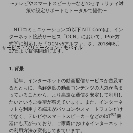
地域経済のさらなる活性化に取り組みます
〜テレビやスマートスピーカーなどのセキュリティ対
自治体・地域社会との共創
策や設定サポートもトータルで提供〜
LGPF(Local Government Platform)
NTTコミュニケーションズ(以下 NTT Com)は、イン
別ウィンドウで開きます
ターネット接続サービス「OCN」において、IPoE方
※1
式
に対応した「OCN v6アルファ」を、2018年6月
サービス・ソリューション・モバイル
27日より提供開始します。
サービス・ソリューションTOP
DXに関する課題を解決する
1. 背景
サービス・ソリューションをご紹介
カテゴリーで探す
近年、インターネットの動画配信サービスが普及す
カテゴリーで探すTOP
るとともに、高解像度の動画コンテンツの人気が高ま
ネットワーク・モバイル
っていることから、より高速な通信を安定して利用し
たいというご要望が増えています。また、インターネ
クラウド・データセンター
ットを利用する端末がパソコンやスマートフォンだけ
※2
電話・映像コミュニケーション
でなく、テレビやスマートスピーカーなどのIoT
機
器にも広がっており、ご家庭におけるインターネット
セキュリティ
の利用方法が変化してきています。