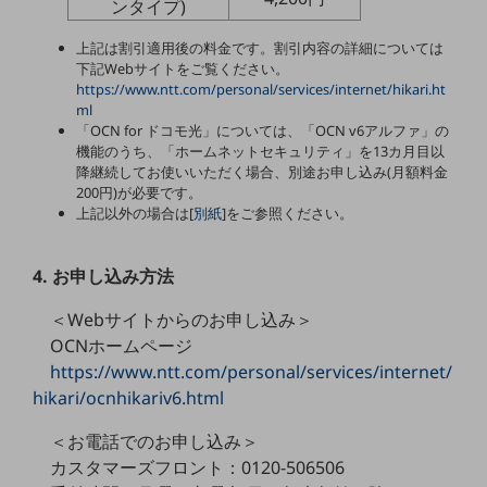
ンタイプ)
ビジネスお役立ち情報
旬な話題やお役立ち資料などDXの課題を
上記は割引適用後の料金です。割引内容の詳細については
解決するヒントをお届けする記事サイト
下記Webサイトをご覧ください。
新着記事
https://www.ntt.com/personal/services/internet/hikari.ht
お役立ち資料ダウンロード
ml
トレンド記事特集
「OCN for ドコモ光」については、「OCN v6アルファ」の
IT用語集
機能のうち、「ホームネットセキュリティ」を13カ月目以
中堅中小企業向け
降継続してお使いいただく場合、別途お申し込み(月額料金
サービス・ソリューション
200円)が必要です。
上記以外の場合は[
別紙
]をご参照ください。
課題やニーズに合ったサービスをご紹介し、
中堅中小企業のビジネスをサポート！
お悩みから見つける
4. お申し込み方法
お悩みから見つけるTOP
＜Webサイトからのお申し込み＞
ネットワーク
OCNホームページ
https://www.ntt.com/personal/services/internet/
モバイル・音声
hikari/ocnhikariv6.html
バックオフィス
＜お電話でのお申し込み＞
リモート・ハイブリッドワーク
カスタマーズフロント：0120-506506