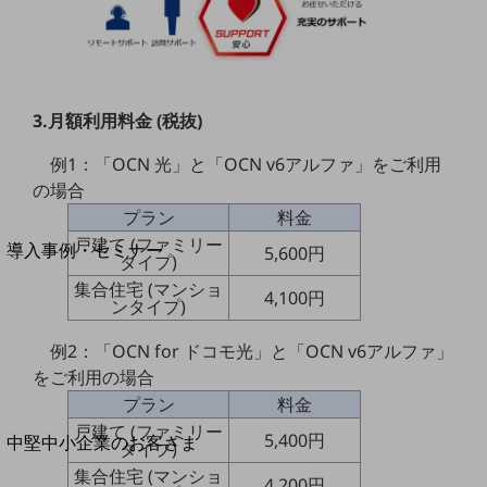
セキュリティ
運用保守・故障紛失サポート
回線・ネットワーク
お手続き
3.月額利用料金 (税抜)
例1：「OCN 光」と「OCN v6アルファ」をご利用
の場合
プラン
料金
別ウィンドウで開きます
サービスをご利用中のお客さま
戸建て (ファミリー
導入事例・セミナー
5,600円
タイプ)
導入事例TOP
集合住宅 (マンショ
4,100円
ンタイプ)
最新の導入事例や注目の導入事例をご紹介します
セミナー
例2：「OCN for ドコモ光」と「OCN v6アルファ」
開催・出展する各種セミナー、イベント情報をご紹介します
をご利用の場合
プラン
料金
戸建て (ファミリー
別ウィンドウで開きます
5,400円
中堅中小企業のお客さま
タイプ)
NTTドコモビジネスウォッチ
集合住宅 (マンショ
4,200円