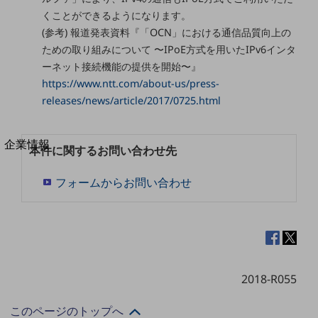
法人向けモバイルトップ
くことができるようになります。
はじめての方へ
(参考) 報道発表資料『「OCN」における通信品質向上の
サービス・商品を探す
ための取り組みについて 〜IPoE方式を用いたIPv6インタ
新規会員登録/ログインはこちら
100回線以上のお問い合わせ・お見積りはこちら
ーネット接続機能の提供を開始〜』
https://www.ntt.com/about-us/press-
releases/news/article/2017/0725.html
別ウィンドウで開きます
企業情報
本件に関するお問い合わせ先
企業情報TOP
会社案内
フォームからお問い合わせ
会社案内TOP
組織
沿革
社長からのご挨拶
2018-R055
事業拠点
このページのトップへ