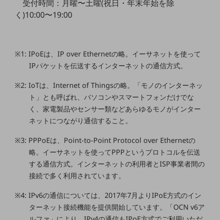
受付時間：月曜〜土曜(祝日・年末年始を除
セキュリティ
く)10:00〜19:00
その他のお悩みはこちら
業界から見つける
業界から見つけるTOP
※1: IPoEは、IP over Ethernetの略。イーサネットを使って
製造業
IPパケットを伝送するインターネットの通信方式。
小売・卸売業
※2: IoTは、Internet of Thingsの略。「モノのインターネッ
ト」とも呼ばれ、パソコンやスマートフォンだけでな
運輸業
く、家電製品やセンサー類などあらゆるモノがインター
建設業
ネットにつながり通信すること。
地域産業
※3: PPPoEは、Point-to-Point Protocol over Ethernetの
略。イーサネットを使ってPPPというプロトコルを伝送
その他の業界はこちら
ゲーム感覚で見つける
する通信方式。インターネットの利用者とISP事業者間の
ビジネスお悩み診断
接続で多く利用されています。
NTTドコモビジネス
オンラインショップ
※4: IPv6の通信については、2017年7月よりIPoE方式のイン
ターネット接続機能を提供開始しています。「OCN v6ア
モバイル・ICTサービスをオンラインで
ルファ」により、IPv4の通信もIPoE方式でご利用いただ
相談・申し込みができるバーチャルショップ