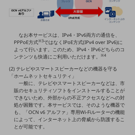
職場環境整備
地域共創・地方創生
セキュリティ対策
なお本サービスは、IPv4・IPv6両方の通信を、
遠隔監視
※3
PPPoE方式
ではなくIPoE方式(IPv4 over IPv6)に
よって行います。このため、IPv4・IPv6どちらのコ
顧客体験（CX）改善
※4
ンテンツも快適にご利用いただけます。
自動化・省電化
(2) テレビやスマートスピーカーなどの機器を守る
人材不足解消
「ホームネットセキュリティ」
業種・業態で探す
一般に、テレビやスマートスピーカーなどは、市
業種・業態で探すTOP
販のセキュリティソフトをインストールすることが
自治体
できないため、外部からの不正アクセスなどへの対
処が困難です。本サービスでは、そのような機器で
一次産業
も、「OCN v6 アルファ」専用Wi-Fiルーターの機能
医療・介護
によって、インターネット上の脅威から防護するこ
とが可能です。
観光