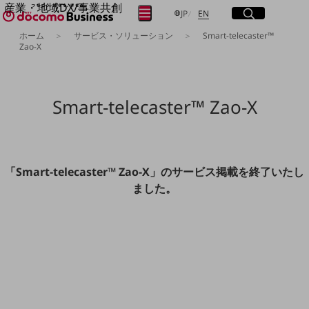
産業・地域DX/事業共創
サイト内検索
開く
日本語
English
メニュー
開く
JP
EN
OPEN HUB for Plural Futures
ホーム
サービス・ソリューション
Smart-telecaster™
自律・分散・協調型社会の実現を目指し、
Zao-X
フリーワードを入力して探す
「社会可能性」を探究・実装する事業共創エコシステムです。
OPEN HUB for Plural Futuresとは
イベント/ウェビナー
検索する
記事コンテンツ
Smart-telecaster™ Zao-X
プレイヤー(カタリスト/パートナー企業)
事例
Smart World
フリーワードでNTTドコモビジネスの
取り組みを検索
産業・地域DXプラットフォーマーとして
「Smart-telecaster™ Zao-X」のサービス掲載を終了いたし
企業と地域が持続成長する社会を目指します
ました。
Smart City
Smart Education
Smart Healthcare
Smart Industry
Smart Mobility
Smart Worksite
生成AI(Generative AI)
地域の取り組み
地域社会を支える皆さまと地域課題の解決や