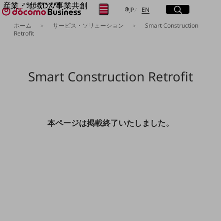
産業・地域DX/事業共創
サイト内検索
開く
日本語
English
メニュー
開く
JP
EN
OPEN HUB for Plural Futures
ホーム
サービス・ソリューション
Smart Construction
自律・分散・協調型社会の実現を目指し、
Retrofit
フリーワードを入力して探す
「社会可能性」を探究・実装する事業共創エコシステムです。
OPEN HUB for Plural Futuresとは
イベント/ウェビナー
検索する
記事コンテンツ
Smart Construction Retrofit
プレイヤー(カタリスト/パートナー企業)
事例
Smart World
フリーワードでNTTドコモビジネスの
取り組みを検索
産業・地域DXプラットフォーマーとして
本ページは掲載終了いたしました。
企業と地域が持続成長する社会を目指します
Smart City
Smart Education
Smart Healthcare
Smart Industry
Smart Mobility
Smart Worksite
生成AI(Generative AI)
地域の取り組み
地域社会を支える皆さまと地域課題の解決や