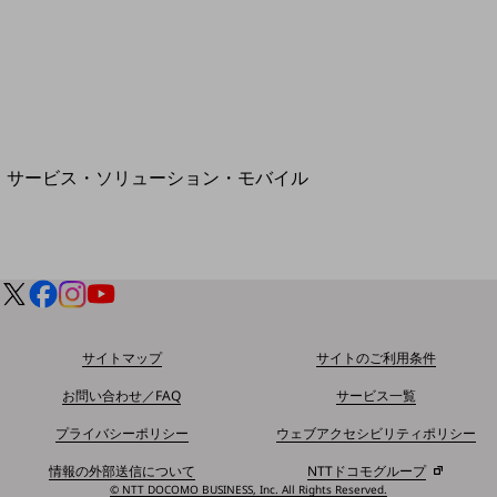
地域経済のさらなる活性化に取り組みます
自治体・地域社会との共創
LGPF(Local Government Platform)
別ウィンドウで開きます
サービス・ソリューション・モバイル
サービス・ソリューションTOP
DXに関する課題を解決する
サービス・ソリューションをご紹介
カテゴリーで探す
カテゴリーで探すTOP
ネットワーク・モバイル
サイトマップ
サイトのご利用条件
クラウド・データセンター
お問い合わせ／FAQ
サービス一覧
電話・映像コミュニケーション
プライバシーポリシー
ウェブアクセシビリティポリシー
セキュリティ
情報の外部送信について
NTTドコモグループ
© NTT DOCOMO BUSINESS, Inc. All Rights Reserved.