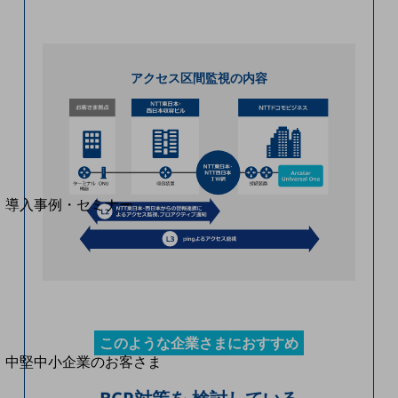
セキュリティ
運用保守・故障紛失サポート
回線・ネットワーク
アクセス区間監視の内容
お手続き
別ウィンドウで開きます
サービスをご利用中のお客さま
導入事例・セミナー
導入事例TOP
最新の導入事例や注目の導入事例をご紹介します
セミナー
開催・出展する各種セミナー、イベント情報をご紹介します
このような企業さまにおすすめ
別ウィンドウで開きます
中堅中小企業のお客さま
NTTドコモビジネスウォッチ