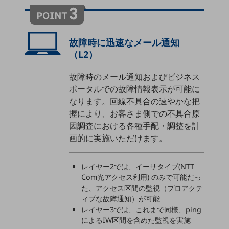
通信モジュール製品
衛星携帯電話
故障時に迅速なメール通知
（L2）
IOT完了済みメーカーブランド製品
料金
故障時のメール通知およびビジネス
料金TOP
ポータルでの故障情報表示が可能に
ドコモBiz データ無制限 ドコモ MAX ドコモ mini ドコモBiz かけ放題
なります。回線不具合の速やかな把
握により、お客さま側での不具合原
ケータイプラン
因調査における各種手配・調整を計
5Gデータプラス
画的に実施いただけます。
データプラス
レイヤー2では、イーサタイプ(NTT
IoT向け回線料金
Com光アクセス利用) のみで可能だっ
た、アクセス区間の監視（プロアクテ
home5Gプラン
ィブな故障通知）が可能
モバイルサービス
レイヤー3では、これまで同様、ping
端末の一元管理
によるIW区間を含めた監視を実施