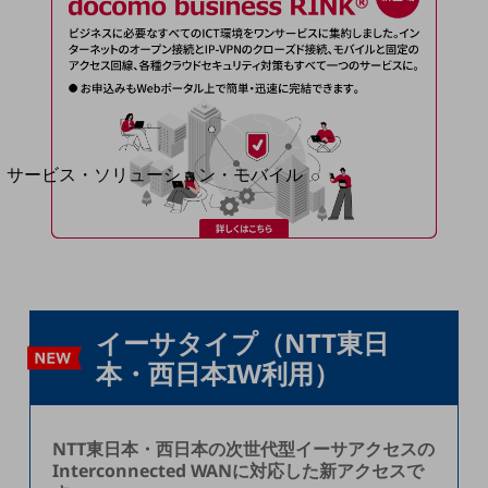
地域経済のさらなる活性化に取り組みます
自治体・地域社会との共創
LGPF(Local Government Platform)
別ウィンドウで開きます
サービス・ソリューション・モバイル
サービス・ソリューションTOP
DXに関する課題を解決する
サービス・ソリューションをご紹介
カテゴリーで探す
カテゴリーで探すTOP
イーサタイプ（NTT東⽇
ネットワーク・モバイル
本・⻄⽇本IW利用）
クラウド・データセンター
電話・映像コミュニケーション
NTT東⽇本・⻄⽇本の次世代型イーサアクセスの
セキュリティ
Interconnected WANに対応した新アクセスで