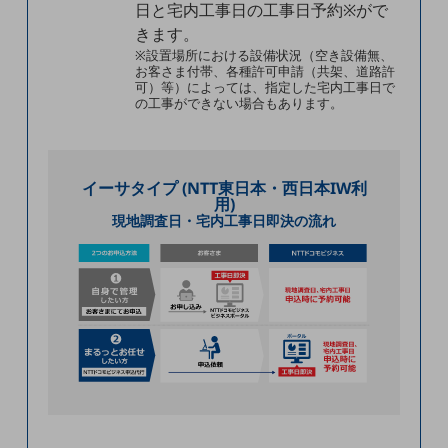
日と宅内工事日の工事日予約※がで
教育
きます。
モビリティ
※設置場所における設備状況（空き設備無、
お客さま付帯、各種許可申請（共架、道路許
可）等）によっては、指定した宅内工事日で
製造・建設業
の工事ができない場合もあります。
小売業
キーワードで探す
モバイルTOP
イーサタイプ (NTT東日本・西日本IW利
法人向けスマホ・携帯に関する、
用)
おすすめの機種、料金やサービスをご紹介
現地調査日・宅内工事日即決の流れ
製品
製品TOP
ビジネス向けスマートフォン
タフネススマートフォン
データ通信製品
ドコモケータイ
5G対応ホームルーター