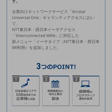
す。
5G
企業向けネットワークサービス「Arcstar
IoT
Universal One」ギャランティアクセスにおい
AI
て、
NTT東日本・西日本イーサアクセス
データ利活用
「Interconnected WAN」に対応した
運用管理
新メニュー「イーサタイプ（NTT東日本・西日本
IW利用）を追加しました。
業務支援・マーケティング
災害対策・BCP
課題・ニーズで探す
課題・ニーズで探すTOP
コミュニケーション・情報共有
マーケティング
業務効率化
災害対策