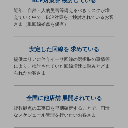
BCP対策を
検討している
ビジネスお役立ち情報
近年、自然・人的災害等備えるべきリスクが増
旬な話題やお役立ち資料などDXの課題を
えていく中で、BCP対策をご検討されているお客
解決するヒントをお届けする記事サイト
新着記事
さま（単回線拠点を保有）
お役立ち資料ダウンロード
トレンド記事特集
IT用語集
中堅中小企業向け
安定した回線を
求めている
サービス・ソリューション
提供エリアに伴うイーサ回線の選択肢の事情等
課題やニーズに合ったサービスをご紹介し、
により、検討されていた回線増速に踏みとどま
中堅中小企業のビジネスをサポート！
お悩みから見つける
られたお客さま
お悩みから見つけるTOP
ネットワーク
全国に他店舗
展開されている
モバイル・音声
複数拠点の工事日を早期確定することで、円滑
バックオフィス
なスケジュール管理を行いたいお客さま
リモート・ハイブリッドワーク