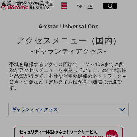
産業・地域DX/事業共創
サイト内検索
開く
日本語
English
メニュー
開く
JP
EN
OPEN HUB for Plural Futures
自律・分散・協調型社会の実現を目指し、
Arcstar Universal One
「社会可能性」を探究・実装する事業共創エコシステムです。
フリーワードを入力して探す
OPEN HUB for Plural Futuresとは
アクセスメニュー（国内）
イベント/ウェビナー
記事コンテンツ
検索する
プレイヤー(カタリスト/パートナー企業)
-ギャランティアクセス-
事例
Smart World
帯域を確保するアクセス回線で、1M～10Gまでの多
フリーワードでNTTドコモビジネスの
彩なアクセスメニューを用意しています。高い信頼性
取り組みを検索
産業・地域DXプラットフォーマーとして
と品質が特長で、本社など重要拠点のネットワークや
企業と地域が持続成長する社会を目指します
音声・映像などリアルタイム性が高い通信に最適で
Smart City
す。
Smart Education
Smart Healthcare
Smart Industry
Smart Mobility
Smart Worksite
生成AI(Generative AI)
地域の取り組み
地域社会を支える皆さまと地域課題の解決や