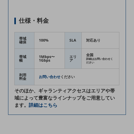
セキュリティ
その他のお悩みはこちら
仕様・料金
業界から見つける
業界から見つけるTOP
製造業
帯域
100%
SLA
対応あり
確保
小売・卸売業
全国
帯域
1Mbps〜
エリ
運輸業
詳細はお問い合わせく
幅
1Gbps
ア
ださい
建設業
利用
お問い合わせ
ください
料金
地域産業
そのほか、ギャランティアクセスはエリアや帯
その他の業界はこちら
域によって豊富なラインナップをご用意してい
ゲーム感覚で見つける
ビジネスお悩み診断
ます。
詳細はこちら
NTTドコモビジネス
オンラインショップ
モバイル・ICTサービスをオンラインで
相談・申し込みができるバーチャルショップ