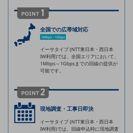
職場環境整備
地域共創・地方創生
セキュリティ対策
全国での広帯域対応
遠隔監視
1Mbps～1Gbps
顧客体験（CX）改善
イーサタイプ (NTT東日本・西日本
IW利用)では、全国エリアにおいて、
自動化・省電化
1Mbps～1Gbpsまでの回線の提供が
人材不足解消
可能です。
業種・業態で探す
業種・業態で探すTOP
自治体
一次産業
現地調査・工事日即決
医療・介護
イーサタイプ (NTT東日本・西日本
観光
IW利用)では、回線申込時に現地調査