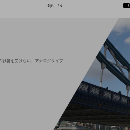
サ
開
日本語
English
JP
EN
検索する
の影響を受けない、アナログタイプ