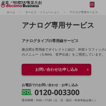
産業・地域DX/事業共創
メニュー
開く
OPEN HUB for Plural Futures
ホーム
サービス・ソリューション
アナログ専用サービス
自律・分散・協調型社会の実現を目指し、
フリーワードを入力して探す
「社会可能性」を探究・実装する事業共創エコシステムです。
アナログ専用サービス
OPEN HUB for Plural Futuresとは
イベント/ウェビナー
記事コンテンツ
プレイヤー(カタリスト/パートナー企業)
アナログタイプの専用線サービス
事例
Smart World
拠点間を専用線でダイレクトに結び、外部トラフィック
フリーワードでNTTドコモビジネスの
取り組みを検索
のメニュー（3.4kHz、音声伝送）をご用意しています。
産業・地域DXプラットフォーマーとして
企業と地域が持続成長する社会を目指します
Smart City
Smart Education
お問い合わせ/お申し込み
Smart Healthcare
Smart Industry
Smart Mobility
お電話でのお問い合わせ・お申し込み
Smart Worksite
0120-003300
生成AI(Generative AI)
地域の取り組み
受付時間：9:00～17:00（土・日・祝日・年末年始を除く）
地域社会を支える皆さまと地域課題の解決や