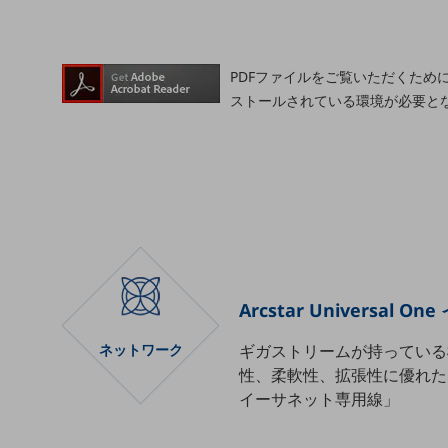
一次産業
医療・介護
観光
PDFファイルをご覧いただくためには
ストールされている環境が必要と
教育
モビリティ
製造・建設業
小売業
キーワードで探す
モバイルTOP
法人向けスマホ・携帯に関する、
Arcstar Universal
おすすめの機種、料金やサービスをご紹介
製品
ネットワーク
ギガストリームが持っている
製品TOP
性、柔軟性、拡張性に優れた「Arcs
ビジネス向けスマートフォン
イーサネット専用線」
タフネススマートフォン