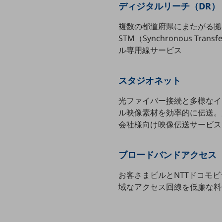
ディジタルリーチ（DR）
データ通信製品
複数の都道府県にまたがる拠
ドコモケータイ
STM（Synchronous Tra
5G対応ホームルーター
ル専用線サービス
通信モジュール製品
スタジオネット
衛星携帯電話
光ファイバー接続と多様なイ
IOT完了済みメーカーブランド製品
ル映像素材を効率的に伝送。
料金
料金TOP
会社様向け映像伝送サービス
ドコモBiz データ無制限 ドコモ MAX ドコモ mini ドコモBiz かけ放題
ブロードバンドアクセス
ケータイプラン
お客さまビルとNTTドコモ
5Gデータプラス
域なアクセス回線を低廉な料
データプラス
IoT向け回線料金