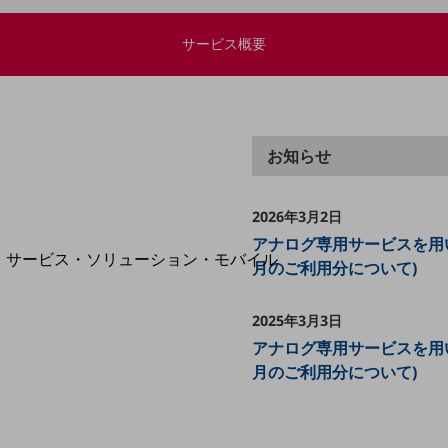
地域経済のさらなる活性化に取り組みます
自治体・地域社会との共創
サービス概要
LGPF(Local Government Platform)
別ウィンドウで開きます
お知らせ
2026年3月2日
アナログ専用サービスを用い
サービス・ソリューション・モバイル
月のご利用分について)
サービス・ソリューションTOP
DXに関する課題を解決する
2025年3月3日
サービス・ソリューションをご紹介
アナログ専用サービスを用い
カテゴリーで探す
月のご利用分について)
カテゴリーで探すTOP
ネットワーク・モバイル