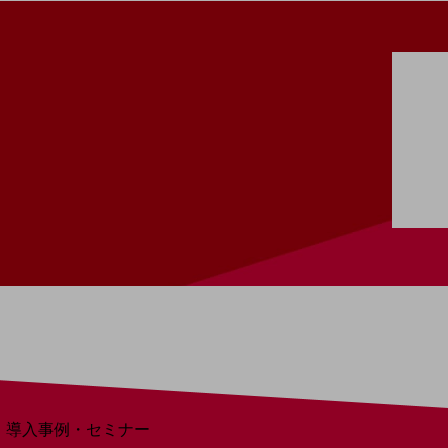
home5Gプラン
モバイルサービス
端末の一元管理
セキュリティ
運用保守・故障紛失サポート
回線・ネットワーク
お手続き
別ウィンドウで開きます
サービスをご利用中のお客さま
導入事例・セミナー