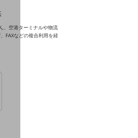
供
ん、空港ターミナルや物流
※
、FAXなどの複合利用を経