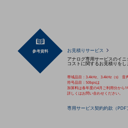
マーケティング
業務効率化
災害対策
職場環境整備
地域共創・地方創生
お見積りサービス
参考資料
セキュリティ対策
アナログ専用サービスのイニ
コストに関するお見積りをし
遠隔監視
顧客体験（CX）改善
帯域品目：3.4kHz、3.4kHz（s)
符号品目：50bpsは
自動化・省電化
加算料は各年度の4月ご利用分から
詳しくはお問い合わせください。
人材不足解消
業種・業態で探す
業種・業態で探すTOP
専用サービス契約約款（PDF
自治体