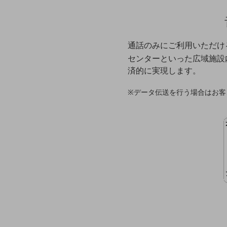
クラウド・データセンター
電話・映像コミュニケーション
セキュリティ
通話のみにご利用いただけ
5G
センターといった広域施設内
済的に実現します。
IoT
※データ伝送を行う場合はお客
AI
データ利活用
運用管理
業務支援・マーケティング
災害対策・BCP
課題・ニーズで探す
課題・ニーズで探すTOP
コミュニケーション・情報共有