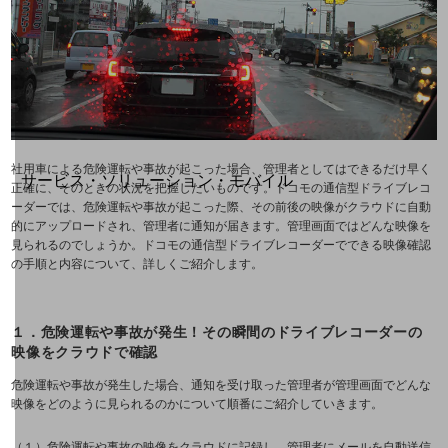
地域社会を支える皆さまと地域課題の解決や
地域経済のさらなる活性化に取り組みます
自治体・地域社会との共創
LGPF(Local Government Platform)
別ウィンドウで開きます
社用車による危険運転や事故が起こった場合、管理者としてはできるだけ早く
サービス・ソリューション・モバイル
正確に、そのときの状況を把握したいものです。ドコモの通信型ドライブレコ
サービス・ソリューションTOP
ーダーでは、危険運転や事故が起こった際、その前後の映像がクラウドに自動
的にアップロードされ、管理者に通知が届きます。管理画面ではどんな映像を
DXに関する課題を解決する
見られるのでしょうか。ドコモの通信型ドライブレコーダーでできる映像確認
サービス・ソリューションをご紹介
の手順と内容について、詳しくご紹介します。
カテゴリーで探す
カテゴリーで探すTOP
１．危険運転や事故が発生！その瞬間のドライブレコーダーの
ネットワーク・モバイル
映像をクラウドで確認
クラウド・データセンター
危険運転や事故が発生した場合、通知を受け取った管理者が管理画面でどんな
映像をどのように見られるのかについて順番にご紹介していきます。
電話・映像コミュニケーション
（１）危険運転や事故の映像をクラウドに記録し、管理者にメールを自動送信