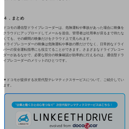
新着記事
お役立ち資料ダウンロード
トレンド記事特集
４．まとめ
IT用語集
中堅中小企業向け
ドコモの通信型ドライブレコーダーは、危険運転や事故があった場合に映像を
サービス・ソリューション
クラウドにアップロードしてメールを送信。管理者は社用車が戻るまで待たな
くても、その瞬間の映像だけをクラウド上で見られます。
課題やニーズに合ったサービスをご紹介し、
ドライブレコーダーの映像は危険運転や事故の際だけでなく、日常的なドライ
中堅中小企業のビジネスをサポート！
バーの安全運転指導にも役立てることができます。さまざまなドライブレコー
お悩みから見つける
ダーがあるなかで、必要な部分の映像確認が効率的に行えるのは、通信型ドラ
イブレコーダーのメリットのひとつです。
お悩みから見つけるTOP
ネットワーク
▼ドコモが提供する次世代型テレマティクスサービスについて、ご紹介してい
ます。
モバイル・音声
バックオフィス
リモート・ハイブリッドワーク
セキュリティ