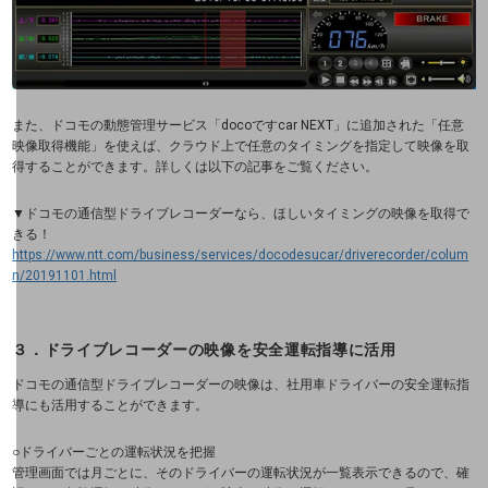
ドコモBiz データ無制限 ドコモ MAX ドコモ mini ドコモBiz かけ放題
ケータイプラン
また、ドコモの動態管理サービス「docoですcar NEXT」に追加された「任意
5Gデータプラス
映像取得機能」を使えば、クラウド上で任意のタイミングを指定して映像を取
得することができます。詳しくは以下の記事をご覧ください。
データプラス
▼ドコモの通信型ドライブレコーダーなら、ほしいタイミングの映像を取得で
IoT向け回線料金
きる！
https://www.ntt.com/business/services/docodesucar/driverecorder/colum
n/20191101.html
home5Gプラン
モバイルサービス
端末の一元管理
３．ドライブレコーダーの映像を安全運転指導に活用
セキュリティ
ドコモの通信型ドライブレコーダーの映像は、社用車ドライバーの安全運転指
導にも活用することができます。
運用保守・故障紛失サポート
○
ドライバーごとの運転状況を把握
回線・ネットワーク
管理画面では月ごとに、そのドライバーの運転状況が一覧表示できるので、確