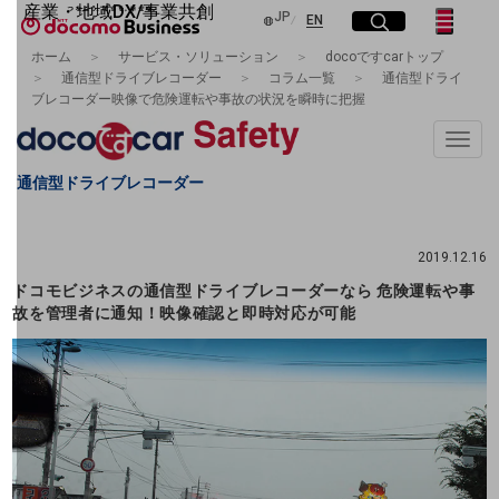
産業・地域DX/事業共創
日本語
JP
English
サイト内検索
開く
メニュー
開く
EN
OPEN HUB for Plural Futures
ホーム
サービス・ソリューション
docoですcarトップ
自律・分散・協調型社会の実現を目指し、
通信型ドライブレコーダー
コラム一覧
通信型ドライ
フリーワードを入力して探す
「社会可能性」を探究・実装する事業共創エコシステムです。
ブレコーダー映像で危険運転や事故の状況を瞬時に把握
OPEN HUB for Plural Futuresとは
イベント/ウェビナー
Toggle
検索する
記事コンテンツ
naviga
プレイヤー(カタリスト/パートナー企業)
通信型ドライブレコーダー
事例
Smart World
フリーワードでNTTドコモビジネスの
取り組みを検索
2019.12.16
産業・地域DXプラットフォーマーとして
ドコモビジネスの通信型ドライブレコーダーなら 危険運転や事
企業と地域が持続成長する社会を目指します
Smart City
故を管理者に通知！映像確認と即時対応が可能
Smart Education
Smart Healthcare
Smart Industry
Smart Mobility
Smart Worksite
生成AI(Generative AI)
地域の取り組み