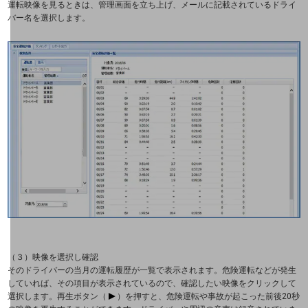
運転映像を見るときは、管理画面を立ち上げ、メールに記載されているドライ
マーケティング
バー名を選択します。
業務効率化
災害対策
職場環境整備
地域共創・地方創生
セキュリティ対策
遠隔監視
顧客体験（CX）改善
自動化・省電化
（３）映像を選択し確認
そのドライバーの当月の運転履歴が一覧で表示されます。危険運転などが発生
人材不足解消
していれば、その項目が表示されているので、確認したい映像をクリックして
業種・業態で探す
選択します。再生ボタン（
）を押すと、危険運転や事故が起こった前後20秒