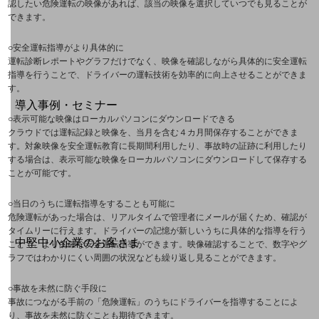
お手続き
認したい危険運転の映像があれば、該当の映像を選択していつでも見ることが
できます。
○
安全運転指導がより具体的に
運転診断レポートやグラフだけでなく、映像を確認しながら具体的に安全運転
指導を行うことで、ドライバーの運転技術を効率的に向上させることができま
別ウィンドウで開きます
サービスをご利用中のお客さま
す。
導入事例・セミナー
○
表示可能な映像はローカルパソコンにダウンロードできる
導入事例TOP
クラウドでは運転記録と映像を、当月を含む４カ月間保存することができま
最新の導入事例や注目の導入事例をご紹介します
す。対象映像を安全運転教育に長期間利用したり、事故時の証跡に利用したり
する場合は、表示可能な映像をローカルパソコンにダウンロードして保存する
セミナー
ことが可能です。
開催・出展する各種セミナー、イベント情報をご紹介します
○
当日のうちに運転指導をすることも可能に
危険運転があった場合は、リアルタイムで管理者にメールが届くため、確認が
タイムリーに行えます。ドライバーの記憶が新しいうちに具体的な指導を行う
別ウィンドウで開きます
中堅中小企業のお客さま
ことで、より的確な安全運転指導ができます。映像確認することで、数字やグ
NTTドコモビジネスウォッチ
ラフではわかりにくい周囲の状況なども繰り返し見ることができます。
ビジネスお役立ち情報
○
事故を未然に防ぐ手段に
旬な話題やお役立ち資料などDXの課題を
事故につながる手前の「危険運転」のうちにドライバーを指導することによ
解決するヒントをお届けする記事サイト
り、事故を未然に防ぐことも期待できます。