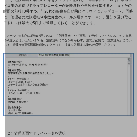
ドコモの通信型ドライブレコーダーが危険運転や事故を検知すると、まずその
セキュリティ
瞬間の前後10秒ずつ、計20秒の映像を自動的にクラウドにアップロード。同時
に、管理者に危険運転や事故発生のメールが届きます（※）。通知を受け取る
5G
アドレスは最大で5件まで登録しておくことができます。
IoT
※メールで自動的に通知が届くのは、「危険運転」や「事故」が発生したときのみです。急操
作や違反とはいえないまでも、危険運転につながりかねず、注意が必要な「注意運転」につい
ては、管理者が管理画面の操作でクラウドに映像を取得する操作が必要になります。
AI
データ利活用
運用管理
業務支援・マーケティング
災害対策・BCP
課題・ニーズで探す
課題・ニーズで探すTOP
コミュニケーション・情報共有
（２）管理画面でドライバー名を選択