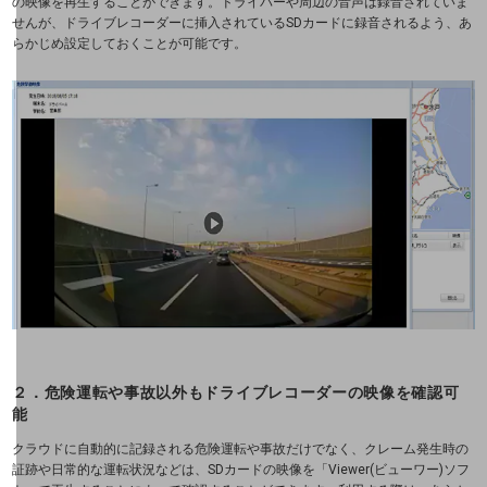
の映像を再生することができます。ドライバーや周辺の音声は録音されていま
業種・業態で探すTOP
せんが、ドライブレコーダーに挿入されているSDカードに録音されるよう、あ
らかじめ設定しておくことが可能です。
自治体
一次産業
医療・介護
観光
教育
モビリティ
製造・建設業
小売業
２．危険運転や事故以外もドライブレコーダーの映像を確認可
キーワードで探す
能
モバイルTOP
クラウドに自動的に記録される危険運転や事故だけでなく、クレーム発生時の
証跡や日常的な運転状況などは、SDカードの映像を「Viewer(ビューワー)ソフ
法人向けスマホ・携帯に関する、