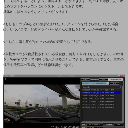
ト」で再生することによって確認することができます。利用する際は、あらか
おすすめの機種、料金やサービスをご紹介
じめソフトをパソコンにインストールしておきます。
製品
具体的には次のようなメリットがあります。
製品TOP
○
もしもトラブルなどに巻き込まれたり、クレームを付けられたりした場合
ビジネス向けスマートフォン
に、いつどこで、どのドライバーがどんな運転をしていたかを確認できる。
タフネススマートフォン
○
こちらに落ち度がなかった場合の証拠として利用できる。
データ通信製品
○
車載カメラが2台搭載されている場合は、前方＋車内（もしくは後方）の映像
を、Viewerソフトで同時に表示させることができる。前方だけでなく、車内の
ドコモケータイ
様子や後続車の運転などの映像確認ができる。
5G対応ホームルーター
通信モジュール製品
衛星携帯電話
IOT完了済みメーカーブランド製品
料金
料金TOP