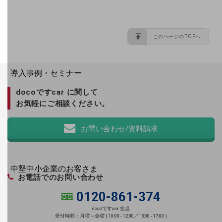
お手続き
このページのTOPへ
別ウィンドウで開きます
サービスをご利用中のお客さま
導入事例・セミナー
導入事例TOP
docoですcar に関して
最新の導入事例や注目の導入事例をご紹介します
お気軽にご相談ください。
セミナー
お問い合わせ/資料請求
開催・出展する各種セミナー、イベント情報をご紹介します
別ウィンドウで開きます
中堅中小企業のお客さま
お電話でのお問い合わせ
NTTドコモビジネスウォッチ
ビジネスお役立ち情報
0120-861-374
旬な話題やお役立ち資料などDXの課題を
docoですcar 担当
受付時間：月曜～金曜 ( 10:00 - 12:00／13:00 - 17:00 )
解決するヒントをお届けする記事サイト