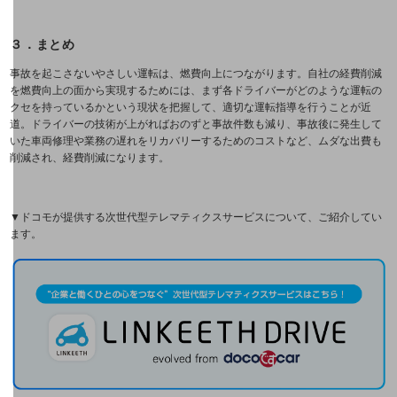
ドコモBiz データ無制限 ドコモ MAX ドコモ mini ドコモBiz かけ放題
３．まとめ
ケータイプラン
事故を起こさないやさしい運転は、燃費向上につながります。自社の経費削減
を燃費向上の面から実現するためには、まず各ドライバーがどのような運転の
クセを持っているかという現状を把握して、適切な運転指導を行うことが近
5Gデータプラス
道。ドライバーの技術が上がればおのずと事故件数も減り、事故後に発生して
いた車両修理や業務の遅れをリカバリーするためのコストなど、ムダな出費も
データプラス
削減され、経費削減になります。
IoT向け回線料金
▼ドコモが提供する次世代型テレマティクスサービスについて、ご紹介してい
home5Gプラン
ます。
モバイルサービス
端末の一元管理
セキュリティ
運用保守・故障紛失サポート
回線・ネットワーク