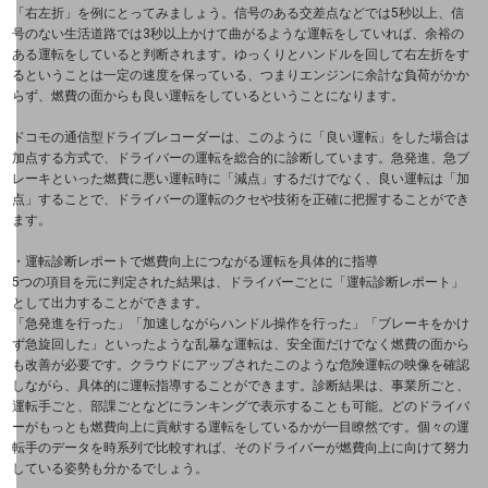
おすすめの機種、料金やサービスをご紹介
「右左折」を例にとってみましょう。信号のある交差点などでは5秒以上、信
製品
号のない生活道路では3秒以上かけて曲がるような運転をしていれば、余裕の
製品TOP
ある運転をしていると判断されます。ゆっくりとハンドルを回して右左折をす
るということは一定の速度を保っている、つまりエンジンに余計な負荷がかか
らず、燃費の面からも良い運転をしているということになります。
ビジネス向けスマートフォン
ドコモの通信型ドライブレコーダーは、このように「良い運転」をした場合は
タフネススマートフォン
加点する方式で、ドライバーの運転を総合的に診断しています。急発進、急ブ
レーキといった燃費に悪い運転時に「減点」するだけでなく、良い運転は「加
データ通信製品
点」することで、ドライバーの運転のクセや技術を正確に把握することができ
ます。
ドコモケータイ
・運転診断レポートで燃費向上につながる運転を具体的に指導
5つの項目を元に判定された結果は、ドライバーごとに「運転診断レポート」
5G対応ホームルーター
として出力することができます。
「急発進を行った」「加速しながらハンドル操作を行った」「ブレーキをかけ
通信モジュール製品
ず急旋回した」といったような乱暴な運転は、安全面だけでなく燃費の面から
も改善が必要です。クラウドにアップされたこのような危険運転の映像を確認
しながら、具体的に運転指導することができます。診断結果は、事業所ごと、
衛星携帯電話
運転手ごと、部課ごとなどにランキングで表示することも可能。どのドライバ
ーがもっとも燃費向上に貢献する運転をしているかが一目瞭然です。個々の運
IOT完了済みメーカーブランド製品
転手のデータを時系列で比較すれば、そのドライバーが燃費向上に向けて努力
料金
している姿勢も分かるでしょう。
料金TOP