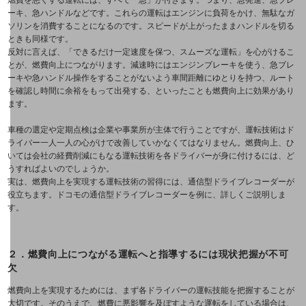
燃費を悪くする運転には、すべて「急」が付きます。つまり、急発進、急ブレ
マーケティング
ーキ、急ハンドルなどです。これらの運転はエンジンに負荷をかけ、無駄なガ
ソリンを消費することになるのです。スピードが上がったままハンドルを切る
ときも同様です。
業務効率化
反対に言えば、「できるだけ一定速度を保つ、スムーズな運転」を心がけるこ
とが、燃費向上につながります。減速時にはエンジンブレーキを使う、急ブレ
災害対策
ーキや急ハンドル操作をすることがないよう車間距離にゆとりを持つ、ルート
を確認し時間に余裕をもって出発する、といったことも燃費向上に効果があり
職場環境整備
ます。
地域共創・地方創生
車種の選定や定期点検は企業や事業所が主体で行うことですが、運転技術はド
ライバー一人一人の心がけで改善していかなくてはなりません。燃費向上、ひ
いては会社の経費削減にもなる運転技術を各ドライバーが身に付けるには、ど
セキュリティ対策
うすればよいのでしょうか。
実は、燃費向上を実現する運転技術の習得には、通信型ドライブレコーダーが
遠隔監視
役立ちます。ドコモの通信型ドライブレコーダーを例に、詳しくご説明しま
す。
顧客体験（CX）改善
自動化・省電化
２．燃費向上につながる運転へと指導するには現状把握が不可
欠
人材不足解消
燃費向上を実現するためには、まず各ドライバーの運転技能を把握することが
業種・業態で探す
大切です。そのうえで、燃費に悪影響を及ぼすような運転をしている場合は、