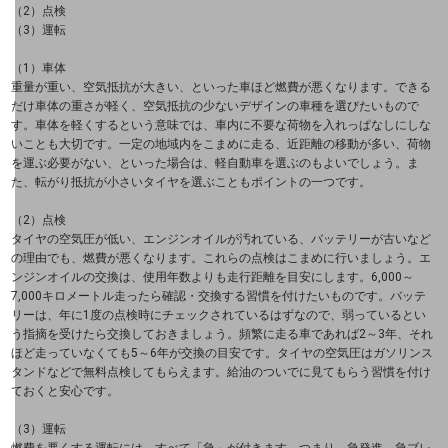
（2）点検
セキュリティ
（3）運転
（1）車体
5G
重量が重い、空気抵抗が大きい、といった車ほど燃費が悪くなります。できる
だけ車体の重さが軽く、空気抵抗の少ないデザインの車種を選びたいもので
IoT
す。車体を軽くするという意味では、車内に不要な荷物を入れっぱなしにしな
いことも大切です。一定の地域内をこまめに走る、近距離の移動が多い、荷物
AI
を運ぶ必要がない、といった場合は、軽自動車を選ぶのもよいでしょう。ま
た、転がり抵抗が小さいタイヤを選ぶこともポイントの一つです。
データ利活用
（2）点検
タイヤの空気圧が低い、エンジンオイルが汚れている、バッテリーが古いなど
運用管理
の理由でも、燃費が悪くなります。これらの点検はこまめに行いましょう。エ
ンジンオイルの交換は、使用年数よりも走行距離を目安にします。6,000～
業務支援・マーケティング
7,000キロメートル走ったら確認・交換する習慣を付けたいものです。バッテ
リーは、年に1度の点検時にチェックされているはずなので、弱っているとい
災害対策・BCP
う指摘を受けたら交換しておきましょう。頻繁に走る車であれば2～3年、それ
ほど走っていなくても5～6年が交換の目安です。タイヤの空気圧はガソリンス
課題・ニーズで探す
タンドなどで無料点検してもらえます。給油のついでに見てもらう習慣を付け
課題・ニーズで探すTOP
ておくと安心です。
コミュニケーション・情報共有
（3）運転