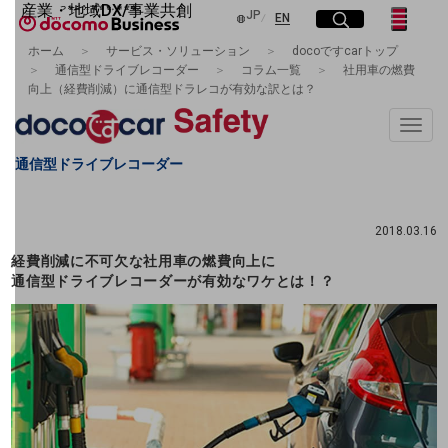
産業・地域DX/事業共創
日本語
JP
English
サイト内検索
開く
メニュー
開く
EN
OPEN HUB for Plural Futures
ホーム
サービス・ソリューション
docoですcarトップ
自律・分散・協調型社会の実現を目指し、
通信型ドライブレコーダー
コラム一覧
社用車の燃費
フリーワードを入力して探す
「社会可能性」を探究・実装する事業共創エコシステムです。
向上（経費削減）に通信型ドラレコが有効な訳とは？
OPEN HUB for Plural Futuresとは
イベント/ウェビナー
Toggle
検索する
記事コンテンツ
naviga
プレイヤー(カタリスト/パートナー企業)
通信型ドライブレコーダー
事例
Smart World
フリーワードでNTTドコモビジネスの
取り組みを検索
2018.03.16
産業・地域DXプラットフォーマーとして
経費削減に不可欠な社用車の燃費向上に
企業と地域が持続成長する社会を目指します
Smart City
通信型ドライブレコーダーが有効なワケとは！？
Smart Education
Smart Healthcare
Smart Industry
Smart Mobility
Smart Worksite
生成AI(Generative AI)
地域の取り組み