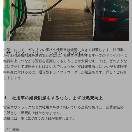
地域社会を支える皆さまと地域課題の解決や
地域経済のさらなる活性化に取り組みます
自治体・地域社会との共創
LGPF(Local Government Platform)
別ウィンドウで開きます
企業において、ガソリンの価格や使用量は経費に大きく影響します。社用車に
サービス・ソリューション・モバイル
かかわる経費削減を進めるためには、社用車を運転するすべてのドライバーに
サービス・ソリューションTOP
燃費向上につながる運転を意識してもらうことが大切です。では、どのような
点に留意して運転をすればよいのでしょうか。実は燃費向上につながる運転技
DXに関する課題を解決する
術を身に付けるのに、通信型ドライブレコーダーが役立ちます。詳しくご紹介
サービス・ソリューションをご紹介
しましょう。
カテゴリーで探す
カテゴリーで探すTOP
１．社用車の経費削減をするなら、まずは燃費向上
ネットワーク・モバイル
営業車やトラックなどの社用車を多く抱えている企業であれば、経費削減の一
手段として燃費向上は欠かせません。
クラウド・データセンター
燃費には、主に次の3つの項目が影響します。
電話・映像コミュニケーション
（1）車体