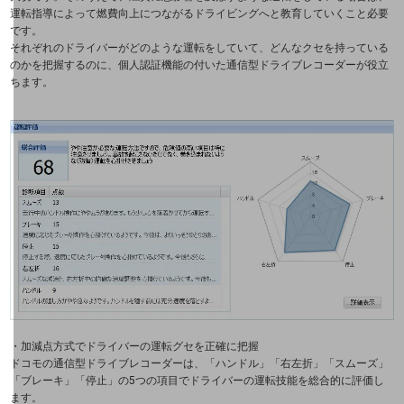
業種・業態で探すTOP
運転指導によって燃費向上につながるドライビングへと教育していくこと必要
です。
自治体
それぞれのドライバーがどのような運転をしていて、どんなクセを持っている
のかを把握するのに、個人認証機能の付いた通信型ドライブレコーダーが役立
一次産業
ちます。
医療・介護
観光
教育
モビリティ
製造・建設業
小売業
キーワードで探す
・加減点方式でドライバーの運転グセを正確に把握
モバイルTOP
ドコモの通信型ドライブレコーダーは、「ハンドル」「右左折」「スムーズ」
「ブレーキ」「停止」の5つの項目でドライバーの運転技能を総合的に評価し
法人向けスマホ・携帯に関する、
ます。