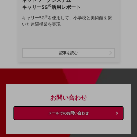
ネットワークシステム
経営情報TOP
®
キャリー5G
活用レポート
業績
®
キャリー5G
を使用して、小学校と美術館を繋
いだ遠隔授業を実現
決算公告
電子公告
基礎的電気通信役務損益明細表
記事を読む
採用情報
採用情報TOP
新卒採用
経験者採用
お問い合わせ
障がい者採用
人材育成制度
広告・協賛
メールでのお問い合わせ
広告
協賛
NTTドコモグループ