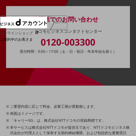
電話でのお問い合わせ
ログイン
ドコモビジネスコンタクトセンター
オンラインショップ
0120-003300
ご契約中のお客さま
受付時間：9:00～17:00（土・日・祝日・年末年始を除く）
サービス別サポート情報
ご契約中サービスの一元管理
ご要望内容に応じて料金、必要工期が変動致します。
Web明細(ビリングステーション)
画面はイメージです。
「キャリー5G」は、株式会社NTTドコモの登録商標です。
本サービスは株式会社NTTドコモが提供元であり、NTTドコモビジネス株
式会社が代理人として保有する契約締結権限、および包括的な業務受託