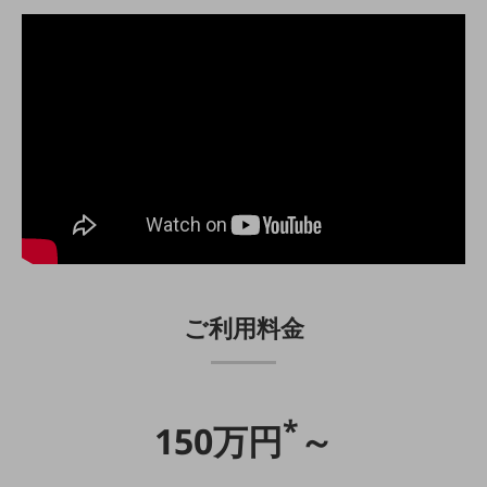
その他のお悩みはこちら
業界から見つける
業界から見つけるTOP
製造業
小売・卸売業
運輸業
建設業
地域産業
その他の業界はこちら
ご利用料金
ゲーム感覚で見つける
ビジネスお悩み診断
NTTドコモビジネス
オンラインショップ
*
150万円
～
モバイル・ICTサービスをオンラインで
相談・申し込みができるバーチャルショップ
法人向けモバイルトップ