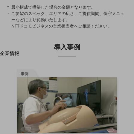
はじめての方へ
＊ 最小構成で構築した場合の金額となります。
サービス・商品を探す
ご要望のスペック、エリアの広さ、ご提供期間、保守メニュ
新規会員登録/ログインはこちら
100回線以上のお問い合わせ・お見積りはこちら
ーなどにより変動いたします。
NTTドコモビジネスの営業担当者へご相談ください。
導入事例
企業情報
別ウィンドウで開きます
企業情報TOP
会社案内
会社案内TOP
事例
組織
沿革
社長からのご挨拶
事業拠点
グループ会社