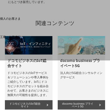
にもとづき販売しています。
料金分析(ご利用料金管理サービス)
Web明細(My docomo)
個人のお客さま
関連コンテンツ
NTTドコモ
OCNなど
工事・故障情報
お客さまサポートサイト
SDPFナレッジセンター
NTTドコモ 通信障害情報
ドコモビジネスのIoT総
docomo business プラ
合サイト
イベート5G
ドコモビジネスのIoTサービス
法人向け5G総合コンサルティン
＆ソリューションや導入事例を
グサービス
ご紹介しています。IoTにドコ
モビジネスのアセットを組み合
わせて、お客さまのビジネスに
無限大の可能性を提供します。
ドコモビジネスのIoT総合
docomo business プライ
サイト
ベート5G