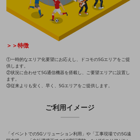
教育
モビリティ
製造・建設業
小売業
キーワードで探す
＞＞特徴
モバイルTOP
①一時的なエリア化要望にお応えし、ドコモの5Gエリアをご提
法人向けスマホ・携帯に関する、
供します。
おすすめの機種、料金やサービスをご紹介
製品
②状況に合わせて5G通信機器を搭載し、ご要望エリアに設置し
製品TOP
ます。
③従来よりも安く、早く、5Gエリアをご提供します。
ビジネス向けスマートフォン
タフネススマートフォン
ご利用イメージ
データ通信製品
ドコモケータイ
「イベントでの5Gソリューション利用」や「工事現場での5G遠
5G対応ホームルーター