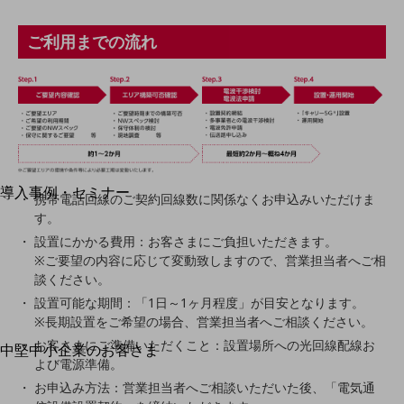
運用保守・故障紛失サポート
ご利用までの流れ
回線・ネットワーク
お手続き
別ウィンドウで開きます
サービスをご利用中のお客さま
導入事例・セミナー
携帯電話回線のご契約回線数に関係なくお申込みいただけま
導入事例TOP
す。
設置にかかる費用：お客さまにご負担いただきます。
最新の導入事例や注目の導入事例をご紹介します
※ご要望の内容に応じて変動致しますので、営業担当者へご相
セミナー
談ください。
開催・出展する各種セミナー、イベント情報をご紹介します
設置可能な期間：「1日～1ヶ月程度」が目安となります。
※長期設置をご希望の場合、営業担当者へご相談ください。
お客さまにご準備いただくこと：設置場所への光回線配線お
中堅中小企業のお客さま
別ウィンドウで開きます
よび電源準備。
NTTドコモビジネスウォッチ
お申込み方法：営業担当者へご相談いただいた後、「電気通
ビジネスお役立ち情報