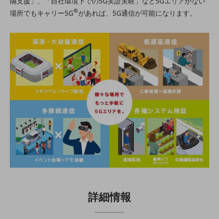
隔支援」、「自社環境下での5G実証実験」など5Gエリアがない
通信モジュール製品
®
場所でもキャリー5G
があれば、5G通信が可能になります。
衛星携帯電話
IOT完了済みメーカーブランド製品
料金
料金TOP
ドコモBiz データ無制限 ドコモ MAX ドコモ mini ドコモBiz かけ放題
ケータイプラン
5Gデータプラス
データプラス
IoT向け回線料金
home5Gプラン
モバイルサービス
端末の一元管理
詳細情報
セキュリティ