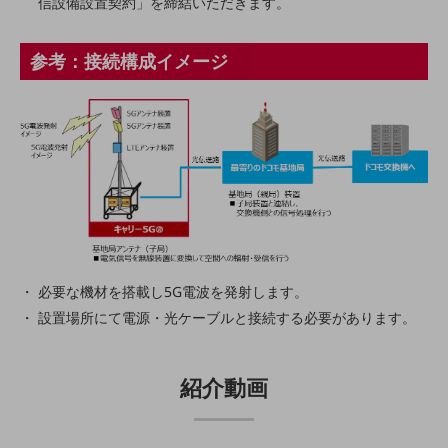
信設備設置契約」を締結いただきます。
旬な話題やお役立ち資料などDXの課題を
解決するヒントをお届けする記事サイト
新着記事
参考：接続構成イメージ
お役立ち資料ダウンロード
トレンド記事特集
IT用語集
中堅中小企業向け
サービス・ソリューション
課題やニーズに合ったサービスをご紹介し、
中堅中小企業のビジネスをサポート！
お悩みから見つける
お悩みから見つけるTOP
ネットワーク
必要な機材を搭載し5G電波を発射します。
設置場所にて電源・光ケーブルと接続する必要があります。
モバイル・音声
バックオフィス
紹介動画
リモート・ハイブリッドワーク
セキュリティ