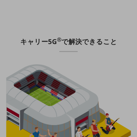
職場環境整備
地域共創・地方創生
セキュリティ対策
遠隔監視
®
キャリー5G
で解決できること
顧客体験（CX）改善
自動化・省電化
人材不足解消
業種・業態で探す
業種・業態で探すTOP
自治体
一次産業
医療・介護
観光