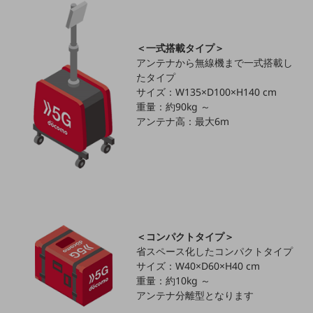
5G
IoT
＜一式搭載タイプ＞
AI
アンテナから無線機まで一式搭載し
たタイプ
データ利活用
サイズ：W135×D100×H140 cm
重量：約90kg ～
運用管理
アンテナ高：最大6m
業務支援・マーケティング
災害対策・BCP
課題・ニーズで探す
課題・ニーズで探すTOP
コミュニケーション・情報共有
＜コンパクトタイプ＞
マーケティング
省スペース化したコンパクトタイプ
業務効率化
サイズ：W40×D60×H40 cm
重量：約10kg ～
災害対策
アンテナ分離型となります