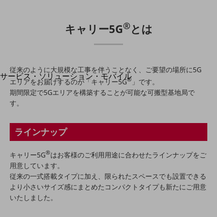
地域経済のさらなる活性化に取り組みます
自治体・地域社会との共創
LGPF(Local Government Platform)
®
キャリー5G
とは
別ウィンドウで開きます
従来のように大規模な工事を伴うことなく、ご要望の場所に5G
サービス・ソリューション・モバイル
®
エリアをお届けするのが「キャリー5G
」です。
サービス・ソリューションTOP
期間限定で5Gエリアを構築することが可能な可搬型基地局で
す。
DXに関する課題を解決する
サービス・ソリューションをご紹介
カテゴリーで探す
ラインナップ
カテゴリーで探すTOP
ネットワーク・モバイル
®
キャリー5G
はお客様のご利用用途に合わせたラインナップをご
用意しています。
クラウド・データセンター
従来の一式搭載タイプに加え、限られたスペースでも設置できる
電話・映像コミュニケーション
より小さいサイズ感にまとめたコンパクトタイプも新たにご用意
いたしました。
セキュリティ