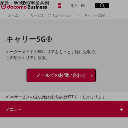
産業・地域DX/事業共創
日本語
English
メニュー
開く
サイト内検索
開く
JP
EN
OPEN HUB for Plural Futures
ホーム
サービス・ソリューション
キャリー5G®
自律・分散・協調型社会の実現を目指し、
「社会可能性」を探究・実装する事業共創エコシステムです。
フリーワードを入力して探す
OPEN HUB for Plural Futuresとは
イベント/ウェビナー
キャリー5G®
記事コンテンツ
検索する
プレイヤー(カタリスト/パートナー企業)
事例
オーダーメイドの5Gエリアをもっと手軽に先取で。
Smart World
ご希望のエリアに設置。
フリーワードでNTTドコモビジネスの
取り組みを検索
産業・地域DXプラットフォーマーとして
企業と地域が持続成長する社会を目指します
メールでのお問い合わせ
Smart City
Smart Education
Smart Healthcare
Smart Industry
本サービスの提供元は株式会社NTTドコモとなります。
Smart Mobility
Smart Worksite
生成AI(Generative AI)
メニュー
地域の取り組み
地域社会を支える皆さまと地域課題の解決や