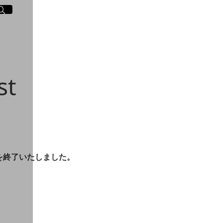
イト内検索
く
st
提供を終了いたしました。