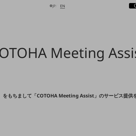
サ
開
日本語
English
JP
EN
検索する
OTOHA Meeting Assi
月）をもちまして「COTOHA Meeting Assist」のサービス