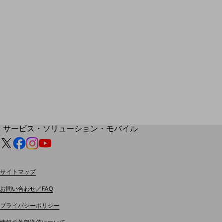
地域経済のさらなる活性化に取り組みます
自治体・地域社会との共創
LGPF(Local Government Platform)
別ウィンドウで開きます
サービス・ソリューション・モバイル
サービス・ソリューションTOP
DXに関する課題を解決する
サービス・ソリューションをご紹介
サイトマップ
カテゴリーで探す
カテゴリーで探すTOP
お問い合わせ／FAQ
ネットワーク・モバイル
プライバシーポリシー