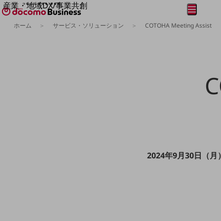
産業・地域DX/事業共創
メニュー
開く
OPEN HUB for Plural Futures
ホーム
サービス・ソリューション
COTOHA Meeting Assist
自律・分散・協調型社会の実現を目指し、
フリーワードを入力して探す
「社会可能性」を探究・実装する事業共創エコシステムです。
OPEN HUB for Plural Futuresとは
イベント/ウェビナー
記事コンテンツ
C
プレイヤー(カタリスト/パートナー企業)
事例
Smart World
フリーワードでNTTドコモビジネスの
取り組みを検索
産業・地域DXプラットフォーマーとして
企業と地域が持続成長する社会を目指します
Smart City
Smart Education
Smart Healthcare
2024年9月30日（
Smart Industry
Smart Mobility
Smart Worksite
生成AI(Generative AI)
地域の取り組み
地域社会を支える皆さまと地域課題の解決や