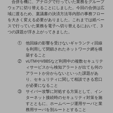
合併を機に、アナログで行っていた業務をグループ
セキュリティ
ウェアに切り替えることにしました。今回の合併は広
その他のお悩みはこちら
域に渡るため、稟議書の決済方法等内部の事務フロー
業界から見つける
を大きく変える必要がありました。これまでは紙ベー
業界から見つけるTOP
スで行っていた業務を電子へ切り替えるにおいて、3
製造業
つの課題が浮き上がってきました。
小売・卸売業
① 他回線の影響を受けないギャランティ回線
を利用して閉鎖されたネットワーク網を構
運輸業
築すること
建設業
② vUTMやVBBSなど利用中の複数セキュリテ
ィサービスから検知アラートが出ても何の
地域産業
アラートか分からないといった課題があ
その他の業界はこちら
り、セキュリティに関して相談できる窓口
ゲーム感覚で見つける
が必要になること
ビジネスお悩み診断
③ サイバー攻撃に対処する方策として、イン
NTTドコモビジネス
ターネット接続時のセキュリティ対策を施
オンラインショップ
すとともに、ホームページ運用サーバと業
モバイル・ICTサービスをオンラインで
務用サーバを別ルートとすること
相談・申し込みができるバーチャルショップ