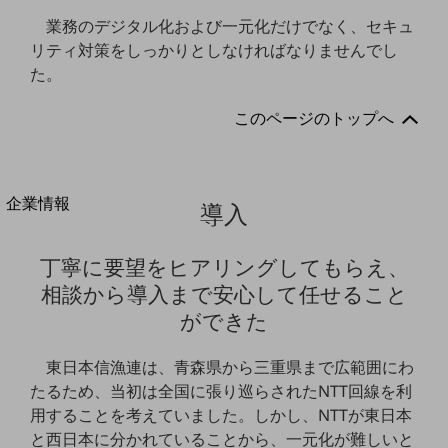
法人向けモバイルトップ
業務のデジタル化および一元化だけでなく、セキュ
はじめての方へ
リティ対策をしっかりとしなければなりませんでし
サービス・商品を探す
新規会員登録/ログインはこちら
た。
100回線以上のお問い合わせ・お見積りはこちら
このページのトップへ
別ウィンドウで開きます
企業情報
導入
企業情報TOP
会社案内
丁寧に要望をヒアリングしてもらえ、
会社案内TOP
相談から導入まで安心して任せること
組織
ができた
沿革
東日本信漁連は、青森県から三重県まで広範囲にわ
社長からのご挨拶
たるため、当初は全国に張り巡らされたNTT回線を利
用することを考えていました。しかし、NTTが東日本
事業拠点
と西日本に分かれていることから、一元化が難しいと