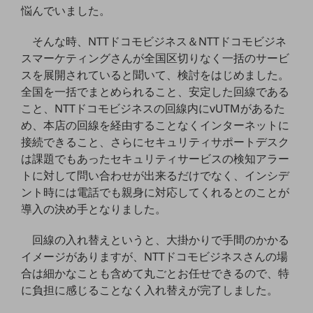
グループ会社
悩んでいました。
会社案内パンフレット
そんな時、NTTドコモビジネス＆NTTドコモビジネ
ニュースルーム
スマーケティングさんが全国区切りなく一括のサービ
ニュースルームTOP
スを展開されていると聞いて、検討をはじめました。
ニュースリリース
全国を一括でまとめられること、安定した回線である
こと、NTTドコモビジネスの回線内にvUTMがあるた
地域からの発表
め、本店の回線を経由することなくインターネットに
重要なお知らせ
接続できること、さらにセキュリティサポートデスク
は課題でもあったセキュリティサービスの検知アラー
お知らせ
トに対して問い合わせが出来るだけでなく、インシデ
社外からの評価実績
ント時には電話でも親身に対応してくれるとのことが
サステナビリティ
導入の決め手となりました。
サステナビリティTOP
回線の入れ替えというと、大掛かりで手間のかかる
NTTドコモビジネスグループのサステナビリティ
イメージがありますが、NTTドコモビジネスさんの場
サステナビリティ基本方針
合は細かなことも含めて丸ごとお任せできるので、特
に負担に感じることなく入れ替えが完了しました。
サステナビリティレポート