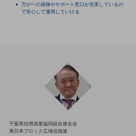
万が一の保険やサポート窓口が充実しているの
職場環境整備
で安心して運用していける
地域共創・地方創生
セキュリティ対策
遠隔監視
顧客体験（CX）改善
自動化・省電化
人材不足解消
業種・業態で探す
業種・業態で探すTOP
自治体
一次産業
医療・介護
千葉県信用漁業協同組合連合会
観光
東日本ブロック広域信漁連