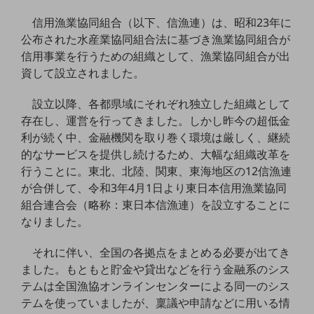
信用漁業協同組合（以下、信漁連）は、昭和23年に
通信モジュール製品
公布された水産業協同組合法に基づき漁業協同組合が
衛星携帯電話
信用事業を行うための組織として、漁業協同組合が出
資して設立されました。
IOT完了済みメーカーブランド製品
料金
設立以降、各都県域にそれぞれ独立した組織として
料金TOP
存在し、運営を行ってきました。しかし昨今の超低金
ドコモBiz データ無制限 ドコモ MAX ドコモ mini ドコモBiz かけ放題
利が続く中、金融機関を取り巻く環境は厳しく、継続
的なサービスを提供し続けるため、大幅な組織改革を
ケータイプラン
行うことに。東北、北陸、関東、東海地区の12信漁連
5Gデータプラス
が合併して、令和3年4月1日より東日本信用漁業協同
組合連合会（略称：東日本信漁連）を設立することに
データプラス
なりました。
IoT向け回線料金
それに伴い、全国の各拠点をまとめる必要が出てき
home5Gプラン
ました。もともと貯金や貸出などを行う金融系のシス
モバイルサービス
テムは全国漁協オンラインセンターによる同一のシス
端末の一元管理
テムを使っていましたが、稟議や申請などに用いる情