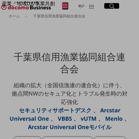
産業・地域DX/事業共創
サイト内検索
開く
日本語
English
メニュー
開く
JP
EN
OPEN HUB for Plural Futures
ホーム
千葉県信用漁業協同組合連合会
自律・分散・協調型社会の実現を目指し、
フリーワードを入力して探す
「社会可能性」を探究・実装する事業共創エコシステムです。
OPEN HUB for Plural Futuresとは
イベント/ウェビナー
検索する
記事コンテンツ
プレイヤー(カタリスト/パートナー企業)
千葉県信用漁業協同組合連
事例
Smart World
フリーワードでNTTドコモビジネスの
合会
取り組みを検索
産業・地域DXプラットフォーマーとして
企業と地域が持続成長する社会を目指します
組織の拡大（全国信漁連の連合化）に伴う、
Smart City
Smart Education
拠点間NWのセキュア化とトラブル発生時の対
Smart Healthcare
応強化
Smart Industry
Smart Mobility
セキュリティサポートデスク
、
Arcstar
Smart Worksite
Universal One
、
VBBS
、
vUTM
、
Menlo
、
生成AI(Generative AI)
地域の取り組み
Arcstar Universal Oneモバイル
地域社会を支える皆さまと地域課題の解決や