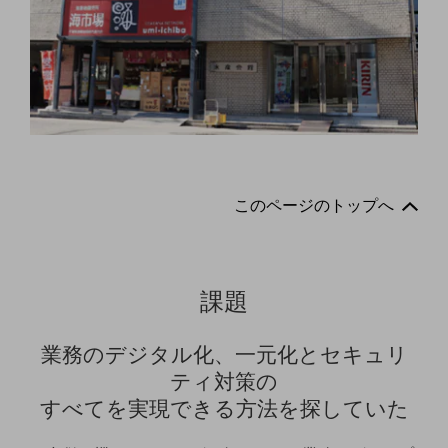
ビジネスお役立ち情報
旬な話題やお役立ち資料などDXの課題を
解決するヒントをお届けする記事サイト
新着記事
お役立ち資料ダウンロード
トレンド記事特集
IT用語集
中堅中小企業向け
サービス・ソリューション
このページのトップへ
課題やニーズに合ったサービスをご紹介し、
中堅中小企業のビジネスをサポート！
お悩みから見つける
お悩みから見つけるTOP
課題
ネットワーク
モバイル・音声
業務のデジタル化、一元化とセキュリ
ティ対策の
バックオフィス
すべてを実現できる方法を探していた
リモート・ハイブリッドワーク