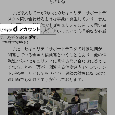
られる
協賛
NTTドコモグループ
まだ導入して日が浅いためセキュリティサポートデ
スクへ問い合わせるような事象は発生しておりません
が、平時でも緊急時でもセキュリティに関して問い合
ログイン
わせができる窓口があるということで心理的な安心感
を得ております。
オンラインショップ
ご契約中のお客さま
また、セキュリティサポートデスクの対象範囲が、
関連している全国の信漁連ということもあり、他の信
サービス別サポート情報
漁連からのセキュリティに関する問い合わせに答えて
くれることや、万が一関連する信漁連内でインシデン
トが発生したとしてもサイバー保険の対象になるので
運用面でも金銭面でも安心しております。
ご契約中サービスの一元管理
Web明細(ビリングステーション)