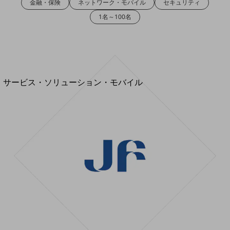
金融・保険
ネットワーク・モバイル
セキュリティ
地域経済のさらなる活性化に取り組みます
自治体・地域社会との共創
1名～100名
LGPF(Local Government Platform)
別ウィンドウで開きます
サービス・ソリューション・モバイル
サービス・ソリューションTOP
DXに関する課題を解決する
サービス・ソリューションをご紹介
カテゴリーで探す
カテゴリーで探すTOP
ネットワーク・モバイル
クラウド・データセンター
電話・映像コミュニケーション
セキュリティ