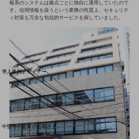
セキュリティ
報系のシステムは拠点ごとに独自に運用していたので
す。信用情報を扱うという業務の性質上、セキュリテ
運用保守・故障紛失サポート
ィ対策も万全な包括的サービスを探していました。
回線・ネットワーク
お手続き
別ウィンドウで開きます
サービスをご利用中のお客さま
導入事例・セミナー
導入事例TOP
最新の導入事例や注目の導入事例をご紹介します
セミナー
開催・出展する各種セミナー、イベント情報をご紹介します
別ウィンドウで開きます
中堅中小企業のお客さま
NTTドコモビジネスウォッチ