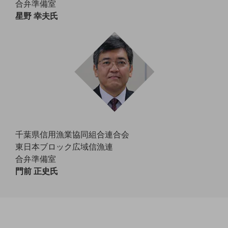
合弁準備室
教育
星野 幸夫氏
モビリティ
製造・建設業
小売業
キーワードで探す
モバイルTOP
法人向けスマホ・携帯に関する、
おすすめの機種、料金やサービスをご紹介
製品
製品TOP
千葉県信用漁業協同組合連合会
東日本ブロック広域信漁連
ビジネス向けスマートフォン
合弁準備室
タフネススマートフォン
門前 正史氏
データ通信製品
ドコモケータイ
5G対応ホームルーター