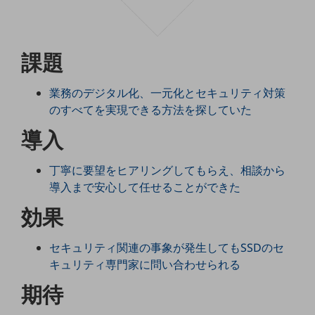
5G
IoT
課題
AI
データ利活用
業務のデジタル化、一元化とセキュリティ対策
のすべてを実現できる方法を探していた
運用管理
導入
業務支援・マーケティング
災害対策・BCP
丁寧に要望をヒアリングしてもらえ、相談から
課題・ニーズで探す
導入まで安心して任せることができた
課題・ニーズで探すTOP
効果
コミュニケーション・情報共有
セキュリティ関連の事象が発生してもSSDのセ
マーケティング
キュリティ専門家に問い合わせられる
業務効率化
期待
災害対策