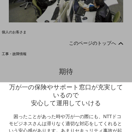
料金分析(ご利用料金管理サービス)
Web明細(My docomo)
個人のお客さま
NTTドコモ
このページのトップへ
OCNなど
工事・故障情報
お客さまサポートサイト
期待
SDPFナレッジセンター
NTTドコモ 通信障害情報
万が一の保険やサポート窓口が充実して
いるので
安心して運用していける
困ったことがあった時や万が一の際にも、NTTドコ
モビジネスさんは滞りなく適切な対応をしてくれると
いう安心感があります。あまりセキュリティ事故が起