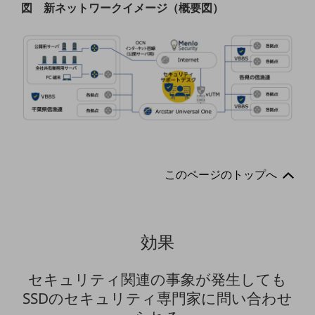
図 新ネットワークイメージ（概要図）
ダイバーシティ
経営情報
経営情報TOP
業績
決算公告
電子公告
基礎的電気通信役務損益明細表
採用情報
採用情報TOP
このページのトップへ
新卒採用
経験者採用
効果
障がい者採用
人材育成制度
セキュリティ関連の事象が発生しても
広告・協賛
SSDのセキュリティ専門家に問い合わせ
広告