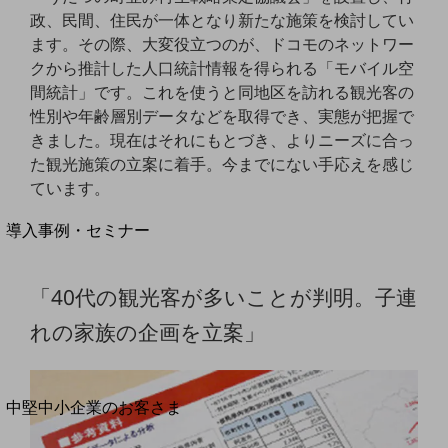
セキュリティ
政、民間、住民が一体となり新たな施策を検討してい
運用保守・故障紛失サポート
ます。その際、大変役立つのが、ドコモのネットワー
クから推計した人口統計情報を得られる「モバイル空
回線・ネットワーク
間統計」です。これを使うと同地区を訪れる観光客の
お手続き
性別や年齢層別データなどを取得でき、実態が把握で
きました。現在はそれにもとづき、よりニーズに合っ
た観光施策の立案に着手。今までにない手応えを感じ
ています。
別ウィンドウで開きます
サービスをご利用中のお客さま
導入事例・セミナー
導入事例TOP
最新の導入事例や注目の導入事例をご紹介します
「40代の観光客が多いことが判明。子連
セミナー
れの家族の企画を立案」
開催・出展する各種セミナー、イベント情報をご紹介します
別ウィンドウで開きます
中堅中小企業のお客さま
NTTドコモビジネスウォッチ