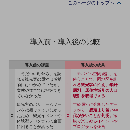
このページのトップへ
職場環境整備
地域共創・地方創生
セキュリティ対策
遠隔監視
導入前・導入後の比較
顧客体験（CX）改善
自動化・省電化
導入前の課題
導入後の成果
人材不足解消
「うだつの町並み」を訪
「モバイル空間統計」を
業種・業態で探す
れる観光客の属性は感覚
使うことで、同地区を訪
業種・業態で探すTOP
1
的にはつかめていたが、
1
れる
観光客の性別、年齢
実態や数字では把握でき
層別、居住地域別の人口
自治体
ていなかった
統計を取得
できる
一次産業
観光客のボリュームゾー
年齢層別に分析したデー
ンを把握できていなかっ
タから、
想定より若い40
医療・介護
2
たため、観光イベントや
2
代が多いことが判明
。家
体験型プログラムの企画
族で楽しめるイベントや
観光
に困ることがあった
プログラムを企画