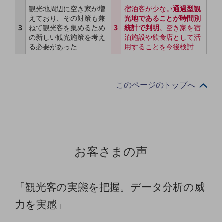
教育
観光地周辺に空き家が増
宿泊客が少ない
通過型観
えており、その対策も兼
光地であることが時間別
モビリティ
3
ねて観光客を集めるため
3
統計で判明
。空き家を宿
の新しい観光施策を考え
泊施設や飲食店として活
製造・建設業
る必要があった
用することを今後検討
小売業
キーワードで探す
モバイルTOP
このページのトップへ
法人向けスマホ・携帯に関する、
おすすめの機種、料金やサービスをご紹介
製品
製品TOP
ビジネス向けスマートフォン
お客さまの声
タフネススマートフォン
データ通信製品
「観光客の実態を把握。データ分析の威
力を実感」
ドコモケータイ
5G対応ホームルーター