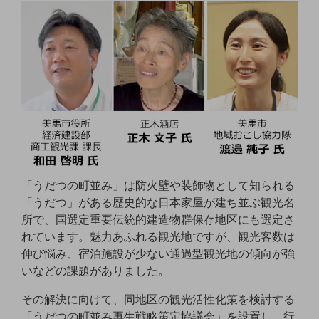
通信モジュール製品
衛星携帯電話
IOT完了済みメーカーブランド製品
料金
料金TOP
ドコモBiz データ無制限 ドコモ MAX ドコモ mini ドコモBiz かけ放題
ケータイプラン
「うだつの町並み」は防火壁や装飾物として知られる
5Gデータプラス
「うだつ」がある歴史的な日本家屋が建ち並ぶ観光名
データプラス
所で、国選定重要伝統的建造物群保存地区にも選定さ
れています。魅力あふれる観光地ですが、観光客数は
IoT向け回線料金
伸び悩み、宿泊施設が少ない通過型観光地の傾向が強
home5Gプラン
いなどの課題がありました。
モバイルサービス
端末の一元管理
その解決に向けて、同地区の観光活性化策を検討する
「うだつの町並み再生戦略策定協議会」を設置し、行