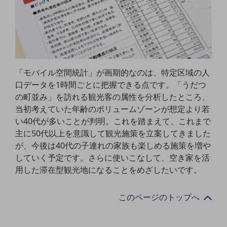
ビジネスお役立ち情報
旬な話題やお役立ち資料などDXの課題を
解決するヒントをお届けする記事サイト
新着記事
お役立ち資料ダウンロード
トレンド記事特集
IT用語集
「モバイル空間統計」が画期的なのは、特定区域の人
中堅中小企業向け
口データを1時間ごとに把握できる点です。「うだつ
サービス・ソリューション
の町並み」を訪れる観光客の属性を分析したところ、
課題やニーズに合ったサービスをご紹介し、
当初考えていた年齢のボリュームゾーンが想定より若
中堅中小企業のビジネスをサポート！
い40代が多いことが判明。これを踏まえて、これまで
お悩みから見つける
主に50代以上を意識して観光施策を立案してきました
お悩みから見つけるTOP
が、今後は40代の子連れの家族も楽しめる施策を増や
していく予定です。さらに使いこなして、空き家を活
ネットワーク
用した滞在型観光地になることをめざしたいです。
モバイル・音声
バックオフィス
このページのトップへ
リモート・ハイブリッドワーク