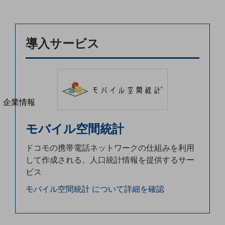
法人向けモバイルトップ
はじめての方へ
サービス・商品を探す
新規会員登録/ログインはこちら
導入サービス
100回線以上のお問い合わせ・お見積りはこちら
別ウィンドウで開きます
企業情報
企業情報TOP
会社案内
モバイル空間統計
会社案内TOP
ドコモの携帯電話ネットワークの仕組みを利用
組織
して作成される、人口統計情報を提供するサー
ビス
沿革
モバイル空間統計 について詳細を確認
社長からのご挨拶
事業拠点