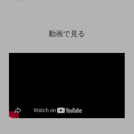
5G
IoT
AI
動画で見る
データ利活用
運用管理
業務支援・マーケティング
災害対策・BCP
課題・ニーズで探す
課題・ニーズで探すTOP
コミュニケーション・情報共有
マーケティング
業務効率化
災害対策