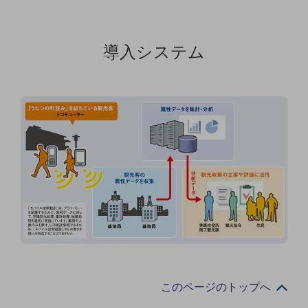
セキュリティ
その他のお悩みはこちら
業界から見つける
導入システム
業界から見つけるTOP
製造業
小売・卸売業
運輸業
建設業
地域産業
その他の業界はこちら
ゲーム感覚で見つける
ビジネスお悩み診断
NTTドコモビジネス
オンラインショップ
このページのトップへ
モバイル・ICTサービスをオンラインで
相談・申し込みができるバーチャルショップ