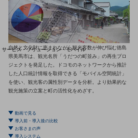
地域経済のさらなる活性化に取り組みます
自治体・地域社会との共創
LGPF(Local Government Platform)
別ウィンドウで開きます
自然と文化財に恵まれながら観光客数が伸び悩む徳島
サービス・ソリューション・モバイル
県美馬市は、観光名所「うだつの町並み」の再生プロ
サービス・ソリューションTOP
ジェクトを発足した。ドコモのネットワークから推計
DXに関する課題を解決する
した人口統計情報を取得できる「モバイル空間統計」
サービス・ソリューションをご紹介
カテゴリーで探す
を使い、観光客の属性別データを分析。より効果的な
カテゴリーで探すTOP
観光施策の立案と町の活性化をめざす。
ネットワーク・モバイル
クラウド・データセンター
動画で見る
電話・映像コミュニケーション
導入前・導入後の比較
お客さまの声
セキュリティ
導入システム