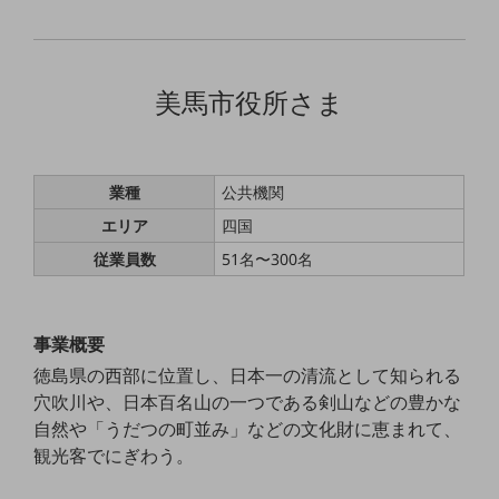
グループ会社
会社案内パンフレット
ニュースルーム
ニュースルームTOP
美馬市役所さま
ニュースリリース
地域からの発表
業種
公共機関
重要なお知らせ
エリア
四国
お知らせ
従業員数
51名〜300名
社外からの評価実績
サステナビリティ
事業概要
サステナビリティTOP
徳島県の西部に位置し、日本一の清流として知られる
NTTドコモビジネスグループのサステナビリティ
穴吹川や、日本百名山の一つである剣山などの豊かな
自然や「うだつの町並み」などの文化財に恵まれて、
サステナビリティ基本方針
観光客でにぎわう。
サステナビリティレポート