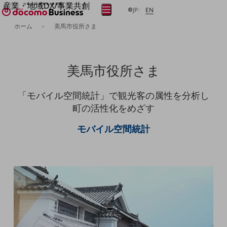
産業・地域DX/事業共創
日本語
English
メニュー
開く
JP
EN
サイト内検索
開く
OPEN HUB for Plural Futures
ホーム
美馬市役所さま
自律・分散・協調型社会の実現を目指し、
フリーワードを入力して探す
「社会可能性」を探究・実装する事業共創エコシステムです。
OPEN HUB for Plural Futuresとは
イベント/ウェビナー
美馬市役所さま
検索する
記事コンテンツ
フリーワードでNTTドコモビジネスの
取り組みを検索
プレイヤー(カタリスト/パートナー企業)
事例
「モバイル空間統計」で観光客の属性を分析し
Smart World
町の活性化をめざす
産業・地域DXプラットフォーマーとして
モバイル空間統計
企業と地域が持続成長する社会を目指します
Smart City
Smart Education
Smart Healthcare
Smart Industry
Smart Mobility
Smart Worksite
生成AI(Generative AI)
地域の取り組み
地域社会を支える皆さまと地域課題の解決や