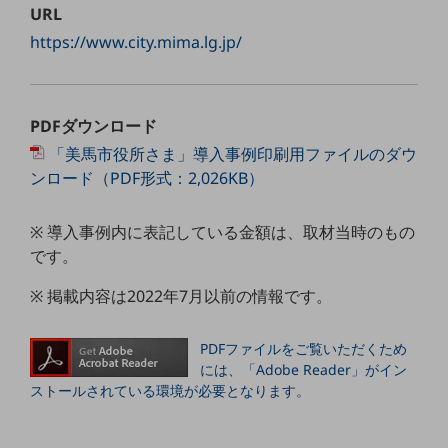
ダイバーシティ
URL
経営情報
https://www.city.mima.lg.jp/
経営情報TOP
業績
PDFダウンロード
決算公告
「美馬市役所さま」導入事例印刷用ファイルのダウ
電子公告
ンロード（PDF形式：2,026KB）
基礎的電気通信役務損益明細表
採用情報
※ 導入事例内に表記している金額は、取材当時のもの
採用情報TOP
です。
新卒採用
※ 掲載内容は2022年7月以前の情報です。
経験者採用
PDFファイルをご覧いただくため
障がい者採用
には、「Adobe Reader」がイン
人材育成制度
ストールされている環境が必要となります。
広告・協賛
広告