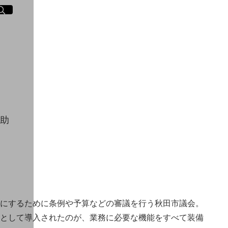
イト内検索
く
補助
にするために条例や予算などの審議を行う秋田市議会。
として導入されたのが、業務に必要な機能をすべて装備