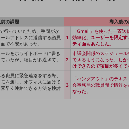
入前の課題
導入後の
Xで行っていたため、手間がか
「Gmail」を使った一斉
メールアドレスに送信する議員
1
効率化。
ユーザーを限定す
ィ面で不安があった。
ティ面もあんしん
。
ュールをホワイトボードに書き
市議会関係のスケジュール
していたが、項目が多過ぎて、
2
できるようになった。
しか
けできるので項目が多くて
いる職員に緊急連絡をする際、
「ハングアウト」のテキス
メモを渡し、オフィスに届けて
3
会事務局の職員間で情報を
と素早く連絡できる方法を検討
なった
。