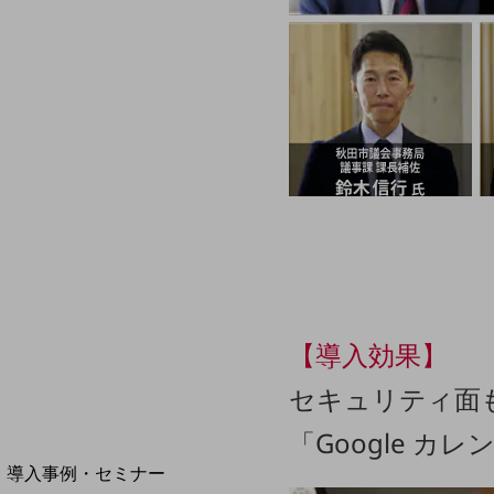
home5Gプラン
モバイルサービス
端末の一元管理
セキュリティ
運用保守・故障紛失サポート
回線・ネットワーク
お手続き
【導入効果】
セキュリティ面も
「Google 
別ウィンドウで開きます
サービスをご利用中のお客さま
導入事例・セミナー