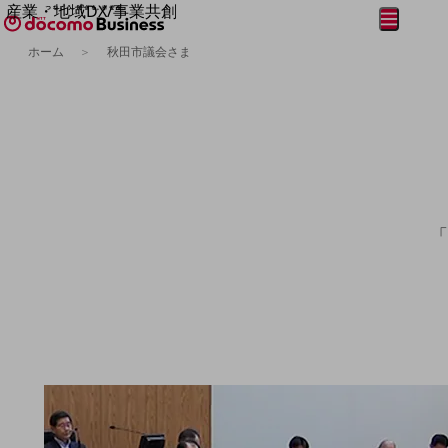
産業・地域DX/事業共創
メニュー
開く
OPEN HUB for Plural Futures
ホーム
秋田市議会さま
自律・分散・協調型社会の実現を目指し、
フリーワードを入力して探す
「社会可能性」を探究・実装する事業共創エコシステムです。
OPEN HUB for Plural Futuresとは
イベント/ウェビナー
記事コンテンツ
プレイヤー(カタリスト/パートナー企業)
事例
Smart World
フリーワードでNTTドコモビジネスの
取り組みを検索
「
産業・地域DXプラットフォーマーとして
企業と地域が持続成長する社会を目指します
Smart City
Smart Education
Smart Healthcare
Smart Industry
Smart Mobility
Smart Worksite
生成AI(Generative AI)
地域の取り組み
地域社会を支える皆さまと地域課題の解決や