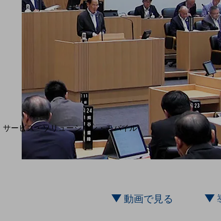
地域経済のさらなる活性化に取り組みます
自治体・地域社会との共創
LGPF(Local Government Platform)
別ウィンドウで開きます
サービス・ソリューション・モバイル
サービス・ソリューションTOP
DXに関する課題を解決する
サービス・ソリューションをご紹介
カテゴリーで探す
カテゴリーで探すTOP
動画で見る
ネットワーク・モバイル