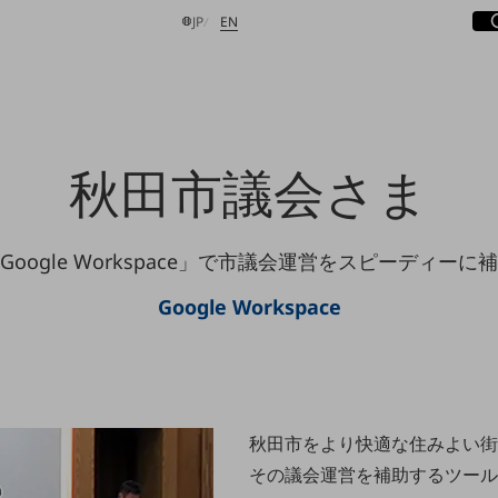
サ
開
日本語
English
JP
EN
検索する
秋田市議会さま
Google Workspace」で市議会運営をスピーディーに
Google Workspace
秋田市をより快適な住みよい街
その議会運営を補助するツール