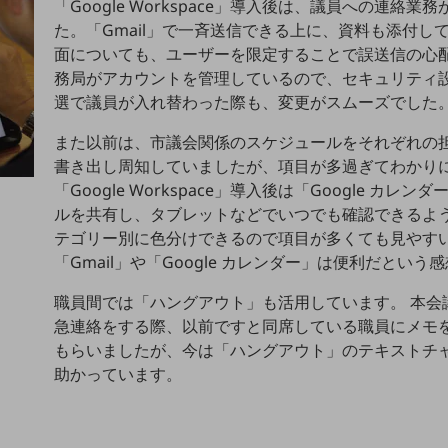
「Google Workspace」導入後は、議員への連絡
た。「Gmail」で一斉送信できる上に、資料も添付し
面についても、ユーザーを限定することで誤送信の心配
務局がアカウントを管理しているので、セキュリティ
選で議員が入れ替わった際も、変更がスムーズでした
また以前は、市議会関係のスケジュールをそれぞれの
書き出し周知していましたが、項目が多過ぎてわかり
「Google Workspace」導入後は「Google カ
別ウィンドウで開きます
ルを共有し、タブレットなどでいつでも確認できるよう
テゴリー別に色分けできるので項目が多くても見やすい
「Gmail」や「Google カレンダー」は便利だとい
職員間では「ハングアウト」も活用しています。 本会
急連絡をする際、以前ですと同席している職員にメモ
もらいましたが、今は「ハングアウト」のテキストチ
助かっています。