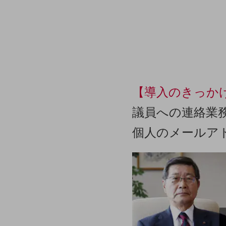
データ通信製品
ドコモケータイ
5G対応ホームルーター
通信モジュール製品
衛星携帯電話
【導入のきっか
IOT完了済みメーカーブランド製品
議員への連絡業
料金
料金TOP
個人のメールア
ドコモBiz データ無制限 ドコモ MAX ドコモ mini ドコモBiz かけ放題
ケータイプラン
5Gデータプラス
データプラス
IoT向け回線料金