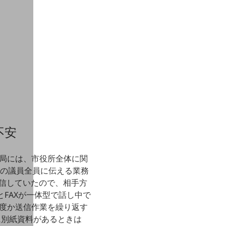
不安
局には、市役所全体に関
名の議員全員に伝える業務
送信していたので、相手方
とFAXが一体型で話し中で
度か送信作業を繰り返す
に別紙資料があるときは