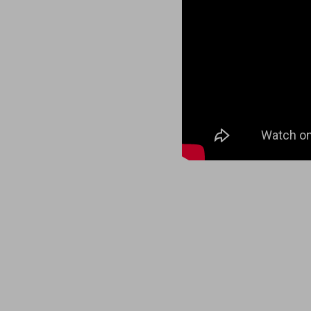
マーケティング
業務効率化
災害対策
職場環境整備
地域共創・地方創生
セキュリティ対策
遠隔監視
顧客体験（CX）改善
自動化・省電化
人材不足解消
業種・業態で探す
業種・業態で探すTOP
自治体