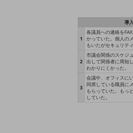
一次産業
医療・介護
導
観光
各議員への連絡をFA
教育
1
かっていた。個人の
もいたがセキュリテ
モビリティ
市議会関係のスケジ
製造・建設業
2
出して関係者に周知
小売業
わかりにくかった。
キーワードで探す
会議中、オフィスに
モバイルTOP
同席している職員に
3
法人向けスマホ・携帯に関する、
もらっていた。もっ
おすすめの機種、料金やサービスをご紹介
していた。
製品
製品TOP
ビジネス向けスマートフォン
タフネススマートフォン