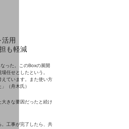
を活用
担も軽減
なった。このBoxの展開
現場任せとしたという。
考えています。また使い方
た」（舟木氏）
た大きな要因だったと続け
る。工事が完了したら、共