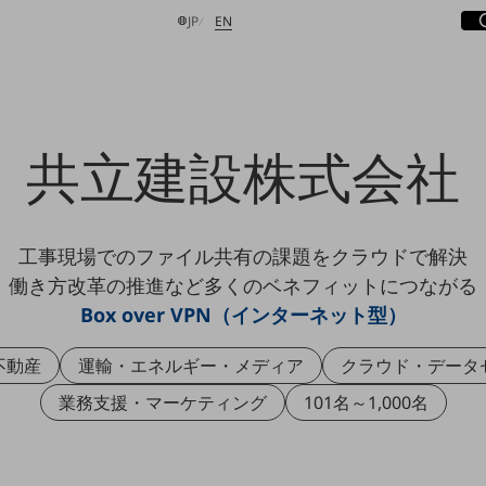
サ
開
日本語
English
JP
EN
共立建設株式会社
検索する
工事現場でのファイル共有の課題をクラウドで解決
働き方改革の推進など多くのベネフィットにつながる
Box over VPN（インターネット型）
不動産
運輸・エネルギー・メディア
クラウド・データ
業務支援・マーケティング
101名～1,000名