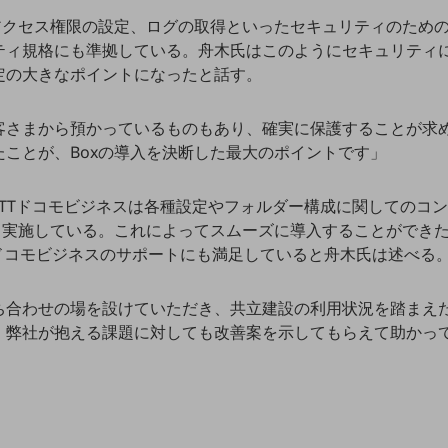
やアクセス権限の設定、ログの取得といったセキュリティのため
ティ規格にも準拠している。舟木氏はこのようにセキュリティ
定の大きなポイントになったと話す。
客さまから預かっているものもあり、確実に保護することが求
ことが、Boxの導入を決断した最大のポイントです」
NTTドコモビジネスは各種設定やフォルダー構成に関してのコ
会も実施している。これによってスムーズに導入することができ
Tドコモビジネスのサポートにも満足していると舟木氏は述べる
ち合わせの場を設けていただき、共立建設の利用状況を踏まえ
、弊社が抱える課題に対しても改善案を示してもらえて助かっ