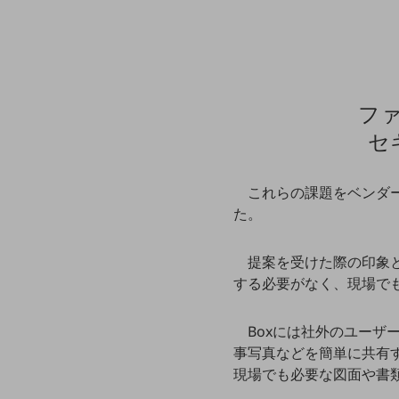
データ通信製品
ドコモケータイ
5G対応ホームルーター
フ
通信モジュール製品
セ
衛星携帯電話
IOT完了済みメーカーブランド製品
これらの課題をベンダー
料金
た。
料金TOP
ドコモBiz データ無制限 ドコモ MAX ドコモ mini ドコモBiz かけ放題
提案を受けた際の印象
する必要がなく、現場で
ケータイプラン
5Gデータプラス
Boxには社外のユー
事写真などを簡単に共有
データプラス
現場でも必要な図面や書
IoT向け回線料金