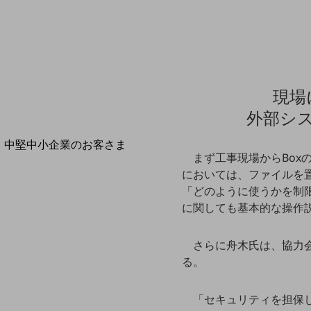
導入事例TOP
最新の導入事例や注目の導入事例をご紹介します
セミナー
開催・出展する各種セミナー、イベント情報をご紹介します
現場
外部シ
中堅中小企業のお客さま
まず工事現場からBox
NTTドコモビジネスウォッチ
においては、ファイルを
ビジネスお役立ち情報
「どのように使うかを制
旬な話題やお役立ち資料などDXの課題を
に関しても基本的な操作
解決するヒントをお届けする記事サイト
新着記事
お役立ち資料ダウンロード
さらに舟木氏は、協力
トレンド記事特集
る。
IT用語集
中堅中小企業向け
サービス・ソリューション
「セキュリティを担保