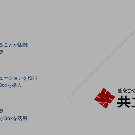
ることが困難
築
ューションを検討
oxを導入
築
がBoxを活用