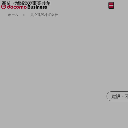
産業・地域DX/事業共創
メニュー
開く
OPEN HUB for Plural Futures
ホーム
共立建設株式会社
自律・分散・協調型社会の実現を目指し、
フリーワードを入力して探す
「社会可能性」を探究・実装する事業共創エコシステムです。
OPEN HUB for Plural Futuresとは
イベント/ウェビナー
記事コンテンツ
プレイヤー(カタリスト/パートナー企業)
事例
Smart World
フリーワードでNTTドコモビジネスの
取り組みを検索
産業・地域DXプラットフォーマーとして
企業と地域が持続成長する社会を目指します
Smart City
Smart Education
Smart Healthcare
Smart Industry
建設・
Smart Mobility
Smart Worksite
生成AI(Generative AI)
地域の取り組み
地域社会を支える皆さまと地域課題の解決や