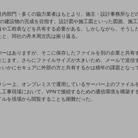
社内部門・多くの協力業者はもとより、施主・設計事務所など
つの建設物の完成を目指す。設計図や施工図といった図面、施
真や工程表などを共有する必要がある。しかしながら、そうし
たと、同社の舟木周次氏は振り返る。
バーはありますが、そこに保存したファイルを別の企業と共有
生じます。さらにファイルサイズが大きいため、メールで送信
をいかにセキュアに外部の方と共有するかは積年の課題となっ
リシー上、オンプレミスで運用しているサーバー上のファイルを
し工事現場において、VPNで接続するための通信環境を構築す
イルを現場から閲覧することも困難だった。