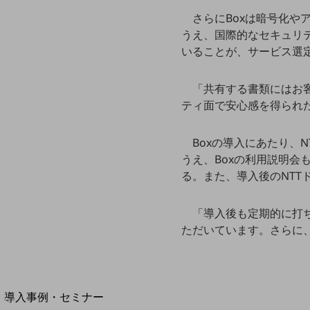
home5Gプラン
さらにBoxは暗号化
モバイルサービス
うえ、国際的なセキュリ
端末の一元管理
いることが、サービス選
セキュリティ
「共有する書類にはお
運用保守・故障紛失サポート
ティ面で安心感を得られた
回線・ネットワーク
お手続き
Boxの導入にあたり、
うえ、Boxの利用説明
る。また、導入後のNT
「導入後も定期的に打
ただいています。さらに
別ウィンドウで開きます
サービスをご利用中のお客さま
導入事例・セミナー