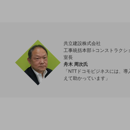
クラウド・データセンター
電話・映像コミュニケーション
セキュリティ
5G
共立建設株式会社
IoT
工事統括本部 i-コンストラク
AI
室長
舟木 周次氏
データ利活用
「NTTドコモビジネスには、
運用管理
えて助かっています」
業務支援・マーケティング
災害対策・BCP
課題・ニーズで探す
課題・ニーズで探すTOP
コミュニケーション・情報共有