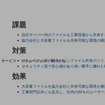
地域経済のさらなる活性化に取り組みます
自治体・地域社会との共創
LGPF(Local Government Platform)
課題
自社サーバー内のファイルを工事現場から共有す
別ウィンドウで開きます
協力会社と大容量ファイルを共有可能な環境の構
対策
セキュリティ面の懸念がないファイル共有のソリ
サービス・ソリューション・モバイル
セキュリティ面で安心感があり使い勝手に優れたB
サービス・ソリューションTOP
効果
DXに関する課題を解決する
サービス・ソリューションをご紹介
カテゴリーで探す
大容量ファイルを協力会社と共有可能な環境を構
カテゴリーで探すTOP
工事部門以外にも拡大し、社内の90％のユーザー
ネットワーク・モバイル