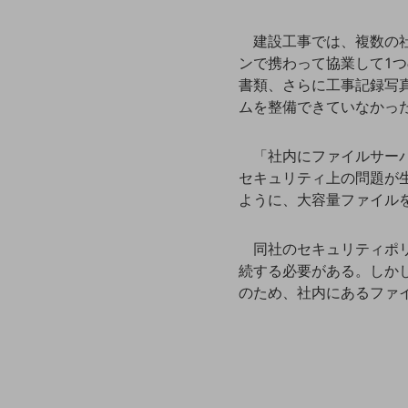
一次産業
医療・介護
建設工事では、複数の
ンで携わって協業して1
観光
書類、さらに工事記録写
教育
ムを整備できていなかっ
モビリティ
「社内にファイルサー
製造・建設業
セキュリティ上の問題が
ように、大容量ファイル
小売業
キーワードで探す
モバイルTOP
同社のセキュリティポ
続する必要がある。しか
法人向けスマホ・携帯に関する、
のため、社内にあるファ
おすすめの機種、料金やサービスをご紹介
製品
製品TOP
ビジネス向けスマートフォン
タフネススマートフォン