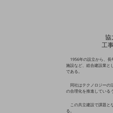
マーケティング
業務効率化
災害対策
職場環境整備
協
地域共創・地方創生
工
セキュリティ対策
遠隔監視
1956年の設立から
施設など、総合建設業と
顧客体験（CX）改善
である。
自動化・省電化
同社はテクノロジーの
人材不足解消
業種・業態で探す
の合理化を推進している
業種・業態で探すTOP
この共立建設で課題と
自治体
る。