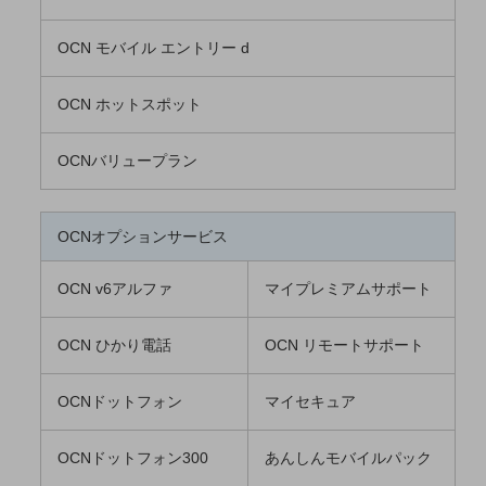
5G
OCN モバイル エントリー d
IoT
AI
OCN ホットスポット
データ利活用
OCNバリュープラン
運用管理
業務支援・マーケティング
OCNオプションサービス
災害対策・BCP
課題・ニーズで探す
OCN v6アルファ
マイプレミアムサポート
課題・ニーズで探すTOP
コミュニケーション・情報共有
OCN ひかり電話
OCN リモートサポート
マーケティング
OCNドットフォン
マイセキュア
業務効率化
OCNドットフォン300
あんしんモバイルパック
災害対策