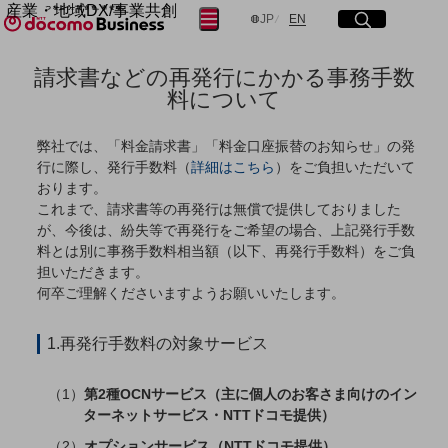
産業・地域DX/事業共創
サイト内検索
開く
メニュー
開く
日本語
English
JP
EN
OPEN HUB for Plural Futures
自律・分散・協調型社会の実現を目指し、
請求書などの再発行にかかる事務手数
フリーワードを入力して探す
「社会可能性」を探究・実装する事業共創エコシステムです。
料について
OPEN HUB for Plural Futuresとは
イベント/ウェビナー
検索する
記事コンテンツ
弊社では、「料金請求書」「料金口座振替のお知らせ」の発
プレイヤー(カタリスト/パートナー企業)
行に際し、発行手数料（
詳細はこちら
）をご負担いただいて
事例
おります。
Smart World
これまで、請求書等の再発行は無償で提供しておりました
フリーワードでNTTドコモビジネスの
取り組みを検索
が、今後は、紛失等で再発行をご希望の場合、上記発行手数
産業・地域DXプラットフォーマーとして
料とは別に事務手数料相当額（以下、再発行手数料）をご負
企業と地域が持続成長する社会を目指します
担いただきます。
Smart City
Smart Education
何卒ご理解くださいますようお願いいたします。
Smart Healthcare
Smart Industry
1.再発行手数料の対象サービス
Smart Mobility
Smart Worksite
生成AI(Generative AI)
第2種OCNサービス（主に個人のお客さま向けのイン
地域の取り組み
ターネットサービス・NTTドコモ提供）
地域社会を支える皆さまと地域課題の解決や
オプションサービス（NTTドコモ提供）