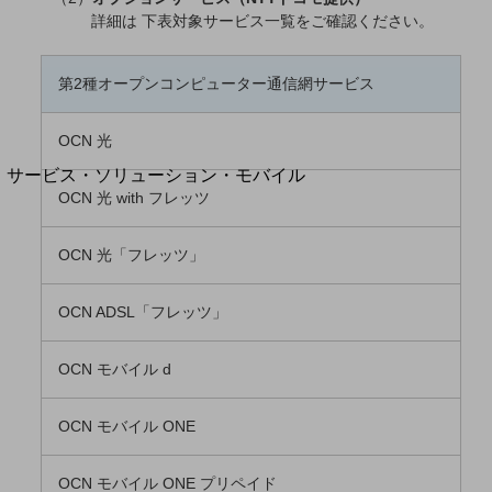
地域経済のさらなる活性化に取り組みます
詳細は 下表対象サービス一覧をご確認ください。
自治体・地域社会との共創
LGPF(Local Government Platform)
第2種オープンコンピューター通信網サービス
別ウィンドウで開きます
OCN 光
サービス・ソリューション・モバイル
OCN 光 with フレッツ
サービス・ソリューションTOP
DXに関する課題を解決する
OCN 光「フレッツ」
サービス・ソリューションをご紹介
カテゴリーで探す
カテゴリーで探すTOP
OCN ADSL「フレッツ」
ネットワーク・モバイル
OCN モバイル d
クラウド・データセンター
電話・映像コミュニケーション
OCN モバイル ONE
セキュリティ
OCN モバイル ONE プリペイド