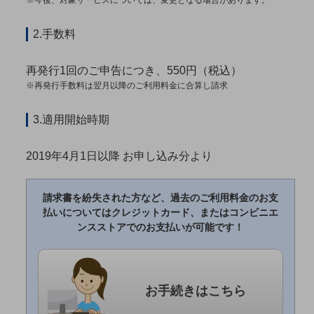
※今後、対象サービスについては、変更となる場合があります。
教育
2.手数料
モビリティ
製造・建設業
再発行1回のご申告につき、550円（税込）
※再発行手数料は翌月以降のご利用料金に合算し請求
小売業
キーワードで探す
モバイルTOP
3.適用開始時期
法人向けスマホ・携帯に関する、
おすすめの機種、料金やサービスをご紹介
2019年4月1日以降 お申し込み分より
製品
製品TOP
請求書を紛失された方など、過去のご利用料金のお支
ビジネス向けスマートフォン
払いについては
クレジットカード、またはコンビニエ
ンスストアでのお支払いが可能です！
タフネススマートフォン
データ通信製品
ドコモケータイ
お手続きはこちら
5G対応ホームルーター