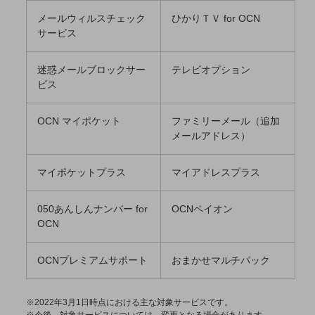
職場環境整備
メールウィルスチェック
ひかりＴＶ for OCN
サービス
地域共創・地方創生
セキュリティ対策
迷惑メールブロックサー
テレビオプション
ビス
遠隔監視
顧客体験（CX）改善
OCN マイポケット
ファミリーメール（追加
メールアドレス）
自動化・省電化
人材不足解消
マイポケットプラス
マイアドレスプラス
業種・業態で探す
業種・業態で探すTOP
050あんしんナンバー for
OCNペイオン
自治体
OCN
一次産業
OCNプレミアムサポート
おまかせマルチパック
医療・介護
観光
※2022年3月1日時点における主な対象サービスです。