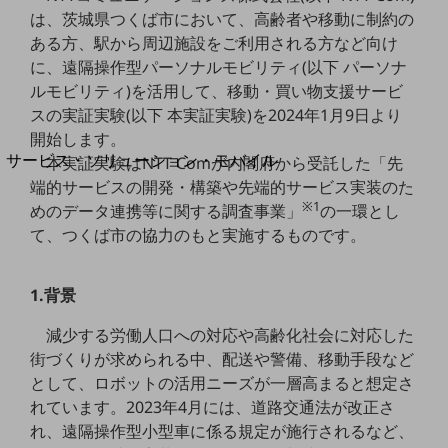
地域経済のさらなる活性化に取り組みます
は、茨城県つくば市において、高齢者や移動に制約の
自治体・地域社会との共創
ある方、駅から周辺施設をご利用される方など向け
LGPF(Local Government Platform)
に、遠隔操作型パーソナルモビリティ(以下 パーソナ
ルモビリティ)を活用して、移動・買い物支援サービ
別ウィンドウで開きます
スの実証実験(以下 本実証実験)を2024年1月9日より
開始します。
サービス・ソリューション・モバイル
本実証実験はNTT Comが内閣府から受託した「先
サービス・ソリューションTOP
端的サービスの開発・構築や先端的サービス実装のた
※1
めのデータ連携等に関する調査事業」
の一環とし
DXに関する課題を解決する
て、つくば市の協力のもと実施するものです。
サービス・ソリューションをご紹介
カテゴリーで探す
カテゴリーで探すTOP
1.背景
ネットワーク・モバイル
減少する労働人口への対応や高齢化社会に対応した
クラウド・データセンター
街づくりが求められる中、配送や警備、移動手段など
として、ロボットの活用ニーズが一層高まると想定さ
電話・映像コミュニケーション
れています。2023年4月には、道路交通法が改正さ
セキュリティ
れ、遠隔操作型小型車に係る規定が施行されるなど、