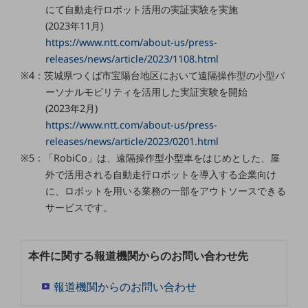
ビジネスお役立ち情報
にて自動走行ロボット活用の実証実験を実施
(2023年11月)
旬な話題やお役立ち資料などDXの課題を
解決するヒントをお届けする記事サイト
https://www.ntt.com/about-us/press-
新着記事
releases/news/article/2023/1108.html
お役立ち資料ダウンロード
※4：茨城県つくば市宝陽台地区において遠隔操作型の小型パ
トレンド記事特集
IT用語集
ーソナルモビリティを活用した実証実験を開始
中堅中小企業向け
(2023年2月)
サービス・ソリューション
https://www.ntt.com/about-us/press-
releases/news/article/2023/0201.html
課題やニーズに合ったサービスをご紹介し、
※5：「RobiCo」は、遠隔操作型小型車をはじめとした、屋
中堅中小企業のビジネスをサポート！
お悩みから見つける
外で活用される自動走行ロボットを導入する企業向け
お悩みから見つけるTOP
に、ロボットを用いる業務の一部をアウトソースできる
サービスです。
ネットワーク
モバイル・音声
本件に関する報道機関からのお問い合わせ先
バックオフィス
報道機関からのお問い合わせ
リモート・ハイブリッドワーク