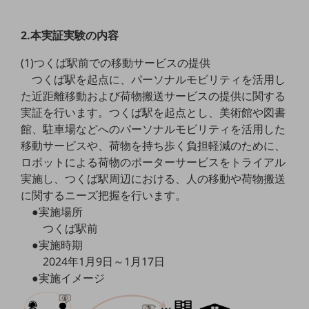
職場環境整備
2.本実証実験の内容
地域共創・地方創生
セキュリティ対策
(1)つくば駅前での移動サービスの提供
つくば駅を起点に、パーソナルモビリティを活用し
遠隔監視
た近距離移動および荷物搬送サービスの提供に関する
実証を行います。つくば駅を起点とし、美術館や図書
顧客体験（CX）改善
館、駐車場などへのパーソナルモビリティを活用した
自動化・省電化
移動サービスや、荷物を持ち歩く負担軽減のために、
ロボットによる荷物のポーターサービスをトライアル
人材不足解消
業種・業態で探す
実施し、つくば駅周辺における、人の移動や荷物搬送
業種・業態で探すTOP
に関するニーズ把握を行います。
●実施場所
自治体
つくば駅前
一次産業
●実施時期
2024年1月9日～1月17日
医療・介護
●実施イメージ
観光