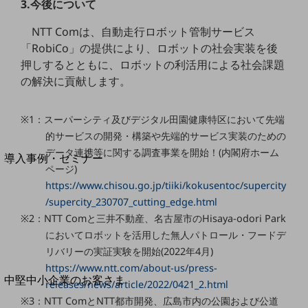
セキュリティ
3.今後について
運用保守・故障紛失サポート
NTT Comは、自動走行ロボット管制サービス
「RobiCo」の提供により、ロボットの社会実装を後
回線・ネットワーク
押しするとともに、ロボットの利活用による社会課題
お手続き
の解決に貢献します。
※1：スーパーシティ及びデジタル田園健康特区において先端
的サービスの開発・構築や先端的サービス実装のための
別ウィンドウで開きます
サービスをご利用中のお客さま
データ連携等に関する調査事業を開始！(内閣府ホーム
導入事例・セミナー
ページ)
導入事例TOP
https://www.chisou.go.jp/tiiki/kokusentoc/supercity
最新の導入事例や注目の導入事例をご紹介します
/supercity_230707_cutting_edge.html
セミナー
※2：NTT Comと三井不動産、名古屋市のHisaya-odori Park
においてロボットを活用した無人パトロール・フードデ
開催・出展する各種セミナー、イベント情報をご紹介します
リバリーの実証実験を開始(2022年4月)
https://www.ntt.com/about-us/press-
別ウィンドウで開きます
中堅中小企業のお客さま
releases/news/article/2022/0421_2.html
NTTドコモビジネスウォッチ
※3：NTT ComとNTT都市開発、広島市内の公園および公道