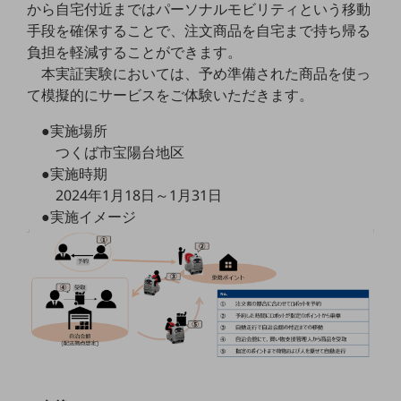
から自宅付近まではパーソナルモビリティという移動
手段を確保することで、注文商品を自宅まで持ち帰る
通信モジュール製品
負担を軽減することができます。
衛星携帯電話
本実証実験においては、予め準備された商品を使っ
て模擬的にサービスをご体験いただきます。
IOT完了済みメーカーブランド製品
料金
●実施場所
料金TOP
つくば市宝陽台地区
ドコモBiz データ無制限 ドコモ MAX ドコモ mini ドコモBiz かけ放題
●実施時期
2024年1月18日～1月31日
ケータイプラン
●実施イメージ
5Gデータプラス
データプラス
IoT向け回線料金
home5Gプラン
モバイルサービス
端末の一元管理