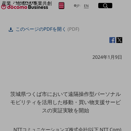
産業・地域DX/事業共創
サイト内検索
開く
日本語
English
メニュー
開く
JP
EN
OPEN HUB for Plural Futures
自律・分散・協調型社会の実現を目指し、
フリーワードを入力して探す
「社会可能性」を探究・実装する事業共創エコシステムです。
このページのPDFを開く
(PDF)
OPEN HUB for Plural Futuresとは
イベント/ウェビナー
検索する
記事コンテンツ
プレイヤー(カタリスト/パートナー企業)
事例
2024年1月9日
Smart World
フリーワードでNTTドコモビジネスの
取り組みを検索
産業・地域DXプラットフォーマーとして
企業と地域が持続成長する社会を目指します
Smart City
Smart Education
Smart Healthcare
茨城県つくば市において遠隔操作型パーソナル
Smart Industry
Smart Mobility
モビリティを活用した移動・買い物支援サービ
Smart Worksite
スの実証実験を開始
生成AI(Generative AI)
地域の取り組み
地域社会を支える皆さまと地域課題の解決や
NTTコミュニケーションズ株式会社(以下 NTT Com)