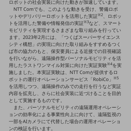
ロボットの社会実装に向けた動きが加速しています。
5G
NTT Comでも、このような動きを受け、警備ロボ
※2
IoT
ットやデリバリーロボットを活用した実証
、ロボッ
※3
トを活用した警備や情報発信の実証
など、スマート
AI
モビリティを実現するさまざまな取り組みを行ってい
データ利活用
ます。2023年2月には、「つくばスーパーサイエンス
シティ構想」の実現に向けた取り組みをすすめるつく
運用管理
ば市の協力のもと、保安要員による近接での目視確認
を行いながら、遠隔操作型パーソナルモビリティを活
業務支援・マーケティング
※4
用したラストワンマイル対策に向けた実証実験
を実
災害対策・BCP
施しました。本実証実験は、NTT Comが提供するロ
課題・ニーズで探す
※5
ボットの運行オペレーションサービス「RobiCo」
課題・ニーズで探すTOP
を活用しつつ、遠隔操作のみでの走行を行うなど実証
コミュニケーション・情報共有
内容を拡充し、さらに社会実装に近づけることを目的
として実施するものです。
マーケティング
また、パーソナルモビリティの遠隔運用オペレーシ
業務効率化
ョンの効率化による事業性向上に向けて、遠隔監視の
一部をAIカメラにて代替した場合の運用オペレーショ
災害対策
ンの検証を行います。