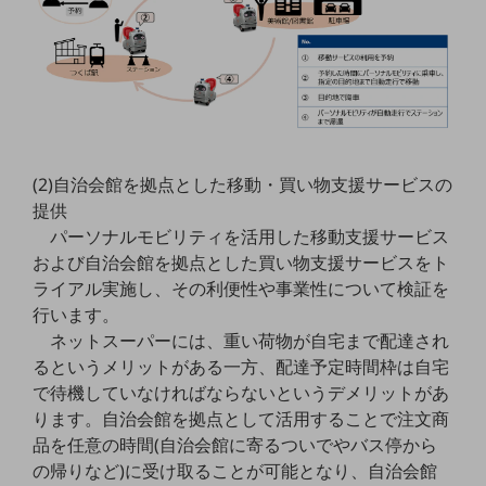
教育
モビリティ
製造・建設業
小売業
キーワードで探す
モバイルTOP
(2)自治会館を拠点とした移動・買い物支援サービスの
提供
法人向けスマホ・携帯に関する、
パーソナルモビリティを活用した移動支援サービス
おすすめの機種、料金やサービスをご紹介
製品
および自治会館を拠点とした買い物支援サービスをト
製品TOP
ライアル実施し、その利便性や事業性について検証を
行います。
ビジネス向けスマートフォン
ネットスーパーには、重い荷物が自宅まで配達され
タフネススマートフォン
るというメリットがある一方、配達予定時間枠は自宅
で待機していなければならないというデメリットがあ
データ通信製品
ります。自治会館を拠点として活用することで注文商
ドコモケータイ
品を任意の時間(自治会館に寄るついでやバス停から
の帰りなど)に受け取ることが可能となり、自治会館
5G対応ホームルーター