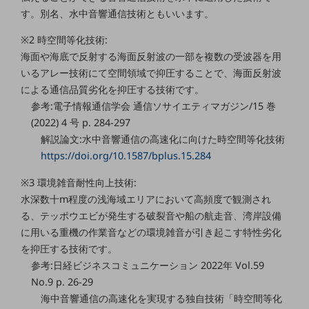
ダイバーシティ
す。別名、水中音響通信技術ともいいます。
経営情報
経営情報TOP
※2 時空間等化技術:
海面や海底で反射する海面反射波の一部を複数の受波器を用
業績
いるアレー技術にて空間領域で抑圧することで、海面反射波
決算公告
による通信品質劣化を抑圧する技術です。
参考:電子情報通信学会 通信ソサイエティマガジン/15 巻
電子公告
(2022) 4 号 p. 284-297
基礎的電気通信役務損益明細表
解説論文:水中音響通信の高速化に向けた時空間等化技術
採用情報
https://doi.org/10.1587/bplus.15.284
採用情報TOP
※3 環境雑音耐性向上技術:
新卒採用
水深数十m程度の浅海域エリアにおいて高頻度で観測され
る、テッポウエビが発生する破裂音や船の航走音、湾岸設備
経験者採用
に用いる重機の作業音などの環境雑音が引き起こす特性劣化
障がい者採用
を抑圧する技術です。
参考:日経ビジネスコミュニケーション 2022年 Vol.59
人材育成制度
広告・協賛
No.9 p. 26-29
広告
海中音響通信の高速化を実現する独自技術「時空間等化