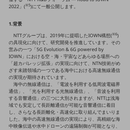
職場環境整備
※5
2022」(
)にて一般公開します。
地域共創・地方創生
1.背景
セキュリティ対策
※6
NTTグループは、2019年に提唱したIOWN構想(
)
遠隔監視
の具現化に向けて、研究開発を推進しています。その
顧客体験（CX）改善
営みの一つ「5G Evolution & 6G powered by
IOWN」における空・海・宇宙などあらゆる場所への
自動化・省電化
「超カバレッジ拡張」の実現に向けて、NTN技術がめ
人材不足解消
ざす未踏領域の一つである海中における高速無線通信
業種・業態で探す
の実現が期待されています。
業種・業態で探すTOP
海中の無線通信は、「電波を利用する低周波電磁界
通信」、「光を利用する光無線通信」、「音波を利用
自治体
する音響通信」の三つに大別されますが、NTTは浅海
一次産業
域でも安定して長距離通信が可能な音響通信に着目
し、さらなる長距離化・高速化に取り組んでまいりま
医療・介護
した。海中の高速無線通信の実現により、高精細な海
観光
中映像伝送や水中ドローンの遠隔制御が可能となり、