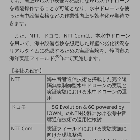
ても、海上から水中映像を確認しながら水中ドローン
セキュリティ
を遠隔操作することが可能となり、水中ドローンを使
その他のお悩みはこちら
った海中設備点検などの作業性向上や効率化が期待で
業界から見つける
きます。
業界から見つけるTOP
また、NTT、ドコモ、NTT Comは、本水中ドローン
製造業
を用いて、海中設備点検を想定した岸壁の劣化状況を
リアルタイムに確認するための実証実験を、静岡市の
小売・卸売業
※9
海洋実証フィールド(
)にて実施します。
運輸業
【各社の役割】
建設業
NTT
海中音響通信技術を搭載した完全遠
隔無線制御型水中ドローンの実現と
地域産業
実証実験における水中ドローンの運
その他の業界はこちら
用
ゲーム感覚で見つける
ドコモ
「5G Evolution & 6G powered by
ビジネスお悩み診断
IOWN」のNTN技術における海中音
NTTドコモビジネス
響通信技術の適用性検討
オンラインショップ
NTT Com
実証フィールドにおける実験実施に
モバイル・ICTサービスをオンラインで
向けた環境整備
相談・申し込みができるバーチャルショップ