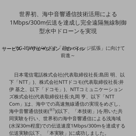
地域経済のさらなる活性化に取り組みます
自治体・地域社会との共創
世界初、海中音響通信技術活用による
LGPF(Local Government Platform)
1Mbps/300m伝送を達成し完全遠隔無線制御
型水中ドローンを実現
別ウィンドウで開きます
～6G-IOWNがめざす「超カバレッジ拡張」に向けて
サービス・ソリューション・モバイル
前進～
サービス・ソリューションTOP
DXに関する課題を解決する
サービス・ソリューションをご紹介
日本電信電話株式会社(代表取締役社長:島田 明、以
カテゴリーで探す
下「NTT」)、株式会社NTTドコモ(代表取締役社長:井
カテゴリーで探すTOP
伊 基之、以下「ドコモ」)、NTTコミュニケーション
ネットワーク・モバイル
ズ株式会社(代表取締役社長:丸岡 亨、以下「NTT
Com」)は、海中での高速無線通信の実現をめざし、
クラウド・データセンター
※1
海中音響通信技術(
)(以下、「本技術」)を用いた共
同実験を行い、世界初の海中音響通信による浅海域
電話・映像コミュニケーション
(水深30m程度)での伝送速度1Mbps/300mを達成する
セキュリティ
伝送実験(以下、「本実験」)に成功しました。