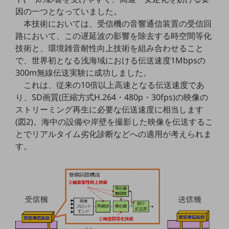
因の一つとなっていました。
通信モジュール製品
本技術においては、受信機の音響通信装置の受信回
路において、この遅延波の影響を除去する時空間等化
衛星携帯電話
技術と、環境雑音耐性向上技術を組み合わせること
IOT完了済みメーカーブランド製品
で、世界初となる浅海域における伝送速度1Mbpsの
料金
300m無線伝送実験に成功しました。
料金TOP
これは、従来の10倍以上高速となる伝送速度であ
ドコモBiz データ無制限 ドコモ MAX ドコモ mini ドコモBiz かけ放題
り、SD画質(圧縮方式H.264・480p・30fps)の映像の
ストリーミング再生に必要な伝送速度に相当します
ケータイプラン
(図2)。海中の設備や岸壁を撮影した映像を伝送するこ
とでリアルタイム劣化診断などへの適用が考えられま
5Gデータプラス
す。
データプラス
IoT向け回線料金
home5Gプラン
モバイルサービス
端末の一元管理