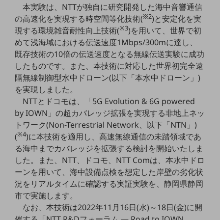
本実験は、NTTが独自に研究開発した海中音響通信
5G
※2
の高速化を実現する時空間等化技術(
)と安定化を実
IoT
※3
現する環境雑音耐性向上技術(
)を用いて、世界で初
めて浅海域における伝送速度1Mbps/300mに達し、
AI
既存技術の10倍の伝送速度となる無線伝送実験に成功
データ利活用
したものです。また、本技術に対応した世界初完全遠
隔無線制御型水中ドローン(以下「本水中ドローン」)
運用管理
を実現しました。
業務支援・マーケティング
NTTとドコモは、「5G Evolution & 6G powered
by IOWN」の超カバレッジ拡張を実現する非地上ネッ
災害対策・BCP
トワーク(Non-Terrestrial Network、以下「NTN」)
課題・ニーズで探す
※4
(
)に本技術を適用し、高速無線通信の未踏領域であ
課題・ニーズで探すTOP
る海中までカバレッジを拡張する検討を開始いたしま
コミュニケーション・情報共有
した。また、NTT、ドコモ、NTT Comは、本水中ドロ
ーンを用いて、海中設備点検を想定した岸壁の劣化状
マーケティング
況をリアルタイムに確認する実証実験を、静岡県静岡
業務効率化
市で実施します。
なお、本技術は2022年11月16日(水)～18日(金)に開
災害対策
催する「NTT R&Dフォーラム ― Road to IOWN