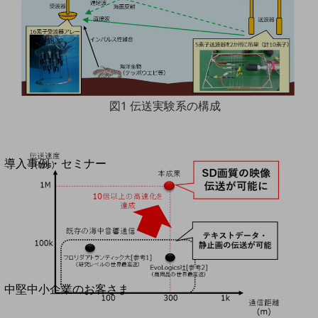
セキュリティ
運用保守・故障紛失サポート
回線・ネットワーク
お手続き
図1 伝送実験系の構成
別ウィンドウで開きます
サービスをご利用中のお客さま
導入事例・セミナー
導入事例TOP
最新の導入事例や注目の導入事例をご紹介します
セミナー
開催・出展する各種セミナー、イベント情報をご紹介します
別ウィンドウで開きます
中堅中小企業のお客さま
NTTドコモビジネスウォッチ