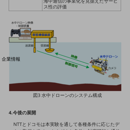
海中通信の事業化を見据えたサービ
法人向けモバイルトップ
ス性の評価
はじめての方へ
サービス・商品を探す
新規会員登録/ログインはこちら
100回線以上のお問い合わせ・お見積りはこちら
別ウィンドウで開きます
企業情報
企業情報TOP
会社案内
会社案内TOP
組織
図3 水中ドローンのシステム構成
沿革
社長からのご挨拶
4.今後の展開
事業拠点
NTTとドコモは本実験を通して各種条件に応じたデ