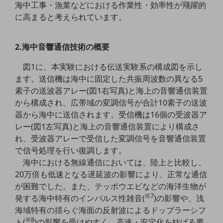
海中工事・漁業などにおける作業性・効率性が飛躍的
教育
に高まると考えられています。
モビリティ
製造・建設業
2.海中音響通信技術の概要
小売業
図1に、本実験における伝送実験系の構成図を示し
キーワードで探す
ます。送信機は海中に固定した共振周波数の異なる5
モバイルTOP
素子の送波器アレー(図1右写真)と海上の音響通信装置
法人向けスマホ・携帯に関する、
から構成され、広帯域の変調信号が合計10素子の送波
おすすめの機種、料金やサービスをご紹介
器から海中に送信されます。受信機は16個の受波器ア
製品
レー(図1左写真)と海上の音響通信装置により構成さ
製品TOP
れ、受波器アレーで受信した変調信号を音響通信装置
ビジネス向けスマートフォン
で信号処理を行い復調します。
海中における無線通信においては、陸上と比較し、
タフネススマートフォン
20万倍も低速となる遅延波の影響により、正常な通信
データ通信製品
が困難でした。また、テッポウエビなどの海洋生物が
※7
発する海中特有のインパルス性雑音(
)の影響や、浅
ドコモケータイ
海域特有の揺らぐ海面の反射波によるドップラーシフ
※8
ト(
)の影響を受けやすく、高速・安定化を妨げる要
5G対応ホームルーター