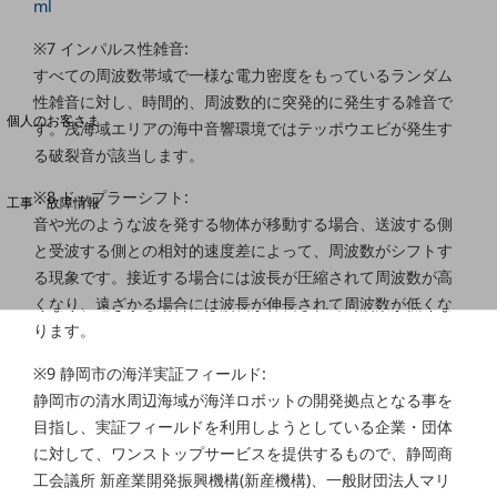
ml
※7 インパルス性雑音:
料金分析(ご利用料金管理サービス)
すべての周波数帯域で一様な電力密度をもっているランダム
Web明細(My docomo)
性雑音に対し、時間的、周波数的に突発的に発生する雑音で
個人のお客さま
す。浅海域エリアの海中音響環境ではテッポウエビが発生す
NTTドコモ
る破裂音が該当します。
OCNなど
※8 ドップラーシフト:
工事・故障情報
音や光のような波を発する物体が移動する場合、送波する側
お客さまサポートサイト
と受波する側との相対的速度差によって、周波数がシフトす
SDPFナレッジセンター
る現象です。接近する場合には波長が圧縮されて周波数が高
NTTドコモ 通信障害情報
くなり、遠ざかる場合には波長が伸長されて周波数が低くな
ります。
※9 静岡市の海洋実証フィールド:
静岡市の清水周辺海域が海洋ロボットの開発拠点となる事を
目指し、実証フィールドを利用しようとしている企業・団体
に対して、ワンストップサービスを提供するもので、静岡商
工会議所 新産業開発振興機構(新産機構)、一般財団法人マリ