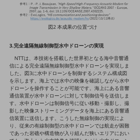
ビジネスお役立ち情報
旬な話題やお役立ち資料などDXの課題を
解決するヒントをお届けする記事サイト
新着記事
図2 本成果の位置づけ
お役立ち資料ダウンロード
トレンド記事特集
IT用語集
3.完全遠隔無線制御型水中ドローンの実現
中堅中小企業向け
サービス・ソリューション
NTTは、本技術を搭載した世界初となる海中音響通
信による完全遠隔無線制御型水中ドローンを実現しま
課題やニーズに合ったサービスをご紹介し、
中堅中小企業のビジネスをサポート！
した。図3に水中ドローンを制御するシステム構成図
お悩みから見つける
を示します。海上では水中の映像を確認しながら水中
お悩みから見つけるTOP
ドローンを操作することが可能です。海上にある音響
通信装置が水中ドローンに対して制御信号を送信しま
ネットワーク
す。水中ドローンは制御信号に従い移動・撮影し、撮
モバイル・音声
影した映像ストリーミングデータを海上にある音響通
信装置に送信します。こうした無線制御の実現によ
バックオフィス
り、従来の有線制御型の水中ドローンでは航走が困難
リモート・ハイブリッドワーク
であった岩礁や構造物が入り組んだ狭いエリアにおい