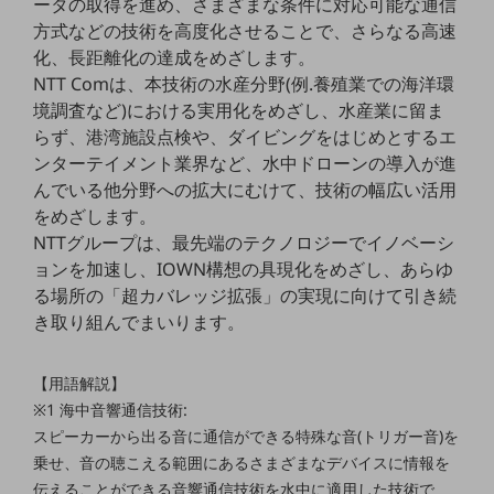
ータの取得を進め、さまざまな条件に対応可能な通信
グループ会社
方式などの技術を高度化させることで、さらなる高速
会社案内パンフレット
化、長距離化の達成をめざします。
ニュースルーム
NTT Comは、本技術の水産分野(例.養殖業での海洋環
ニュースルームTOP
境調査など)における実用化をめざし、水産業に留ま
ニュースリリース
らず、港湾施設点検や、ダイビングをはじめとするエ
ンターテイメント業界など、水中ドローンの導入が進
地域からの発表
んでいる他分野への拡大にむけて、技術の幅広い活用
をめざします。
重要なお知らせ
NTTグループは、最先端のテクノロジーでイノベーシ
お知らせ
ョンを加速し、IOWN構想の具現化をめざし、あらゆ
る場所の「超カバレッジ拡張」の実現に向けて引き続
社外からの評価実績
サステナビリティ
き取り組んでまいります。
サステナビリティTOP
NTTドコモビジネスグループのサステナビリティ
【用語解説】
※1 海中音響通信技術:
サステナビリティ基本方針
スピーカーから出る音に通信ができる特殊な音(トリガー音)を
乗せ、音の聴こえる範囲にあるさまざまなデバイスに情報を
サステナビリティレポート
伝えることができる音響通信技術を水中に適用した技術で