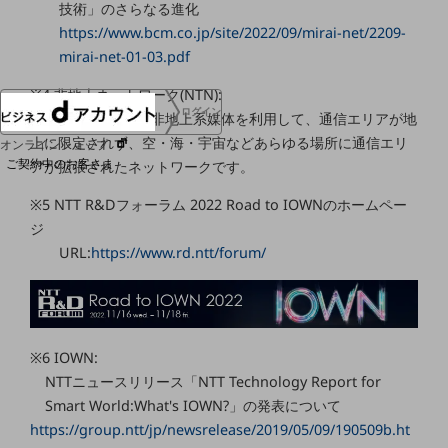
技術」のさらなる進化
協賛
https://www.bcm.co.jp/site/2022/09/mirai-net/2209-
NTTドコモグループ
mirai-net-01-03.pdf
※4 非地上ネットワーク(NTN):
ログイン
衛星やHAPSなどの非地上系媒体を利用して、通信エリアが地
上に限定されず、空・海・宇宙などあらゆる場所に通信エリ
オンラインショップ
ご契約中のお客さま
アが拡張されたネットワークです。
※5 NTT R&Dフォーラム 2022 Road to IOWNのホームペー
サービス別サポート情報
ジ
URL:
https://www.rd.ntt/forum/
ご契約中サービスの一元管理
※6 IOWN:
NTTニュースリリース「NTT Technology Report for
Smart World:What's IOWN?」の発表について
Web明細(ビリングステーション)
https://group.ntt/jp/newsrelease/2019/05/09/190509b.ht