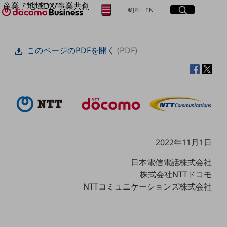
産業・地域DX/事業共創
サイト内検索
開く
日本語
English
メニュー
開く
JP
EN
OPEN HUB for Plural Futures
自律・分散・協調型社会の実現を目指し、
フリーワードを入力して探す
「社会可能性」を探究・実装する事業共創エコシステムです。
このページのPDFを開く
(PDF)
OPEN HUB for Plural Futuresとは
イベント/ウェビナー
検索する
記事コンテンツ
プレイヤー(カタリスト/パートナー企業)
事例
Smart World
フリーワードでNTTドコモビジネスの
取り組みを検索
産業・地域DXプラットフォーマーとして
企業と地域が持続成長する社会を目指します
Smart City
2022年11月1日
Smart Education
Smart Healthcare
日本電信電話株式会社
Smart Industry
株式会社NTTドコモ
Smart Mobility
Smart Worksite
NTTコミュニケーションズ株式会社
生成AI(Generative AI)
地域の取り組み
地域社会を支える皆さまと地域課題の解決や