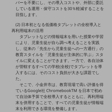
バーを不要にし、その導入コストや、外部に委託
教育
している運用・保守コストを30％軽減することを
モビリティ
目指します。
製造・建設業
(2) 日本初となる低価格タブレットの全校導入と
再利用端末の活用
小売業
キーワードで探す
タブレットなどの情報端末を用いた授業や学習
モバイルTOP
により、児童生徒が自ら調べ考えることを実践
し、従来の「先生から児童生徒への一方通行」の
法人向けスマホ・携帯に関する、
教育スタイルを「児童生徒が主体的に学ぶ」スタ
おすすめの機種、料金やサービスをご紹介
製品
イルに変えることができます。一方で、各自治体
製品TOP
が管轄するすべての学校(全校)でタブレットを導
入するには、そのコスト負担が大きな課題でし
ビジネス向けスマートフォン
た。
タフネススマートフォン
そこで、小金井市は、教育現場で高い評価を得
ているGoogle社 ChromebookTM を日本で初め
データ通信製品
て自治体予算で全校導入するとともに、再利用端
ドコモケータイ
末を併用することで、すべての児童生徒が情報端
末を利用できる環境を整備します。
5G対応ホームルーター