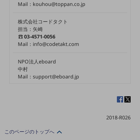
グループ会社
Mail：kouhou@toppan.co.jp
会社案内パンフレット
ニュースルーム
株式会社コードタクト
ニュースルームTOP
担当：矢崎
03-4571-0056
ニュースリリース
Mail：info@codetakt.com
地域からの発表
重要なお知らせ
NPO法人eboard
中村
お知らせ
Mail：support@eboard.jp
社外からの評価実績
サステナビリティ
サステナビリティTOP
NTTドコモビジネスグループのサステナビリティ
2018-R026
サステナビリティ基本方針
このページのトップへ
サステナビリティレポート