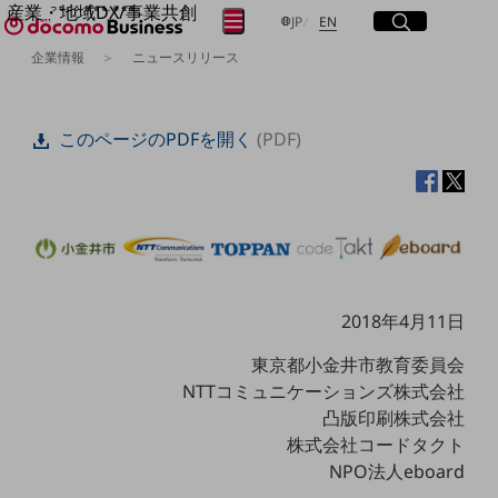
産業・地域DX/事業共創
サイト内検索
開く
日本語
English
メニュー
開く
JP
EN
OPEN HUB for Plural Futures
企業情報
ニュースリリース
自律・分散・協調型社会の実現を目指し、
フリーワードを入力して探す
「社会可能性」を探究・実装する事業共創エコシステムです。
OPEN HUB for Plural Futuresとは
このページのPDFを開く
(PDF)
イベント/ウェビナー
検索する
記事コンテンツ
プレイヤー(カタリスト/パートナー企業)
事例
Smart World
フリーワードでNTTドコモビジネスの
取り組みを検索
産業・地域DXプラットフォーマーとして
企業と地域が持続成長する社会を目指します
Smart City
2018年4月11日
Smart Education
Smart Healthcare
Smart Industry
東京都小金井市教育委員会
Smart Mobility
NTTコミュニケーションズ株式会社
Smart Worksite
凸版印刷株式会社
生成AI(Generative AI)
株式会社コードタクト
地域の取り組み
NPO法人eboard
地域社会を支える皆さまと地域課題の解決や