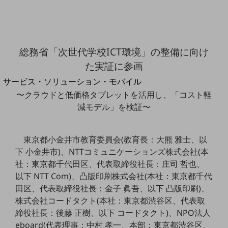
地域経済のさらなる活性化に取り組みます
自治体・地域社会との共創
LGPF(Local Government Platform)
総務省「次世代学校ICT環境」の整備に向け
別ウィンドウで開きます
た実証に参画
サービス・ソリューション・モバイル
サービス・ソリューションTOP
〜クラウドと低価格タブレットを活用し、「コスト軽
減モデル」を検証〜
DXに関する課題を解決する
サービス・ソリューションをご紹介
カテゴリーで探す
東京都小金井市教育委員会(教育長：大熊 雅士、以
カテゴリーで探すTOP
下 小金井市)、NTTコミュニケーションズ株式会社(本
ネットワーク・モバイル
社：東京都千代田区、代表取締役社長：庄司 哲也、
以下 NTT Com)、凸版印刷株式会社(本社：東京都千代
クラウド・データセンター
田区、代表取締役社長：金子 眞吾、以下 凸版印刷)、
電話・映像コミュニケーション
株式会社コードタクト(本社：東京都渋谷区、代表取
締役社長：後藤 正樹、以下 コードタクト)、NPO法人
セキュリティ
eboard(代表理事：中村 孝一、本部：東京都渋谷区、