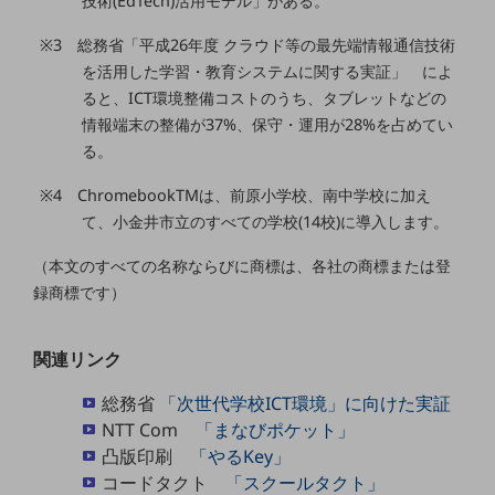
技術(EdTech)活用モデル」がある。
セキュリティ
※3 総務省「平成26年度 クラウド等の最先端情報通信技術
その他のお悩みはこちら
を活用した学習・教育システムに関する実証」 によ
業界から見つける
業界から見つけるTOP
ると、ICT環境整備コストのうち、タブレットなどの
情報端末の整備が37%、保守・運用が28%を占めてい
製造業
る。
小売・卸売業
※4 ChromebookTMは、前原小学校、南中学校に加え
運輸業
て、小金井市立のすべての学校(14校)に導入します。
建設業
（本文のすべての名称ならびに商標は、各社の商標または登
録商標です）
地域産業
その他の業界はこちら
関連リンク
ゲーム感覚で見つける
ビジネスお悩み診断
総務省
「次世代学校ICT環境」に向けた実証
NTTドコモビジネス
NTT Com
「まなびポケット」
オンラインショップ
凸版印刷
「やるKey」
モバイル・ICTサービスをオンラインで
コードタクト
「スクールタクト」
相談・申し込みができるバーチャルショップ