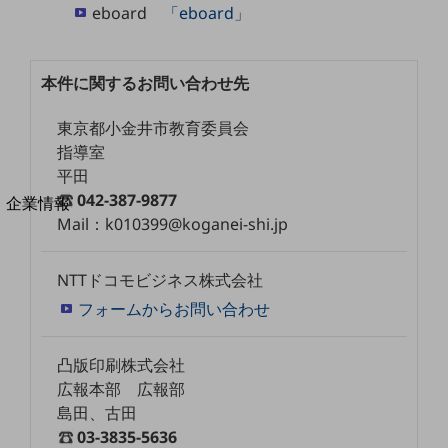
eboard
「eboard」
法人向けモバイルトップ
はじめての方へ
サービス・商品を探す
新規会員登録/ログインはこちら
本件に関するお問い合わせ先
100回線以上のお問い合わせ・お見積りはこちら
東京都小金井市教育委員会
指導室
平田
別ウィンドウで開きます
042-387-9877
企業情報
Mail：k010399@koganei-shi.jp
企業情報TOP
会社案内
会社案内TOP
NTTドコモビジネス株式会社
組織
フォームからお問い合わせ
沿革
凸版印刷株式会社
社長からのご挨拶
広報本部 広報部
島田、古田
事業拠点
03-3835-5636