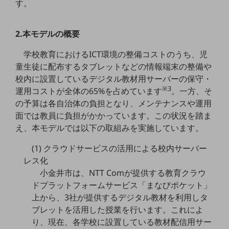
す。
職場環境整備
地域共創・地方創生
2.本モデルの概要
セキュリティ対策
学校教育におけるICT環境の整備コストのうち、児
遠隔監視
童生徒に配布するタブレットなどの情報端末の整備や
校内に設置しているデジタル教材用サーバーの保守・
顧客体験（CX）改善
※3
運用コストが全体の65%を占めています
。一方、そ
自動化・省電化
の予算は各自治体の負担となり、メンテナンスや運用
面では教員に負担がかかっています。この状況を踏ま
人材不足解消
え、本モデルでは以下の取組みを実施しています。
業種・業態で探す
業種・業態で探すTOP
(1) クラウドサービスの活用による校内サーバー
レス化
自治体
小金井市は、NTT Comが提供する教育クラウ
一次産業
ドプラットフォームサービス「まなびポケット」
上から、3社が提供するデジタル教材を利用しタ
医療・介護
ブレットを活用した授業を行います。これによ
観光
り、現在、各学校に設置している教材配信用サー