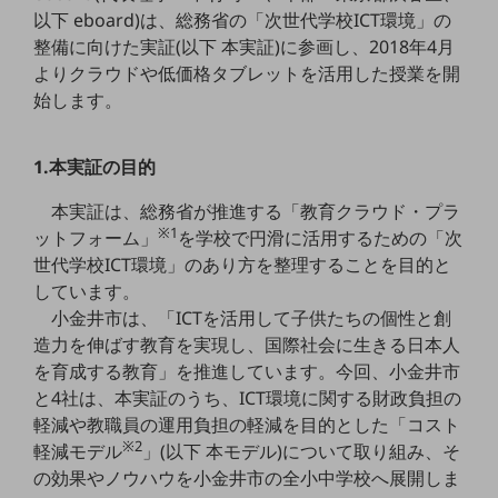
5G
以下 eboard)は、総務省の「次世代学校ICT環境」の
整備に向けた実証(以下 本実証)に参画し、2018年4月
IoT
よりクラウドや低価格タブレットを活用した授業を開
AI
始します。
データ利活用
1.本実証の目的
運用管理
本実証は、総務省が推進する「教育クラウド・プラ
業務支援・マーケティング
※1
ットフォーム」
を学校で円滑に活用するための「次
災害対策・BCP
世代学校ICT環境」のあり方を整理することを目的と
課題・ニーズで探す
しています。
課題・ニーズで探すTOP
小金井市は、「ICTを活用して子供たちの個性と創
造力を伸ばす教育を実現し、国際社会に生きる日本人
コミュニケーション・情報共有
を育成する教育」を推進しています。今回、小金井市
マーケティング
と4社は、本実証のうち、ICT環境に関する財政負担の
軽減や教職員の運用負担の軽減を目的とした「コスト
業務効率化
※2
軽減モデル
」(以下 本モデル)について取り組み、そ
災害対策
の効果やノウハウを小金井市の全小中学校へ展開しま