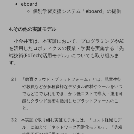
ビジネスお役立ち情報
eboard
個別学習支援システム「eboard」の提供
旬な話題やお役立ち資料などDXの課題を
解決するヒントをお届けする記事サイト
新着記事
4.その他の実証モデル
お役立ち資料ダウンロード
トレンド記事特集
IT用語集
小金井市は、本実証において、プログラミングやAI
中堅中小企業向け
を活用したロボティクスの授業・学習を実施する「先
サービス・ソリューション
端技術(EdTech)活用モデル」についても取り組みま
す。
課題やニーズに合ったサービスをご紹介し、
中堅中小企業のビジネスをサポート！
お悩みから見つける
※1 「教育クラウド・プラットフォーム」とは、児童生徒
お悩みから見つけるTOP
や教員などが多種多様なデジタル教材やツールをいつ
ネットワーク
でもどこでも利用でき、かつ低コストで導入・運用可
能なクラウド技術を活用したプラットフォームのこ
モバイル・音声
と。
バックオフィス
※2 本実証で取り組む実証モデルには、「コスト軽減モデ
リモート・ハイブリッドワーク
ル」に加えて「ネットワーク円滑化モデル」、「先端