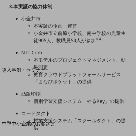
セキュリティ
3.本実証の協力体制
運用保守・故障紛失サポート
小金井市
回線・ネットワーク
本実証の企画・運営
お手続き
小金井市立前原小学校、南中学校の児童生
※4
徒905人、教職員54人が参加
NTT Com
本モデルのプロジェクトマネジメント、効
別ウィンドウで開きます
サービスをご利用中のお客さま
果測定
導入事例・セミナー
教育クラウドプラットフォームサービス
導入事例TOP
「まなびポケット」の提供
最新の導入事例や注目の導入事例をご紹介します
凸版印刷
セミナー
個別学習支援システム「やるKey」の提供
開催・出展する各種セミナー、イベント情報をご紹介します
コードタクト
授業支援システム「スクールタクト」の提
別ウィンドウで開きます
中堅中小企業のお客さま
供
NTTドコモビジネスウォッチ