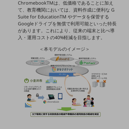
ChromebookTMは、低価格であることに加え
て、教育機関においては、資料作成に便利な G
通信モジュール製品
Suite for EducationTM やデータを保管する
衛星携帯電話
Googleドライブを無償で利用可能といった特長
があります。これにより、従来の端末と比べ導
IOT完了済みメーカーブランド製品
料金
入・運用コストの40%軽減を目指します。
料金TOP
＜本モデルのイメージ＞
ドコモBiz データ無制限 ドコモ MAX ドコモ mini ドコモBiz かけ放題
ケータイプラン
5Gデータプラス
データプラス
IoT向け回線料金
home5Gプラン
モバイルサービス
端末の一元管理