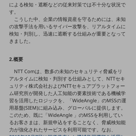
による検知・遮断などの従来対策では不十分な状況で
5G
す。
IoT
こうした中、企業の情報資産を守るためには、未知
の攻撃手法を用いるサイバー攻撃を、リアルタイムに
AI
検知・判別し、迅速に遮断する仕組みが重要となって
データ利活用
きました。
運用管理
2.概要
業務支援・マーケティング
NTT Comは、数多の未知のセキュリティ脅威をリ
災害対策・BCP
課題・ニーズで探す
アルタイムに検知・判別する仕組みとして、NTTセキ
課題・ニーズで探すTOP
ュリティ株式会社およびNTTセキュアプラットフォー
ム研究所が開発した人工知能の要素技術である機械学
コミュニケーション・情報共有
習を活用したロジックを、「WideAngle」のMSSの運
マーケティング
用基盤(SIEM)に組み込み、グローバルに提供します。
このため、既に「WideAngle 」のMSSを利用してい
業務効率化
るお客さまは、新規申込をすることなく、脅威検知能
災害対策
力が強化されたサービスを利用可能です。なお、