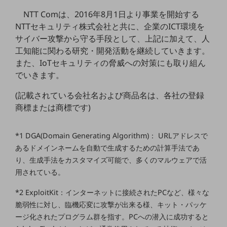
NTT Comは、2016年8月1日より事業を開始する
通信モジュール製品
NTTセキュリティ株式会社と共に、企業のICT環境を
衛星携帯電話
サイバー攻撃から守る手段として、上記に加えて、人
工知能に関わる研究・開発活動を継続していきます。
IOT完了済みメーカーブランド製品
また、IoTセキュリティの脅威への対策にも取り組ん
料金
でいきます。
料金TOP
ドコモBiz データ無制限 ドコモ MAX ドコモ mini ドコモBiz かけ放題
(記載されている会社名および商品名は、各社の登録
商標または商標です)
ケータイプラン
5Gデータプラス
*1 DGA(Domain Generating Algorithm)： URLアドレスで
あるドメインネームを自動で生成するための計算手法であ
データプラス
り、生成手法をカスタマイズ可能で、多くのマルウェアで活
IoT向け回線料金
用されている。
home5Gプラン
*2 ExploitKit：インターネットに接続されたPCなど、様々な
モバイルサービス
脆弱性に対し、臨機応変に攻撃が出来る様、キット・パッケ
端末の一元管理
ージ化されたプログラム群を指す。PCへの潜入に成功すると