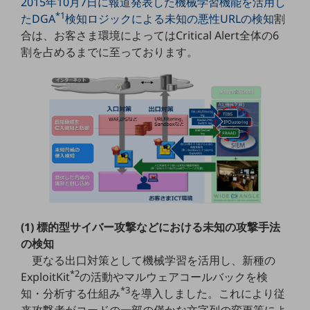
2015年10月7日に報道発表した機械学習機能を活用し
職場環境整備
*1
たDGA
検知ロジックによる未知の悪性URLの検知
割
合は、お客さま環境によってはCritical Alert全体の6
地域共創・地方創生
割を占めるまでに至っております。
セキュリティ対策
遠隔監視
顧客体験（CX）改善
自動化・省電化
人材不足解消
業種・業態で探す
業種・業態で探すTOP
自治体
(1) 標的型サイバー攻撃などにおける未知の攻撃手法
の検知
一次産業
更なる出口対策として機械学習を活用し、新種の
医療・介護
*2
ExploitKit
の活動やマルウェアコールバックを検
*3
知・分析する仕組み
を導入しました。これにより従
観光
来攻撃者がコードの一部の僅かな文字列の変更等によ