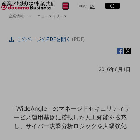
産業・地域DX/事業共創
サイト内検索
開く
日本語
English
メニュー
開く
JP
EN
OPEN HUB for Plural Futures
企業情報
ニュースリリース
自律・分散・協調型社会の実現を目指し、
フリーワードを入力して探す
「社会可能性」を探究・実装する事業共創エコシステムです。
OPEN HUB for Plural Futuresとは
このページのPDFを開く
(PDF)
イベント/ウェビナー
検索する
記事コンテンツ
プレイヤー(カタリスト/パートナー企業)
事例
Smart World
フリーワードでNTTドコモビジネスの
2016年8月1日
取り組みを検索
産業・地域DXプラットフォーマーとして
企業と地域が持続成長する社会を目指します
Smart City
Smart Education
Smart Healthcare
Smart Industry
「WideAngle」のマネージドセキュリティサ
Smart Mobility
Smart Worksite
ービス運用基盤に搭載した人工知能を拡充
生成AI(Generative AI)
し、サイバー攻撃分析ロジックを大幅強化
地域の取り組み
地域社会を支える皆さまと地域課題の解決や