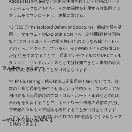
セキュリティ
Adobe FlashやJavaなどの通常使用されている技術のバージ
ョンチェックなどを行い、その脆弱性を利用する攻撃用プロ
運用保守・故障紛失サポート
グラムをダウンロードし、攻撃に繋げる。
回線・ネットワーク
*3 TIBS (Time Isolated Behavior Structure)：機械学習を活
お手続き
用し、マルウェアやExploitKitにおける一定時間(勤務時間内
など)におけるユーザーの振る舞い(どのようなWebサイトへ
どのくらいアクセスしているか、そのWebサイトの特徴は何
かなど)を学習することで、通常アンチウィルスやURLフィル
別ウィンドウで開きます
サービスをご利用中のお客さま
タリング、サンドボックスなどでは検知できない未知の感染
導入事例・セミナー
後の活動を検出することが可能となります。
導入事例TOP
*4 IP Clustering：感染端末は正常通信も織り交ぜつつ、複
最新の導入事例や注目の導入事例をご紹介します
数の不審な通信を発生させるという特徴から、マルウェアが
セミナー
利用する上記通信時のプロトコル・ポート・組織などの組み
開催・出展する各種セミナー、イベント情報をご紹介します
合わせを学習することで、ネットワーク機器の通信ログだけ
で未知のマルウェア感染を検知することが可能となります。
これにより、http通信以外のTCP/UDP通信を行うマルウェア
別ウィンドウで開きます
中堅中小企業のお客さま
も検出できます。
NTTドコモビジネスウォッチ