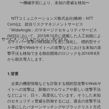
地域経済のさらなる活性化に取り組みます
〜機械学習により、未知の脅威を検知〜
自治体・地域社会との共創
LGPF(Local Government Platform)
NTTコミュニケーションズ株式会社(略称：NTT
Com)は、総合リスクマネジメントサービス
別ウィンドウで開きます
「WideAngle」のマネージドセキュリティサービス
(MSS)において、2015年10月に搭載した人工知能によ
サービス・ソリューション・モバイル
るサイバー攻撃の検知能力を更に強化し、標的型サイ
サービス・ソリューションTOP
バー攻撃やWebサイトへの攻撃などにおける未知の攻
DXに関する課題を解決する
撃手法も検知できる独自開発のロジックを2016年8月
サービス・ソリューションをご紹介
から順次導入します。
カテゴリーで探す
カテゴリーで探すTOP
1.背景
ネットワーク・モバイル
企業の機密情報などを詐取する標的型攻撃やWebサ
クラウド・データセンター
イトへの攻撃は、新種のマルウェアや新しい攻撃手法
電話・映像コミュニケーション
などにより、日々、高度化しています。そうした未知
のセキュリティ脅威を防御するには、過去の攻撃手法
セキュリティ
を基にしたパターンマッチングやブラックリスト方式