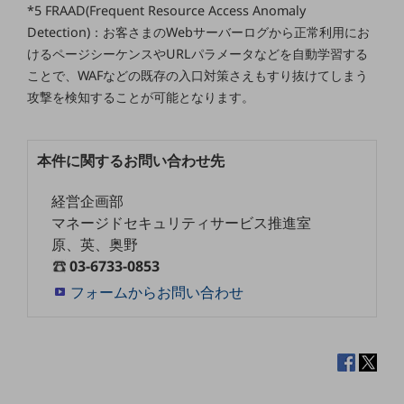
ビジネスお役立ち情報
*5 FRAAD(Frequent Resource Access Anomaly
Detection)：お客さまのWebサーバーログから正常利用にお
旬な話題やお役立ち資料などDXの課題を
けるページシーケンスやURLパラメータなどを自動学習する
解決するヒントをお届けする記事サイト
新着記事
ことで、WAFなどの既存の入口対策さえもすり抜けてしまう
お役立ち資料ダウンロード
攻撃を検知することが可能となります。
トレンド記事特集
IT用語集
中堅中小企業向け
サービス・ソリューション
本件に関するお問い合わせ先
課題やニーズに合ったサービスをご紹介し、
経営企画部
中堅中小企業のビジネスをサポート！
マネージドセキュリティサービス推進室
お悩みから見つける
原、英、奥野
お悩みから見つけるTOP
03-6733-0853
ネットワーク
フォームからお問い合わせ
モバイル・音声
バックオフィス
リモート・ハイブリッドワーク