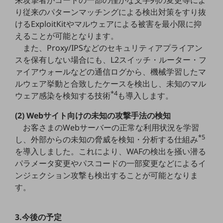
教育
り従来のパターンマッチングによる検出対策をすり抜
けるExploitKitやマルウェアによる被害を最小限に抑
モビリティ
えることが可能となります。
製造・建設業
また、Proxy/IPSなどのセキュリティアプライアン
スを保有しない場合にも、L2スイッチ・ルーター・フ
小売業
ァイアウォールなどの通信ログから、機械学習したマ
キーワードで探す
モバイルTOP
ルウェア挙動と合致したケースを検出し、未知のマル
*4
ウェア感染を検知する技術
も導入します。
法人向けスマホ・携帯に関する、
おすすめの機種、料金やサービスをご紹介
(2) Webサイト向けの未知の攻撃手法の検知
製品
お客さまのWebサーバーの正常な利用状況を学習
製品TOP
*5
し、外部からの未知の脅威を検知・分析する仕組み
ビジネス向けスマートフォン
を導入しました。これにより、WAFの検出を掻い潜る
パラメータ変更やパスコードの一部変更などによるイ
タフネススマートフォン
ンジェクション攻撃も検出することが可能となりま
データ通信製品
す。
ドコモケータイ
3.今後の予定
5G対応ホームルーター