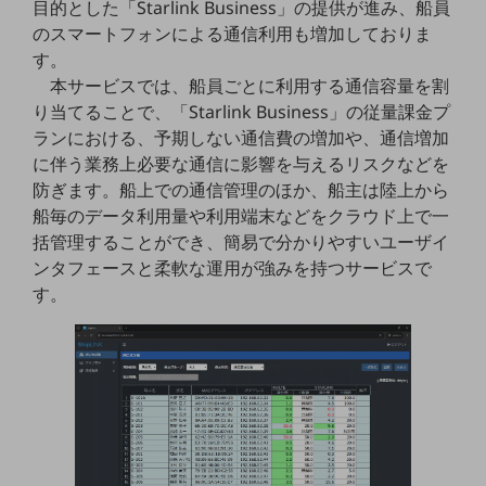
目的とした「Starlink Business」の提供が進み、船員
5G
のスマートフォンによる通信利用も増加しておりま
IoT
す。
本サービスでは、船員ごとに利用する通信容量を割
AI
り当てることで、「Starlink Business」の従量課金プ
データ利活用
ランにおける、予期しない通信費の増加や、通信増加
に伴う業務上必要な通信に影響を与えるリスクなどを
運用管理
防ぎます。船上での通信管理のほか、船主は陸上から
船毎のデータ利用量や利用端末などをクラウド上で一
業務支援・マーケティング
括管理することができ、簡易で分かりやすいユーザイ
災害対策・BCP
ンタフェースと柔軟な運用が強みを持つサービスで
課題・ニーズで探す
す。
課題・ニーズで探すTOP
コミュニケーション・情報共有
マーケティング
業務効率化
災害対策