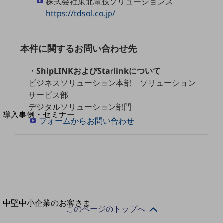
セキュリティ
株式会社東北電技ソリューションズ
https://tdsol.co.jp/
運用保守・故障紛失サポート
回線・ネットワーク
お手続き
本件に関するお問い合わせ先
・ShipLINKおよびStarlinkについて
ビジネスソリューション本部 ソリューション
サービス部
別ウィンドウで開きます
サービスをご利用中のお客さま
デジタルソリューション部門
導入事例・セミナー
フォームからお問い合わせ
導入事例TOP
最新の導入事例や注目の導入事例をご紹介します
セミナー
開催・出展する各種セミナー、イベント情報をご紹介します
別ウィンドウで開きます
中堅中小企業のお客さま
このページのトップへ
NTTドコモビジネスウォッチ