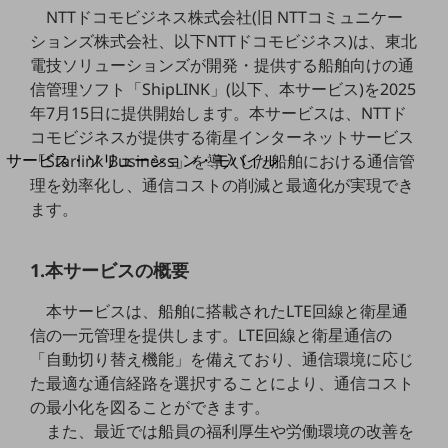
地域経済のさらなる活性化に取り組みます
NTTドコモビジネス株式会社(旧 NTTコミュニケー
自治体・地域社会との共創
ションズ株式会社、以下NTTドコモビジネス)は、東北
LGPF(Local Government Platform)
電技ソリューションズが開発・提供する船舶向けの通
信管理ソフト「ShipLINK」(以下、本サービス)を2025
別ウィンドウで開きます
年7月15日に提供開始します。本サービスは、NTTド
コモビジネスが提供する衛星インターネットサービス
サービス・ソリューション・モバイル
「Starlink Business」を導入した船舶における通信管
サービス・ソリューションTOP
理を効率化し、通信コストの削減と最適化が実現でき
ます。
DXに関する課題を解決する
サービス・ソリューションをご紹介
カテゴリーで探す
1.本サービスの概要
カテゴリーで探すTOP
本サービスは、船舶に搭載されたLTE回線と衛星通
ネットワーク・モバイル
信の一元管理を提供します。LTE回線と衛星通信の
クラウド・データセンター
「自動切り替え機能」を備えており、通信環境に応じ
た最適な通信経路を選択することにより、通信コスト
電話・映像コミュニケーション
の最小化を図ることができます。
セキュリティ
また、最近では船員の福利厚生や労働環境の改善を