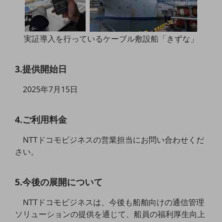
教育
モビリティ
実証導入を行っているケーブル敷設船「きずな」
製造・建設業
小売業
3.提供開始日
キーワードで探す
モバイルTOP
2025年7月15日
法人向けスマホ・携帯に関する、
おすすめの機種、料金やサービスをご紹介
4.ご利用料金
製品
製品TOP
NTTドコモビジネスの営業担当にお問い合わせくだ
ビジネス向けスマートフォン
さい。
タフネススマートフォン
5.今後の展開について
データ通信製品
NTTドコモビジネスは、今後も船舶向けの通信管理
ドコモケータイ
ソリューションの提供を通じて、船員の福利厚生向上
5G対応ホームルーター