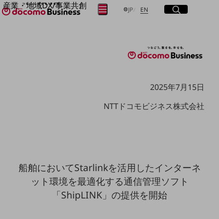
産業・地域DX/事業共創
サイト内検索
開く
日本語
English
メニュー
開く
JP
EN
OPEN HUB for Plural Futures
自律・分散・協調型社会の実現を目指し、
フリーワードを入力して探す
「社会可能性」を探究・実装する事業共創エコシステムです。
OPEN HUB for Plural Futuresとは
イベント/ウェビナー
検索する
記事コンテンツ
プレイヤー(カタリスト/パートナー企業)
2025年7月15日
事例
Smart World
フリーワードでNTTドコモビジネスの
NTTドコモビジネス株式会社
取り組みを検索
産業・地域DXプラットフォーマーとして
企業と地域が持続成長する社会を目指します
Smart City
Smart Education
Smart Healthcare
Smart Industry
船舶においてStarlinkを活用したインターネ
Smart Mobility
Smart Worksite
ット環境を最適化する通信管理ソフト
生成AI(Generative AI)
「ShipLINK」の提供を開始
地域の取り組み
地域社会を支える皆さまと地域課題の解決や