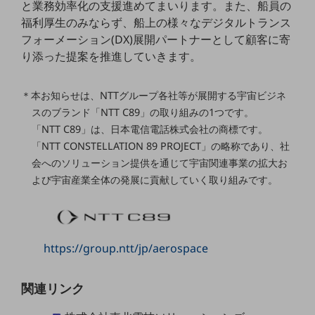
と業務効率化の支援進めてまいります。また、船員の
福利厚生のみならず、船上の様々なデジタルトランス
通信モジュール製品
フォーメーション(DX)展開パートナーとして顧客に寄
衛星携帯電話
り添った提案を推進していきます。
IOT完了済みメーカーブランド製品
料金
＊本お知らせは、NTTグループ各社等が展開する宇宙ビジネ
料金TOP
スのブランド「NTT C89」の取り組みの1つです。
「NTT C89」は、日本電信電話株式会社の商標です。
ドコモBiz データ無制限 ドコモ MAX ドコモ mini ドコモBiz かけ放題
「NTT CONSTELLATION 89 PROJECT」の略称であり、社
ケータイプラン
会へのソリューション提供を通じて宇宙関連事業の拡大お
よび宇宙産業全体の発展に貢献していく取り組みです。
5Gデータプラス
データプラス
IoT向け回線料金
https://group.ntt/jp/aerospace
home5Gプラン
モバイルサービス
関連リンク
端末の一元管理