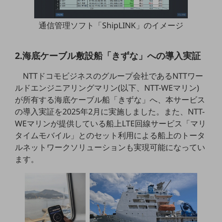
職場環境整備
通信管理ソフト「ShipLINK」のイメージ
地域共創・地方創生
セキュリティ対策
2.海底ケーブル敷設船「きずな」への導入実証
遠隔監視
NTTドコモビジネスのグループ会社であるNTTワー
顧客体験（CX）改善
ルドエンジニアリングマリン(以下、NTT-WEマリン)
自動化・省電化
が所有する海底ケーブル船「きずな」へ、本サービス
の導入実証を2025年2月に実施しました。また、NTT-
人材不足解消
WEマリンが提供している船上LTE回線サービス「マリ
業種・業態で探す
タイムモバイル」とのセット利用による船上のトータ
業種・業態で探すTOP
ルネットワークソリューションも実現可能になってい
自治体
ます。
一次産業
医療・介護
観光