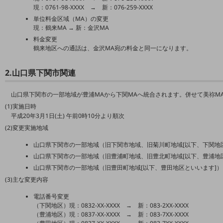
5G
現：0761-98-XXXX → 新：076-259-XXXX
単位料金区域（MA）の変更
IoT
現：鶴来MA → 新：金沢MA
料金変更
AI
鶴来地区への通話は、金沢MA宛の料金と同一になります。
データ利活用
2.山口県下関市関連
運用管理
山口県下関市の一部地域が豊浦MAから下関MAへ統合されます。併せて美祢M
業務支援・マーケティング
(1)実施日時
平成20年3月1日(土) 午前0時10分より順次
災害対策・BCP
課題・ニーズで探す
(2)変更実施地域
課題・ニーズで探すTOP
山口県下関市の一部地域（旧下関市地域、旧菊川町地域[以下、下関地
コミュニケーション・情報共有
山口県下関市の一部地域（旧豊浦町地域、旧豊北町地域[以下、豊浦地
山口県下関市の一部地域（旧豊田町地域[以下、豊田地区といいます]）
マーケティング
(3)主な変更内容
業務効率化
電話番号変更
（下関地区）現：0832-XX-XXXX → 新：083-2XX-XXXX
災害対策
（豊浦地区）現：0837-XX-XXXX → 新：083-7XX-XXXX