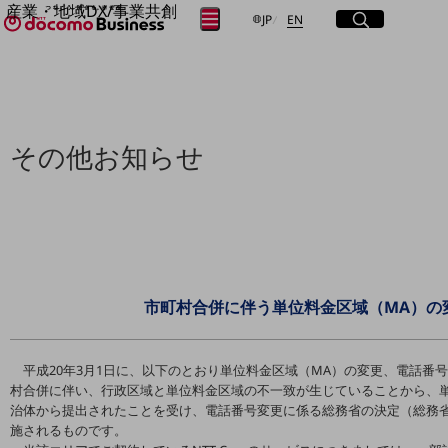
産業・地域DX/事業共創
サイト内検索
開く
日本語
English
メニュー
開く
JP
EN
OPEN HUB for Plural Futures
自律・分散・協調型社会の実現を目指し、
フリーワードを入力して探す
「社会可能性」を探究・実装する事業共創エコシステムです。
OPEN HUB for Plural Futuresとは
イベント/ウェビナー
検索する
記事コンテンツ
その他お知らせ
プレイヤー(カタリスト/パートナー企業)
事例
Smart World
フリーワードでNTTドコモビジネスの
取り組みを検索
産業・地域DXプラットフォーマーとして
企業と地域が持続成長する社会を目指します
Smart City
Smart Education
市町村合併に伴う単位料金区域（MA）の
Smart Healthcare
Smart Industry
Smart Mobility
Smart Worksite
平成20年3月1日に、以下のとおり単位料金区域（MA）の変更、電話番
生成AI(Generative AI)
村合併に伴い、行政区域と単位料金区域の不一致が生じていることから、
地域の取り組み
治体から提出されたことを受け、電話番号変更に係る総務省の決定（総務省告示
施されるものです。
地域社会を支える皆さまと地域課題の解決や