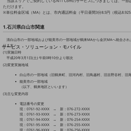
当該エリアでご契約しているNTT Comのサービスにつきましては、一
地域経済のさらなる活性化に取り組みます
ただけます。
自治体・地域社会との共創
※単位料金区域（MA）とは、市内通話料金（平日昼間3分8.5円（税込8.9
LGPF(Local Government Platform)
1.石川県白山市関連
別ウィンドウで開きます
清白山市の一部地域および能美市の一部地域が鶴来MAから金沢MAへ統合され
ります。
サービス・ソリューション・モバイル
(1)実施日時
サービス・ソリューションTOP
平成20年3月1日(土) 午前0時10分より順次
DXに関する課題を解決する
(2)変更実施地域
サービス・ソリューションをご紹介
カテゴリーで探す
白山市の一部地域（旧鶴来町、旧河内村、旧鳥越村、旧吉野谷村、旧
カテゴリーで探すTOP
能美市の一部地域
（以下、鶴来地区といいます）
ネットワーク・モバイル
(3)主な変更内容
クラウド・データセンター
電話番号の変更
現：0761-92-XXXX → 新：076-272-XXXX
電話・映像コミュニケーション
現：0761-93-XXXX → 新：076-273-XXXX
現：0761-94-XXXX → 新：076-254-XXXX
セキュリティ
現：0761-95-XXXX → 新：076-255-XXXX
現：0761-96-XXXX → 新：076-256-XXXX