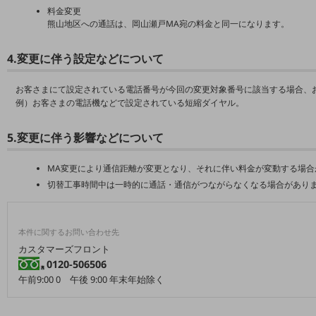
教育
料金変更
熊山地区への通話は、岡山瀬戸MA宛の料金と同一になります。
モビリティ
4.変更に伴う設定などについて
製造・建設業
小売業
お客さまにて設定されている電話番号が今回の変更対象番号に該当する場合、
キーワードで探す
例）お客さまの電話機などで設定されている短縮ダイヤル。
モバイルTOP
5.変更に伴う影響などについて
法人向けスマホ・携帯に関する、
おすすめの機種、料金やサービスをご紹介
製品
MA変更により通信距離が変更となり、それに伴い料金が変動する場合
製品TOP
切替工事時間中は一時的に通話・通信がつながらなくなる場合があり
ビジネス向けスマートフォン
本件に関するお問い合わせ先
タフネススマートフォン
カスタマーズフロント
データ通信製品
0120-506506
午前9:00 0 午後 9:00 年末年始除く
ドコモケータイ
5G対応ホームルーター