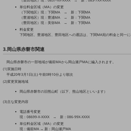
（豊田地区）現：0837-XX-XXXX → 新：083-7XX-XXXX
職場環境整備
単位料金区域（MA）の変更
（下関地区）現：下関MA → 新：下関MA
地域共創・地方創生
（豊浦地区）現：豊浦MA → 新：下関MA
（豊田地区）現：美弥MA → 新：下関MA
セキュリティ対策
料金変更
下関地区、豊浦地区、豊田地区への通話は、下関MA宛の料金と同一に
遠隔監視
顧客体験（CX）改善
3.岡山県赤磐市関連
自動化・省電化
岡山県赤磐市の一部地域が備前MAから岡山瀬戸MAに編入されます。
人材不足解消
(1)実施日時
平成20年3月1日(土) 午前0時10分より順次
業種・業態で探す
業種・業態で探すTOP
(2)変更実施地域
岡山県赤磐市の旧熊山町（以下、熊山地区といいます）
自治体
(3)主な変更内容
一次産業
電話番号変更
医療・介護
現：08699-X-XXXX → 新：086-99X-XXXX
単位料金区域（MA）の変更
観光
現：備前MA → 新：岡山瀬戸MA