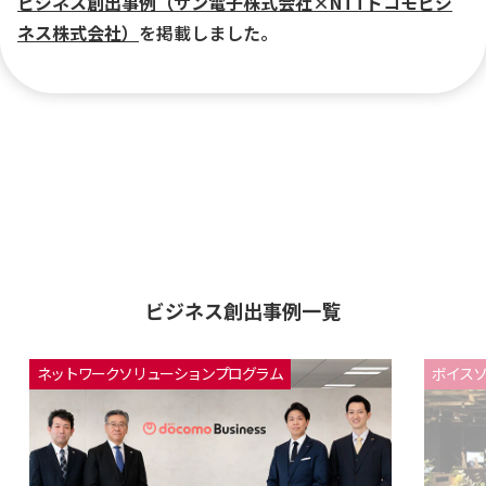
ビジネス創出事例（サン電子株式会社×NTTドコモビジ
ネス株式会社）
を掲載しました。
2026年1月27日
｢Node-AI プロジェクト解説｣
を掲載しました。
2026年1月26日
ビジネス創出事例（ミドクラジャパン株式会社×NTTド
コモビジネス株式会社）
を掲載しました。
2025年12月11日
ビジネス創出事例（都築電気株式会社×Arcstar IP
ビジネス創出事例一覧
Voice（Universal One） クラウドプラン）
を掲載しまし
た。
ネットワークソリューションプログラム
ボイス
2025年11月18日
ドコモビジネスパートナープログラムWeb受付開始しま
した。