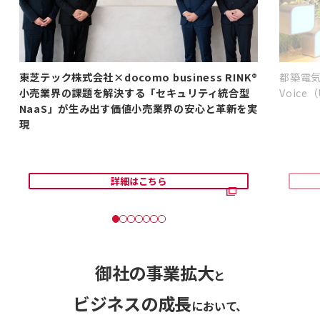
2025年10月7日
ドコモビジネスパートナープログラム紹介サイトを公開し
ました。
東芝テック株式会社×docomo business RINK®
都築電気株
小売業界の課題を解決する「セキュリティ統合型
Voice
NaaS」が生み出す価値小売業界の安心と革新を実
現
詳細はこちら
御社の事業拡大
と
ビジネスの成長
において、