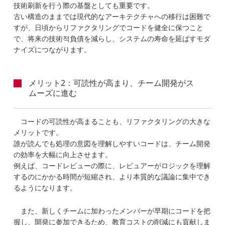
技術刷新を行う際の基盤としても重要です。
古い構造のままでは現代的なアーキテクチャへの移行は困難で
すが、日頃からリファクタリングでコードを健全に保つこと
で、将来の技術적負債を減らし、システムの寿命を延ばすモダ
ナイズにつながります。
メリット2：可読性が高まり、チーム開発がス
ムーズに進む
コードの可読性が高まることも、リファクタリングの大きな
メリットです。
誰が読んでも処理の意図を理解しやすいコードは、チーム開発
の効率を大幅に向上させます。
例えば、コードレビューの際に、レビュアーがロジックを理解
するのにかかる時間が短縮され、より本質的な議論に集中でき
るようになります。
また、新しくチームに加わったメンバーが早期にコードを把
握し、開発に参加できるため、教育コストの削減にも貢献しま