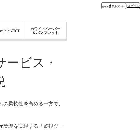
ログイン
ホワイトペーパー
eウィズICT
＆パンフレット
サービス・
説
ステムの柔軟性を高める一方で、
元管理を実現する「監視ツー