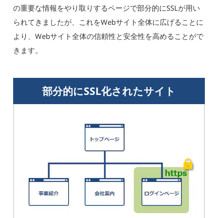
常時SSLとは、運営するWebサイトの「全てのペー
号化」するセキュリティ手法です。従来は、個人
の重要な情報をやり取りするページで部分的にSSL
られてきましたが、これをWebサイト全体に広げ
より、Webサイト全体の信頼性と安全性を高める
きます。
部分的にSSL化されたサイト