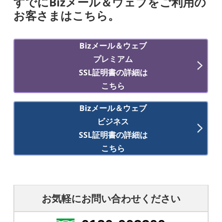
もご用意しています。
Bizメール＆ウェブ
プレミアム
リソース専有、複数ドメイン対応！
運用おまかせのマネージド仮想専用サーバー
ディスク容量
100
GB〜
月額料金
23,000
円