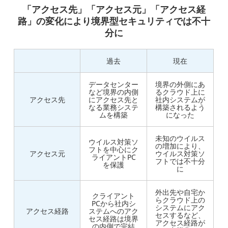
「アクセス先」「アクセス元」「アクセス経
路」の変化により境界型セキュリティでは不十
分に
過去
現在
データセンター
境界の外側にあ
など境界の内側
るクラウド上に
アクセス先
にアクセス先と
社内システムが
なる業務システ
構築されるよう
ムを構築
になった
未知のウイルス
ウイルス対策ソ
の増加により、
フトを中心にク
アクセス元
ウイルス対策ソ
ライアントPC
フトでは不十分
を保護
に
外出先や自宅か
クライアント
らクラウド上の
PCから社内シ
システムにアク
アクセス経路
ステムへのアク
セスするなど、
セス経路は境界
アクセス経路が
の内側で完結