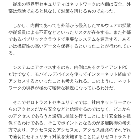
従来の境界型セキュリティはネットワークの内側は安全、外
部は危険であると見なして対策を講じるものであった。
しかし、内側であっても外部から侵入したマルウェアの拡散
や従業員による不正などといったリスクが存在する。また外部
であるパブリッククラウドで重要なシステムを運営する、ある
いは機密性の高いデータを保存するといったことが行われてい
る。
システムにアクセスするのも、内側にあるクライアントPC
だけでなく、モバイルデバイスを使ってインターネット経由で
アクセスするといったことも考えられる。このように、ネット
ワークの境界が極めて曖昧な状況になっているわけだ。
そこでゼロトラストセキュリティでは、社内ネットワークか
らのアクセスだから安全などと信頼するのではなく、どこから
のアクセスであろうと適切に検証を行うことにより安全性を担
保するわけである。そこでポイントとなるのが多層防御の考え
方であり、アクセス先とアクセス元、アクセス経路のそれぞれ
で適切にセキュリティ対策を実施することによりゼロトラスト