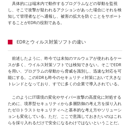
具体的には端末内で動作するプログラムなどの挙動を監視
し、そこで攻撃が疑われるアクションがあった場合にそれを検
知して管理者などへ通報し、被害の拡大を防ぐことをサポート
することがEDRの役割である。
EDRとウィルス対策ソフトの違い
前述したように、昨今では未知のマルウェアが使われるケー
スが多く、ウイルス対策ソフトでは検知できない。そこでEDR
を用い、プログラムの挙動から脅威を識別し、迅速な対応を可
能にする。このEDRも昨今のセキュリティ対策において大きな
トレンドとなっており、すでに多くの企業で導入されている。
このようにIT環境の変化やサイバー攻撃の高度化に対処する
ために、境界型セキュリティから多層防御の考え方を採り入れ
たゼロトラストセキュリティへと基本的な考え方やソリューシ
ョンも変化している。ただ、ここで意識しておきたいのはこれ
らを採り入れるだけで安全になるわけではないということだ。