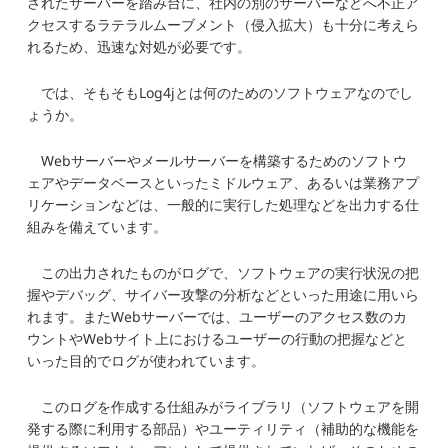
されたサーバーを踏み台に、社内の別のサーバーなどへ不正ア
クセスするラテラルムーブメント（侵入拡大）も十分に考えら
れるため、迅速な対処が必要です。
では、そもそもLog4jとは何のためのソフトウェアなのでし
ょうか。
Webサーバーやメールサーバーを構築するためのソフトウ
ェアやデータベースといったミドルウェア、あるいは業務アプ
リケーションなどは、一般的に実行した処理などを出力する仕
組みを備えています。
この出力されたものがログで、ソフトウェアの実行状況の把
握やデバッグ、サイバー攻撃の分析などといった用途に用いら
れます。またWebサーバーでは、ユーザーのアクセス数のカ
ウントやWebサイト上におけるユーザーの行動の把握などと
いった目的でログが使われています。
このログを作成する仕組みがライブラリ（ソフトウェアを開
発する際に利用する部品）やユーティリティ（補助的な機能を