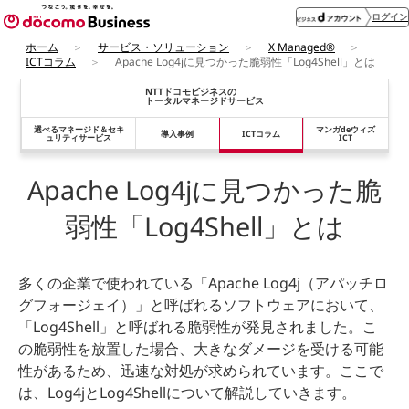
ログイン
ホーム
サービス・ソリューション
X Managed®
ICTコラム
Apache Log4jに見つかった脆弱性「Log4Shell」とは
NTTドコモビジネスの
トータルマネージドサービス
選べるマネージド＆
セキ
マンガdeウィズ
導入事例
ICTコラム
ュリティサービス
ICT
Apache Log4jに見つかった脆
弱性「Log4Shell」とは
多くの企業で使われている「Apache Log4j（アパッチロ
グフォージェイ）」と呼ばれるソフトウェアにおいて、
「Log4Shell」と呼ばれる脆弱性が発見されました。こ
の脆弱性を放置した場合、大きなダメージを受ける可能
性があるため、迅速な対処が求められています。ここで
は、Log4jとLog4Shellについて解説していきます。