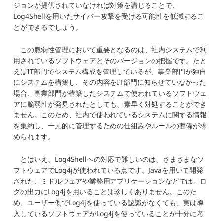
ジョンが提供されていなければ対策を講じることで、
Log4Shellを用いたサイバー攻撃を受ける可能性を低減するこ
とができるでしょう。
この脆弱性管理において重要となるのは、社内システムで利
用されているソフトウェアとそのバージョンの把握です。たと
えばIT部門でシステム構成を管理しているが、事業部門が独自
にシステムを構築し、その内容をIT部門に知らせていなかった
場合、事業部門が構築したシステムで使われているソフトウェ
アに脆弱性が発見されたとしても、素早く対処することができ
ません。このため、社内で使われているシステムに関する情報
を集約し、一元的に管理するための仕組みやルールの整備が求
められます。
とはいえ、Log4Shellへの対応で難しいのは、さまざまなソ
フトウェアでLog4jが使われている点です。Javaを用いて開発
された、ミドルウェアや業務用アプリケーションなどでは、ロ
グの出力にLog4jを用いることは珍しくありません。このた
め、ユーザー側でLog4jを使っている認識がなくても、実は導
入しているソフトウェアがLog4jを使っていることが十分に考