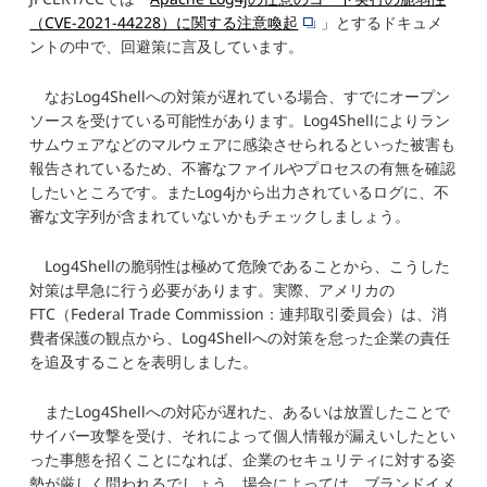
（CVE-2021-44228）に関する注意喚起
」とするドキュメ
ントの中で、回避策に言及しています。
なおLog4Shellへの対策が遅れている場合、すでにオープン
ソースを受けている可能性があります。Log4Shellによりラン
サムウェアなどのマルウェアに感染させられるといった被害も
報告されているため、不審なファイルやプロセスの有無を確認
したいところです。またLog4jから出力されているログに、不
審な文字列が含まれていないかもチェックしましょう。
Log4Shellの脆弱性は極めて危険であることから、こうした
対策は早急に行う必要があります。実際、アメリカの
FTC（Federal Trade Commission：連邦取引委員会）は、消
費者保護の観点から、Log4Shellへの対策を怠った企業の責任
を追及することを表明しました。
またLog4Shellへの対応が遅れた、あるいは放置したことで
サイバー攻撃を受け、それによって個人情報が漏えいしたとい
った事態を招くことになれば、企業のセキュリティに対する姿
勢が厳しく問われるでしょう。場合によっては、ブランドイメ