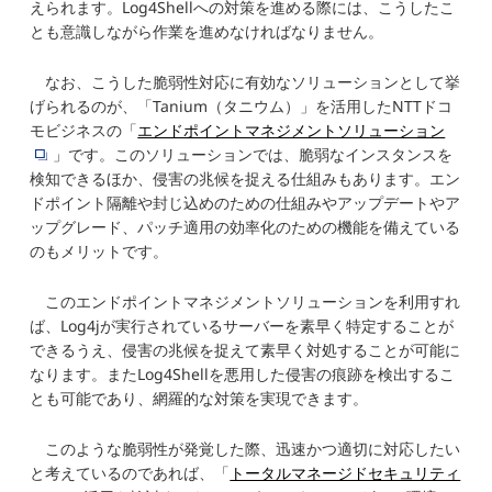
えられます。Log4Shellへの対策を進める際には、こうしたこ
とも意識しながら作業を進めなければなりません。
なお、こうした脆弱性対応に有効なソリューションとして挙
げられるのが、「Tanium（タニウム）」を活用したNTTドコ
モビジネスの「
エンドポイントマネジメントソリューション
」です。このソリューションでは、脆弱なインスタンスを
検知できるほか、侵害の兆候を捉える仕組みもあります。エン
ドポイント隔離や封じ込めのための仕組みやアップデートやア
ップグレード、パッチ適用の効率化のための機能を備えている
のもメリットです。
このエンドポイントマネジメントソリューションを利用すれ
ば、Log4jが実行されているサーバーを素早く特定することが
できるうえ、侵害の兆候を捉えて素早く対処することが可能に
なります。またLog4Shellを悪用した侵害の痕跡を検出するこ
とも可能であり、網羅的な対策を実現できます。
このような脆弱性が発覚した際、迅速かつ適切に対応したい
と考えているのであれば、「
トータルマネージドセキュリティ