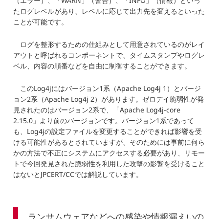
（エラー）、「WARN」（警告）、「INFO」（情報）といっ
たログレベルがあり、レベルに応じて出力先を変えるといった
ことが可能です。
ログを整形するための仕組みとして用意されているのがレイ
アウトと呼ばれるコンポーネントで、タイムスタンプやログレ
ベル、内容の順番などを自由に制御することができます。
このLog4jにはバージョン1系（Apache Log4j 1）とバージ
ョン2系（Apache Log4j 2）があります。ゼロデイ脆弱性が発
見されたのはバージョン2系で、「Apache Log4j-core
2.15.0」より前のバージョンです。バージョン1系であって
も、Log4jの設定ファイルを変更することができれば影響を受
ける可能性があるとされていますが、そのためには事前に何ら
かの方法で不正にシステムにアクセスする必要があり、リモー
トで今回発見された脆弱性を利用した攻撃の影響を受けること
はないとJPCERT/CCでは解説しています。
ランサムウェアなどへの感染や情報漏えいの