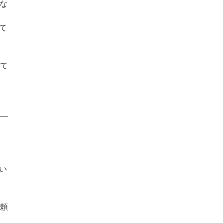
な
て
って
い
信頼