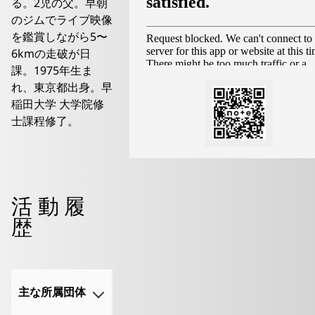
る。2児の父。早朝
のジムでライブ映像
を鑑賞しながら5〜
6kmの走破が日
課。1975年生ま
れ、東京都出身。早
稲田大学 大学院修
士課程修了。
活動履
歴
主な所属団体