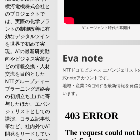
横河電機株式会社と
のプロジェクトで
は、実際の化学プラ
ントの制御改善に有
AIエージェント時代の幕開け
効なデジタルツイン
を世界で初めて実
現。AIの最新研究動
Eva note
向やビジネス実装な
どの情報交換・人材
NTTドコモビジネス エバンジェリスト
交流を目的とした
式noteアカウントです。
NTTグループディー
地域・産業DXに関する最新情報を発信
プラーニング連絡会
います。
の初期立ち上げに寄
与したほか、エバン
ジェリストとしての
講演、コラム記事執
筆など、社内外でAI
開発をリードしてい