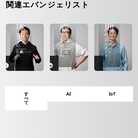
岩
口
関連エバンジェリスト
西
瀬
孝
塚
義
則
要
昌
AI
デー
タマ
AI
AI
ネジ
生成
生成
メン
AI
AI
ト
す
AI
IoT
べ
て