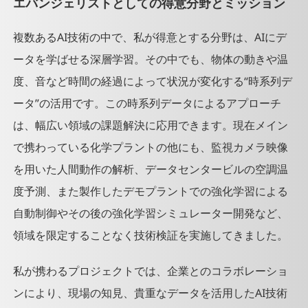
エバンジェリストとしての得意分野とミッション
ュニケーシ
会全国大会
Manufactur
ョン）
2022インダ
ing Using
*PDF
複数あるAI技術の中で、私が得意とする分野は、AIにデ
ストリアル
AI”
プラント設
セッション
ータを学ばせる深層学習。その中でも、物体の動きや温
AI/人工知能
備の制御を
「NTTコミ
Expo 2019
度、音など時間の経過によって状況が変化する“時系列デ
AIで、NTT
ュニケーシ
ミニセミナ
コムが横河
ータ”の活用です。この時系列データによるアプローチ
ョンズのデ
ー “AIを用い
電機と共同
ータ分析に
は、幅広い領域の課題解決に応用できます。現在メイン
たIoTデータ
開発（日経
関する取り
分析事例と
で携わっている化学プラントの他にも、監視カメラ映像
クロステッ
組みのご紹
今後の展開”
ク）
を用いた人間動作の解析、データセンタービルの空調温
介」
東北大学講
度予測、また製作したデモプラントでの強化学習による
義「2020年
度〜2022年
自動制御やその後の強化学習シミュレーター開発など、
度 人工知
領域を限定することなく技術検証を実施してきました。
能エレクト
ロニクス
私が携わるプロジェクトでは、企業とのコラボレーショ
(AIE)卓越大
学院プログ
ンにより、現場の知見、貴重なデータを活用したAI技術
ラム」