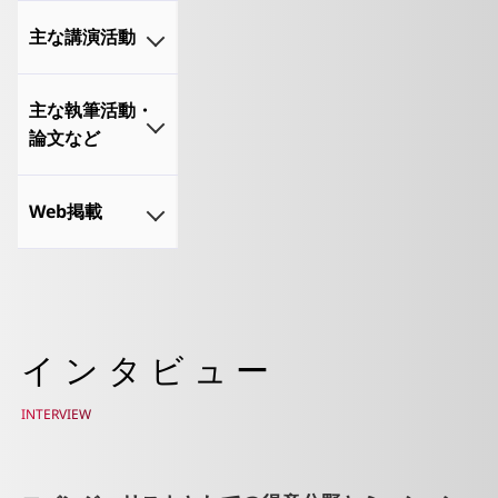
人工知能学
主な講演活動
会
Open
主な執筆活動・
Compute
論文など
Project
Japan 2018
「AIの進化
「AI/Cloud
Web掲載
とビジネス
Computing
適用の困難
Day
ディープラ
性を克服す
Tokyo」“To
ーニングを
るためのア
ward the
用いたIoTデ
プローチ」
Fourth
ータ分析で
（2020年7
Industrial
インタビュー
製造業が直
月、機関誌
Revolution,
面する課題
「エレクト
Challenges
INTERVIEW
の解決に貢
ロヒート」
for
献（月刊ビ
No.232）
Innovation
ジネスコミ
人工知能学
in