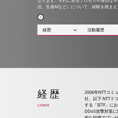
なります。それに至るプロセスや適切な手
法、生成AIなど）について、経験を踏ま
経歴
活動履歴
経歴
2006年NTTコ
社、以下 NTT
する「IETF」に
CAREER
DDoS攻撃対策
的な組織でプレ