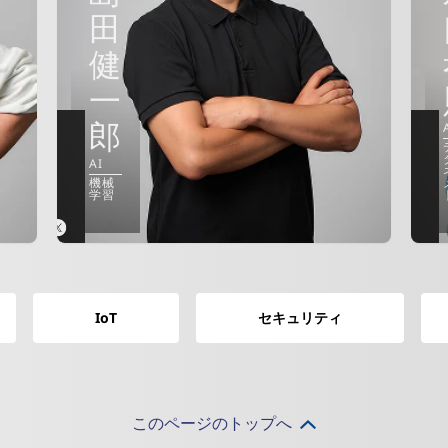
田
健
一
郎
AI
機械
学習
IoT
セキュリティ
このページのトップへ