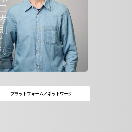
口
孝
則
AI
デー
タマ
ネジ
メン
ト
プラットフォーム／ネットワーク