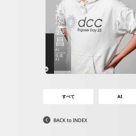
岩
瀬
義
昌
AI
生成
AI
すべて
AI
BACK to INDEX