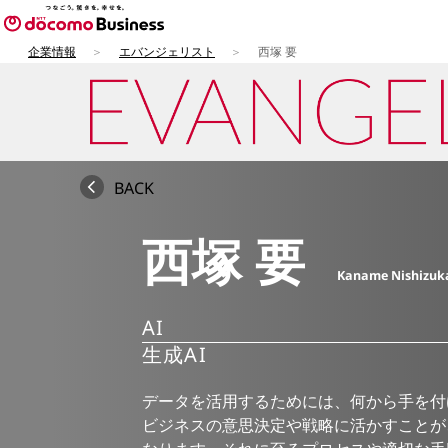
企業情報
エバンジェリスト
西塚 要
BACK
西塚 要
Kaname Nishizuk
AI
生成AI
データを活用するためには、何から手を付
ビジネスの意思決定や戦略に活かすことが