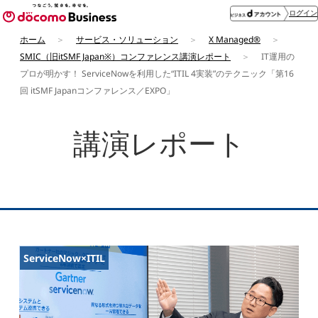
ログイン
ホーム
サービス・ソリューション
X Managed®
SMIC（旧itSMF Japan※）コンファレンス講演レポート
IT運用の
プロが明かす！ ServiceNowを利用した“ITIL 4実装”のテクニック「第16
回 itSMF Japanコンファレンス／EXPO」
講演レポート
ServiceNow×ITIL