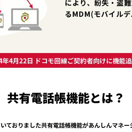
により、紛失・盗難
るMDM(モバイル
24年4月22日 ドコモ回線
ご契約者向けに機能追
共有電話帳機能とは？
いておりました共有電話帳機能があんしんマネージ