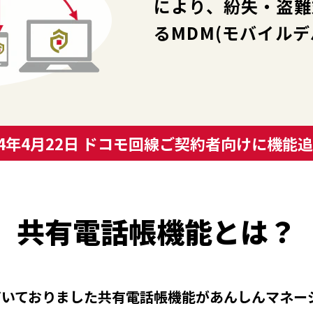
により、紛失・盗難
るMDM(モバイル
24年4月22日 ドコモ回線
ご契約者向けに機能追
共有電話帳機能とは？
いておりました共有電話帳機能があんしんマネージ