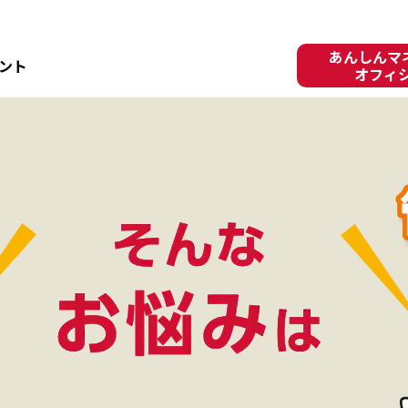
あんしんマネ
ント
オフィ