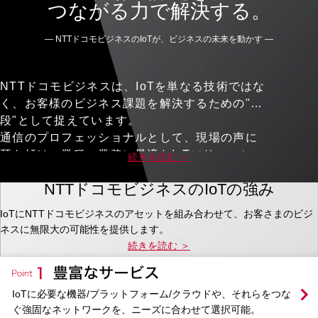
つながる力で解決する。
— NTTドコモビジネスのIoTが、ビジネスの未来を動かす —
NTTドコモビジネスは、IoTを単なる技術ではな
く、お客様のビジネス課題を解決するための"手
段"として捉えています。
通信のプロフェッショナルとして、現場の声に
耳を傾け、業種・業務に最適なIoTソリューショ
続きを読む ＞
ンを設計・提供。
NTTドコモビジネスのIoTの強み
製造、物流、介護、小売など、あらゆる現場で
「つながる」ことによる効率化・安全性・収益
IoTにNTTドコモビジネスのアセットを組み合わせて、お客さまのビジ
性の向上を支援しています。
ネスに無限大の可能性を提供します。
「IoTを導入したいけれど、何から始めればいい
続きを読む ＞
かわからない」
「現場の課題にフィットするソリューションが
見つからない」
IoTに必要な機器/プラットフォーム/クラウドや、それらをつな
そんなお悩みこそ、私たちにご相談ください。
ぐ強固なネットワークを、ニーズに合わせて選択可能。