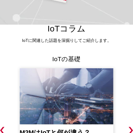
IoTコラム
IoTに関連した話題を深掘りしてご紹介します。
IoTの基礎
M2MはIoTと何が違う？
I