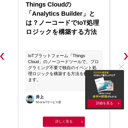
Things Cloudの
I
で
「Analytics Builder」と
は？ノーコードでIoT処理
ロジックを構築する⽅法
IoTプラットフォーム「Things
Cloud」のノーコードツールで、プロ
グラミング不要で独⾃のイベント処
理ロジックを構築する⽅法を解説し
ます。
井上
.30
2023.08.30
5G＆IoTサービス部
詳細を見る
詳しく見る