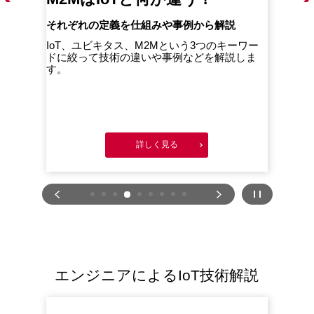
それぞれの定義を仕組みや事例から解説
企業
こと
的な
IoT、ユビキタス、M2Mという3つのキーワー
解説し
ドに絞って技術の違いや事例などを解説しま
Io
す。
基盤
詳しく見る
エンジニアによるIoT技術解説