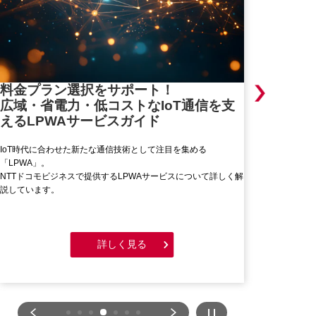
電力使用
料金プラン選択をサポート！
広域・省電力・低コストなIoT通信を支
可視化ソ
えるLPWAサービスガイド
その実践ステッ
IoT時代に合わせた新たな通信技術として注目を集める
投資家や消費者の
「LPWA」。
CO2排出量の削
NTTドコモビジネスで提供するLPWAサービスについて詳しく解
ある電力使用量の
説しています。
で必要となる電力
詳しく見る