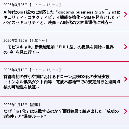
2026年3月25日
【ニュースリリース】
™
AI時代のIoT拡大に対応した「docomo business SIGN
」のセ
キュリティ・コネクティビティ機能を強化～SIMを起点としたデ
バイスセキュリティと、映像・AI時代の大容量通信に対応～
2026年3月25日
【お知らせ】
「モビスキャ®」新機能追加「PULL型」の提供を開始～世界
の“今”を見に行く～
2026年3月12日
【ニュースリリース】
首都高初の狭小空間におけるドローン点検DX化の実証実験
～トンネル換気ダクト内等、電波不感地帯での安定飛行と遠隔点
検の可能性を検証～
2026年1月13日
【記事】
なぜ「IoT化」は失敗するのか？百戦錬磨で編み出した「成功の
3条件」と“最短ルート”