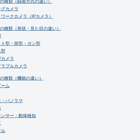
の種類（録画方式の違い）
ログカメラ
トワークカメラ（IPカメラ）
の種類（形状・見た目の違い）
型
ット型・筒型・ガン型
ム型
型カメラ
アラブルカメラ
の種類（機能の違い）
ズーム
位・パノラマ
線
センサー・動体検知
証
マル