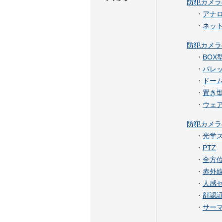
防犯カメラ
・
アナ
・
ネッ
防犯カメラ
・
BOX
・
バレ
・
ドー
・
置き
・
ウェ
防犯カメラ
・
光学
・
PTZ
・
全方
・
赤外
・
人感
・
顔認
・
サー