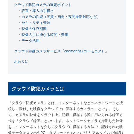
クラウド防犯カメラの選定ポイント
・
設置・導入の手軽さ
・
カメラの性能（画質・画角・夜間撮影対応など）
・
セキュリティ管理
・
映像の保存期間
・
映像入手に掛かる時間・費用
・
データ活用
クラウド録画カメラサービス「coomonita (コーモニタ）」
おわりに
クラウド防犯カメラとは
「クラウド防犯カメラ」とは、インターネットなどのネットワークと接
続して撮影した映像をクラウド上に保存するカメラのことです。そし
て、カメラの映像をクラウド上に記録・保存する際に用いられる録画方
式を「クラウド録画」といいます。ネットワークカメラで撮影した映像
を、インターネットを介してクラウドに保存する方法で、記録された映
像データはスマホやPC、タブレットからいつでもリアルタイムで確認す