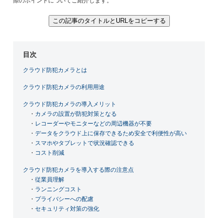
際のポイントについてご紹介します。
この記事のタイトルとURLをコピーする
目次
クラウド防犯カメラとは
クラウド防犯カメラの利用用途
クラウド防犯カメラの導入メリット
・
カメラの設置が防犯対策となる
・
レコーダーやモニターなどの周辺機器が不要
・
データをクラウド上に保存できるため安全で利便性が高い
・
スマホやタブレットで状況確認できる
・
コスト削減
クラウド防犯カメラを導入する際の注意点
・
従業員理解
・
ランニングコスト
・
プライバシーへの配慮
・
セキュリティ対策の強化