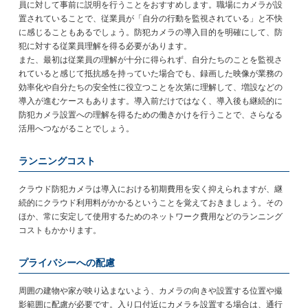
員に対して事前に説明を行うことをおすすめします。職場にカメラが設
置されていることで、従業員が「自分の行動を監視されている」と不快
に感じることもあるでしょう。防犯カメラの導入目的を明確にして、防
犯に対する従業員理解を得る必要があります。
また、最初は従業員の理解が十分に得られず、自分たちのことを監視さ
れていると感じて抵抗感を持っていた場合でも、録画した映像が業務の
効率化や自分たちの安全性に役立つことを次第に理解して、増設などの
導入が進むケースもあります。導入前だけではなく、導入後も継続的に
防犯カメラ設置への理解を得るための働きかけを行うことで、さらなる
活用へつながることでしょう。
ランニングコスト
クラウド防犯カメラは導入における初期費用を安く抑えられますが、継
続的にクラウド利用料がかかるということを覚えておきましょう。その
ほか、常に安定して使用するためのネットワーク費用などのランニング
コストもかかります。
プライバシーへの配慮
周囲の建物や家が映り込まないよう、カメラの向きや設置する位置や撮
影範囲に配慮が必要です。入り口付近にカメラを設置する場合は、通行