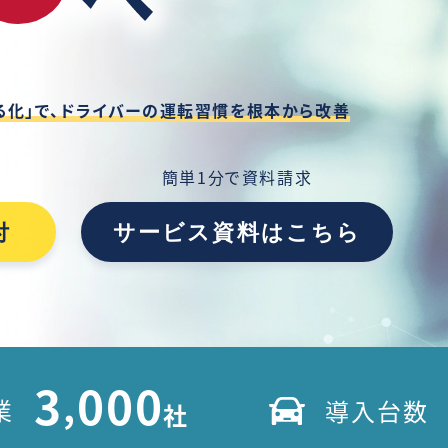
化」で、
ドライバーの運転習慣を根本から改善
簡単1分で資料請求
付
サービス資料はこちら
3
000
,
業
導入台数
社