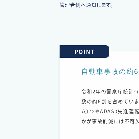
管理者側へ通知します。
POINT
自動車事故の約
令和2年の警察庁統計
*
数の約6割を占めていま
ム）
やADAS（先進運
*2
かが事故削減には不可欠