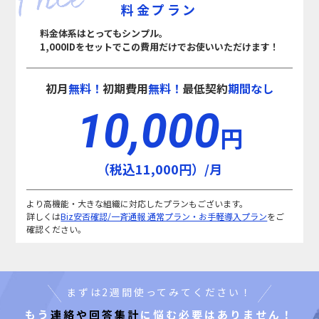
料金プラン
料金体系はとってもシンプル。
1,000IDをセットでこの費用だけでお使いいただけます！
初月
無料！
初期費用
無料！
最低契約
期間なし
10,000
円
（税込11,000円）/月
より高機能・大きな組織に対応したプランもございます。
詳しくは
Biz安否確認/一斉通報 通常プラン・お手軽導入プラン
をご
確認ください。
まずは2週間使ってみてください！
もう
連絡や回答集計
に悩む必要はありません！