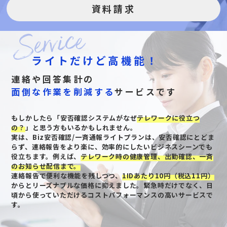
資料請求
ライトだけど高機能！
連絡や回答集計の
面倒な作業を削減する
サービスです
もしかしたら「安否確認システムがなぜ
テレワークに役立つ
の？
」と思う方もいるかもしれません。
実は、Biz安否確認/一斉通報ライトプランは、安否確認にとどま
らず、連絡報告をより楽に、効率的にしたいビジネスシーンでも
役立ちます。例えば、
テレワーク時の健康管理、出勤確認、一斉
のお知らせ配信まで。
連絡報告で便利な機能を残しつつ、
1IDあたり10円（税込11円）
からとリーズナブルな価格に抑えました。緊急時だけでなく、日
頃から使っていただけるコストパフォーマンスの高いサービスで
す。