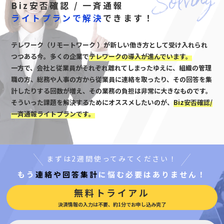
Biz安否確認 / 一斉通報
ライトプランで解決
できます！
テレワーク（リモートワーク ）が新しい働き方として受け入れられ
つつある今。多くの企業で
テレワークの導入が進んでいます。
一方で、会社と従業員がそれぞれ離れてしまったゆえに、組織の管理
職の方、総務や人事の方から従業員に連絡を取ったり、その回答を集
計したりする回数が増え、その業務の負担は非常に大きなものです。
そういった課題を解決するためにオススメしたいのが、
Biz安否確認/
一斉通報ライトプランです。
まずは2週間使ってみてください！
もう
連絡や回答集計
に悩む必要はありません！
無料トライアル
決済情報の入力は不要、約1分でお申し込み完了